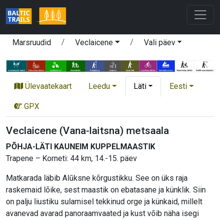
Marsruudid
Veclaicene
Vali päev
Ülevaatekaart
Leedu
Läti
Eesti
GPX
Veclaicene (Vana-laitsna) metsaala
PÕHJA-LÄTI KAUNEIM KUPPELMAASTIK
Trapene – Korneti: 44 km, 14.-15. päev
Matkarada läbib Alūksne kõrgustikku. See on üks raja
raskemaid lõike, sest maastik on ebatasane ja künklik. Siin
on palju liustiku sulamisel tekkinud orge ja künkaid, millelt
avanevad avarad panoraamvaated ja kust võib näha isegi