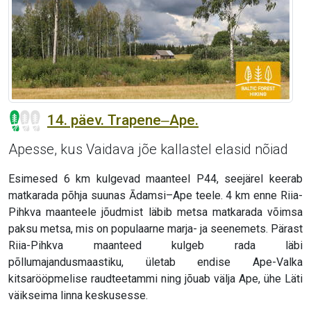
14. päev. Trapene‒Ape.
Apesse, kus Vaidava jõe kallastel elasid nõiad
Esimesed 6 km kulgevad maanteel P44, seejärel keerab
matkarada põhja suunas Ādamsi–Ape teele. 4 km enne Riia-
Pihkva maanteele jõudmist läbib metsa matkarada võimsa
paksu metsa, mis on populaarne marja- ja seenemets. Pärast
Riia-Pihkva maanteed kulgeb rada läbi
põllumajandusmaastiku, ületab endise Ape-Valka
kitsarööpmelise raudteetammi ning jõuab välja Ape, ühe Läti
väikseima linna keskusesse.