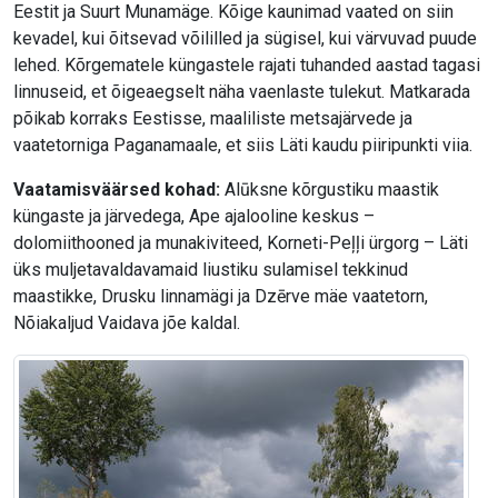
Eestit ja Suurt Munamäge. Kõige kaunimad vaated on siin
kevadel, kui õitsevad võililled ja sügisel, kui värvuvad puude
lehed. Kõrgematele küngastele rajati tuhanded aastad tagasi
linnuseid, et õigeaegselt näha vaenlaste tulekut. Matkarada
põikab korraks Eestisse, maaliliste metsajärvede ja
vaatetorniga Paganamaale, et siis Läti kaudu piiripunkti viia.
Vaatamisväärsed kohad:
Alūksne kõrgustiku maastik
küngaste ja järvedega, Ape ajalooline keskus –
dolomiithooned ja munakiviteed, Korneti-Peļļi ürgorg – Läti
üks muljetavaldavamaid liustiku sulamisel tekkinud
maastikke, Drusku linnamägi ja Dzērve mäe vaatetorn,
Nõiakaljud Vaidava jõe kaldal.