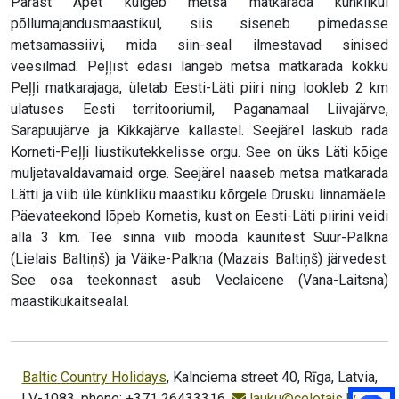
Pärast Apet kulgeb metsa matkarada künklikul
põllumajandusmaastikul, siis siseneb pimedasse
metsamassiivi, mida siin-seal ilmestavad sinised
veesilmad. Peļļist edasi langeb metsa matkarada kokku
Peļļi matkarajaga, ületab Eesti-Läti piiri ning lookleb 2 km
ulatuses Eesti territooriumil, Paganamaal Liivajärve,
Sarapuujärve ja Kikkajärve kallastel. Seejärel laskub rada
Korneti-Peļļi liustikutekkelisse orgu. See on üks Läti kõige
muljetavaldavamaid orge. Seejärel naaseb metsa matkarada
Lätti ja viib üle künkliku maastiku kõrgele Drusku linnamäele.
Päevateekond lõpeb Kornetis, kust on Eesti-Läti piirini veidi
alla 3 km. Tee sinna viib mööda kaunitest Suur-Palkna
(Lielais Baltiņš) ja Väike-Palkna (Mazais Baltiņš) järvedest.
See osa teekonnast asub Veclaicene (Vana-Laitsna)
maastikukaitsealal.
Baltic Country Holidays
, Kalnciema street 40, Rīga, Latvia,
LV-1083, phone: +371 26433316,
lauku@celotajs.lv
,