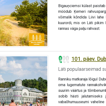
Bigauņciemsi külast paistab
möödub Ķemeri rahvuspargi 
võimalik kõndida Liivi lahe 
kuurordi, mis on Läti pikim
rannas väga palju rahvast.
101. päev. Dubu
Läti populaarseimad s
Ranniku matkaraja lõigul Dubu
oma lugematute rannakohvik
suurim väärtus ja tõmbenumb
sobib hästi jalutamiseks 
vabaõhumuuseumi vaheline m