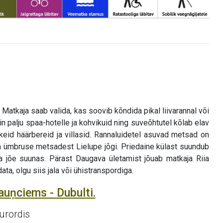
Matkaja saab valida, kas soovib kõndida pikal liivarannal või
in palju spaa-hotelle ja kohvikuid ning suveõhtutel kõlab elav
uhkeid häärbereid ja villasid. Rannaluidetel asuvad metsad on
iia ümbruse metsadest Lielupe jõgi. Priedaine külast suundub
 jõe suunas. Pärast Daugava ületamist jõuab matkaja Riia
ta, olgu siis jala või ühistranspordiga.
auņciems - Dubulti.
urordis