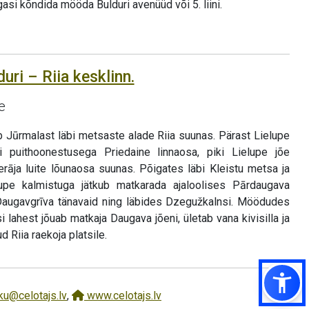
asi kõndida mööda Bulduri avenüüd või 5. liini.
uri – Riia kesklinn.
e
b Jūrmalast läbi metsaste alade Riia suunas. Pärast Lielupe
i puithoonestusega Priedaine linnaosa, piki Lielupe jõe
erāja luite lõunaosa suunas. Põigates läbi Kleistu metsa ja
upe kalmistuga jätkub matkarada ajaloolises Pārdaugava
 Daugavgrīva tänavaid ning läbides Dzegužkalnsi. Möödudes
 lahest jõuab matkaja Daugava jõeni, ületab vana kivisilla ja
 Riia raekoja platsile.
ku@celotajs.lv
,
www.celotajs.lv