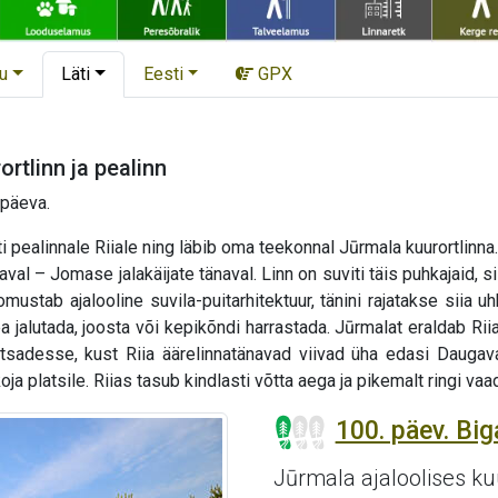
u
Läti
Eesti
GPX
rtlinn ja pealinn
 päeva.
pealinnale Riiale ning läbib oma teekonnal Jūrmala kuurortlinna. 
al – Jomase jalakäijate tänaval. Linn on suviti täis puhkajaid, si
mustab ajalooline suvila-puitarhitektuur, tänini rajatakse siia 
ea jalutada, joosta või kepikõndi harrastada. Jūrmalat eraldab R
sadesse, kust Riia äärelinnatänavad viivad üha edasi Daugava
platsile. Riias tasub kindlasti võtta aega ja pikemalt ringi vaada
100. päev. Big
Jūrmala ajaloolises ku