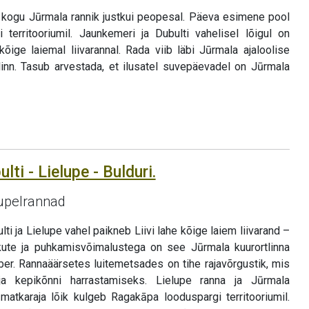
 kogu Jūrmala rannik justkui peopesal. Päeva esimene pool
territooriumil. Jaunkemeri ja Dubulti vahelisel lõigul on
kõige laiemal liivarannal. Rada viib läbi Jūrmala ajaloolise
 linn. Tasub arvestada, et ilusatel suvepäevadel on Jūrmala
lti - Lielupe - Bulduri.
upelrannad
lti ja Lielupe vahel paikneb Liivi lahe kõige laiem liivarand –
ute ja puhkamisvõimalustega on see Jūrmala kuurortlinna
er. Rannaäärsetes luitemetsades on tihe rajavõrgustik, mis
ja kepikõnni harrastamiseks. Lielupe ranna ja Jūrmala
atkaraja lõik kulgeb Ragakāpa looduspargi territooriumil.