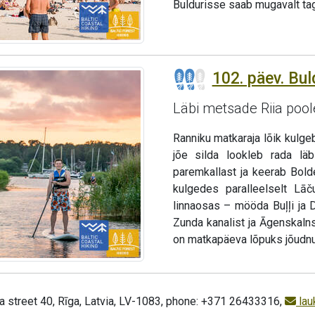
Buldurisse saab mugavalt tag
102. päev. Buld
Läbi metsade Riia pool
Ranniku matkaraja lõik kulge
jõe silda lookleb rada läb
paremkallast ja keerab Bold
kulgedes paralleelselt Lāč
linnaosas – mööda Buļļi ja
Zunda kanalist ja Āgenskalnsi
on matkapäeva lõpuks jõudnud
a street 40, Rīga, Latvia, LV-1083, phone: +371 26433316,
lau