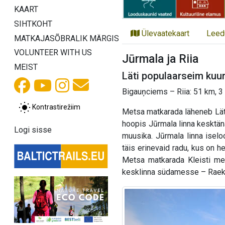
KAART
SIHTKOHT
Ülevaatekaart
Leed
MATKAJASÕBRALIK MÄRGIS
VOLUNTEER WITH US
Jūrmala ja Riia
MEIST
Läti populaarseim kuuro
Bigauņciems – Riia: 51 km, 3
Kontrastirežiim
Metsa matkarada läheneb Läti 
hoopis Jūrmala linna kesktänav
Logi sisse
muusika. Jūrmala linna iseloo
täis erinevaid radu, kus on h
Metsa matkarada Kleisti met
kesklinna südamesse – Raekoja 