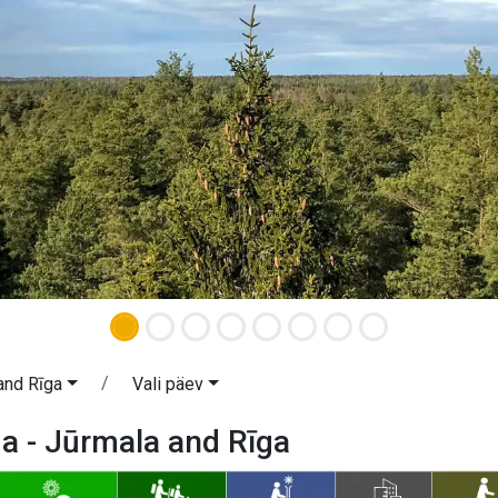
and Rīga
Vali päev
a - Jūrmala and Rīga