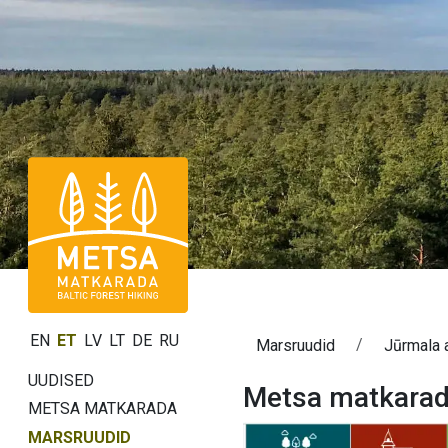
EN
ET
LV
LT
DE
RU
Marsruudid
Jūrmala 
UUDISED
Metsa matkarad
METSA MATKARADA
MARSRUUDID