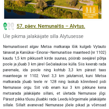
57. päev. Nemunaitis – Alytus.
Üle pikima jalakäijate silla Alytusesse
Nemunaitisest algav Metsa matkaraja lõik kulgeb Vytauto
tänavat ja Kaniūkai–Einorai–Nemunaitise maanteed (nr 1102)
kaudu 1,5 km pikkuselt kirde suunas, pöörab seejärel põhja
poole ja jõuab 3 km järel Gečialaukise külla. Siis keerab rada
paremale, ida poole ning kohtub 3,3 km pärast taas
maanteega nr 1102. Veel 3,3 km jalutamist, kuni Metsa
matkarada jõuab teele nr 128 ning laskub kõnniteed pidi
Nemunase orgu. Siit viib enam kui 3 km pikkune kena
metsarada jalakäijate sillani, et ületada Nemunase jõgi.
Pärast pikka tõusu jõuabki rada Leedu kõrgeimale jalakäijate
sillale. Sillalt avanevad Nemunase jõele pikad ja võimsad