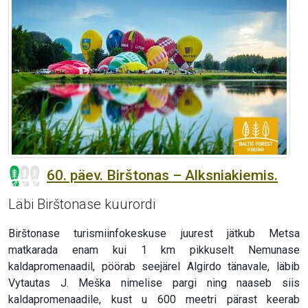
60. päev. Birštonas – Alksniakiemis.
Läbi Birštonase kuurordi
Birštonase turismiinfokeskuse juurest jätkub Metsa
matkarada enam kui 1 km pikkuselt Nemunase
kaldapromenaadil, pöörab seejärel Algirdo tänavale, läbib
Vytautas J. Meška nimelise pargi ning naaseb siis
kaldapromenaadile, kust u 600 meetri pärast keerab