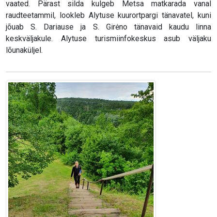
vaated. Pärast silda kulgeb Metsa matkarada vanal
raudteetammil, lookleb Alytuse kuurortpargi tänavatel, kuni
jõuab S. Dariause ja S. Girėno tänavaid kaudu linna
keskväljakule. Alytuse turismiinfokeskus asub väljaku
lõunaküljel.