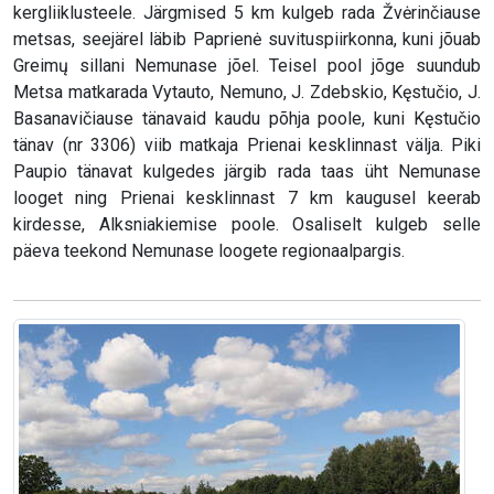
kergliiklusteele. Järgmised 5 km kulgeb rada Žvėrinčiause
metsas, seejärel läbib Paprienė suvituspiirkonna, kuni jõuab
Greimų sillani Nemunase jõel. Teisel pool jõge suundub
Metsa matkarada Vytauto, Nemuno, J. Zdebskio, Kęstučio, J.
Basanavičiause tänavaid kaudu põhja poole, kuni Kęstučio
tänav (nr 3306) viib matkaja Prienai kesklinnast välja. Piki
Paupio tänavat kulgedes järgib rada taas üht Nemunase
looget ning Prienai kesklinnast 7 km kaugusel keerab
kirdesse, Alksniakiemise poole. Osaliselt kulgeb selle
päeva teekond Nemunase loogete regionaalpargis.