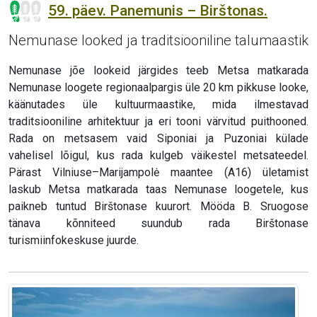
59. päev. Panemunis – Birštonas.
Nemunase looked ja traditsiooniline talumaastik
Nemunase jõe lookeid järgides teeb Metsa matkarada
Nemunase loogete regionaalpargis üle 20 km pikkuse looke,
käänutades üle kultuurmaastike, mida ilmestavad
traditsiooniline arhitektuur ja eri tooni värvitud puithooned.
Rada on metsasem vaid Siponiai ja Puzoniai külade
vahelisel lõigul, kus rada kulgeb väikestel metsateedel.
Pärast Vilniuse–Marijampolė maantee (A16) ületamist
laskub Metsa matkarada taas Nemunase loogetele, kus
paikneb tuntud Birštonase kuurort. Mööda B. Sruogose
tänava kõnniteed suundub rada Birštonase
turismiinfokeskuse juurde.