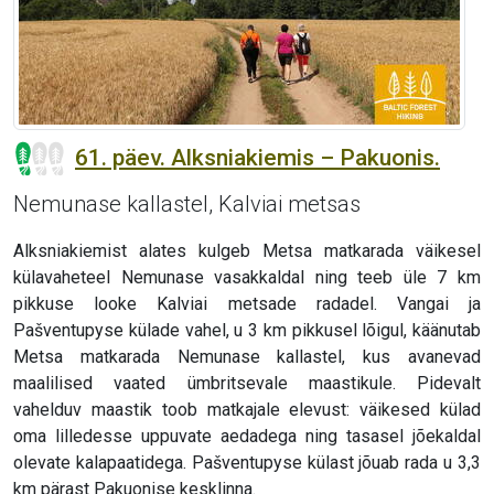
61. päev. Alksniakiemis – Pakuonis.
Nemunase kallastel, Kalviai metsas
Alksniakiemist alates kulgeb Metsa matkarada väikesel
külavaheteel Nemunase vasakkaldal ning teeb üle 7 km
pikkuse looke Kalviai metsade radadel. Vangai ja
Pašventupyse külade vahel, u 3 km pikkusel lõigul, käänutab
Metsa matkarada Nemunase kallastel, kus avanevad
maalilised vaated ümbritsevale maastikule. Pidevalt
vahelduv maastik toob matkajale elevust: väikesed külad
oma lilledesse uppuvate aedadega ning tasasel jõekaldal
olevate kalapaatidega. Pašventupyse külast jõuab rada u 3,3
km pärast Pakuonise kesklinna.