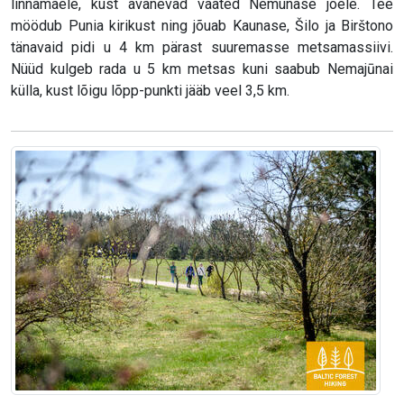
linnamäele, kust avanevad vaated Nemunase jõele. Tee
möödub Punia kirikust ning jõuab Kaunase, Šilo ja Birštono
tänavaid pidi u 4 km pärast suuremasse metsamassiivi.
Nüüd kulgeb rada u 5 km metsas kuni saabub Nemajūnai
külla, kust lõigu lõpp-punkti jääb veel 3,5 km.