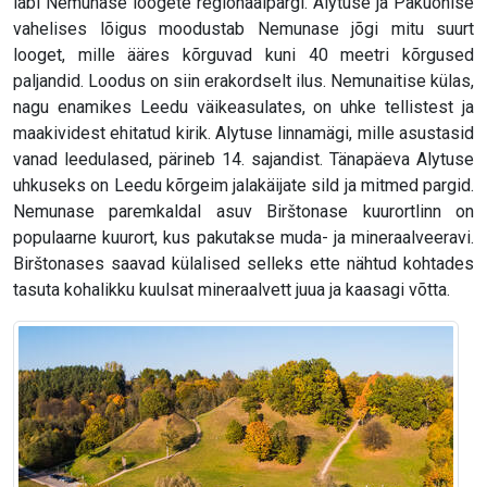
läbi Nemunase loogete regionaalpargi. Alytuse ja Pakuonise
vahelises lõigus moodustab Nemunase jõgi mitu suurt
looget, mille ääres kõrguvad kuni 40 meetri kõrgused
paljandid. Loodus on siin erakordselt ilus. Nemunaitise külas,
nagu enamikes Leedu väikeasulates, on uhke tellistest ja
maakividest ehitatud kirik. Alytuse linnamägi, mille asustasid
vanad leedulased, pärineb 14. sajandist. Tänapäeva Alytuse
uhkuseks on Leedu kõrgeim jalakäijate sild ja mitmed pargid.
Nemunase paremkaldal asuv Birštonase kuurortlinn on
populaarne kuurort, kus pakutakse muda- ja mineraalveeravi.
Birštonases saavad külalised selleks ette nähtud kohtades
tasuta kohalikku kuulsat mineraalvett juua ja kaasagi võtta.