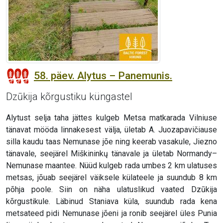
58. päev. Alytus – Panemunis.
Dzūkija kõrgustiku küngastel
Alytust selja taha jättes kulgeb Metsa matkarada Vilniuse
tänavat mööda linnakesest välja, ületab A. Juozapavičiause
silla kaudu taas Nemunase jõe ning keerab vasakule, Jiezno
tänavale, seejärel Miškininkų tänavale ja ületab Normandy–
Nemunase maantee. Nüüd kulgeb rada umbes 2 km ulatuses
metsas, jõuab seejärel väiksele külateele ja suundub 8 km
põhja poole. Siin on näha ulatuslikud vaated Dzūkija
kõrgustikule. Läbinud Staniava küla, suundub rada kena
metsateed pidi Nemunase jõeni ja ronib seejärel üles Punia