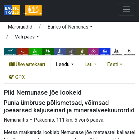
Marsruudid
Banks of Nemunas
Vali päev
Ülevaatekaart
Leedu
Läti
Eesti
GPX
Piki Nemunase jõe lookeid
Punia ümbruse põlismetsad, võimsad
jõeäärsed kaljuseinad ja mineraalveekuurordid
Nemunaitis – Pakuonis: 111 km, 5 või 6 päeva.
Metsa matkarada lookleb Nemunase jõe metsastel kallastel