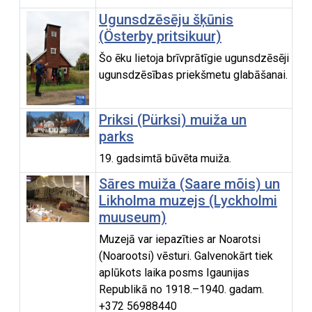
Ugunsdzēsēju šķūnis
(Österby pritsikuur)
Šo ēku lietoja brīvprātīgie ugunsdzēsēji
ugunsdzēsības priekšmetu glabāšanai.
Priksi (Pürksi) muiža un
parks
19. gadsimtā būvēta muiža.
Sāres muiža (Saare mõis) un
Likholma muzejs (Lyckholmi
muuseum)
Muzejā var iepazīties ar Noarotsi
(Noarootsi) vēsturi. Galvenokārt tiek
aplūkots laika posms Igaunijas
Republikā no 1918.–1940. gadam.
+372 56988440