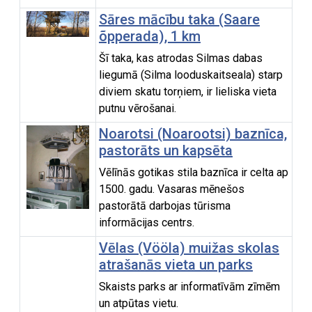
Sāres mācību taka (Saare
õpperada), 1 km
Šī taka, kas atrodas Silmas dabas
liegumā (Silma looduskaitseala) starp
diviem skatu torņiem, ir lieliska vieta
putnu vērošanai.
Noarotsi (Noarootsi) baznīca,
pastorāts un kapsēta
Vēlīnās gotikas stila baznīca ir celta ap
1500. gadu. Vasaras mēnešos
pastorātā darbojas tūrisma
informācijas centrs.
Vēlas (Vööla) muižas skolas
atrašanās vieta un parks
Skaists parks ar informatīvām zīmēm
un atpūtas vietu.