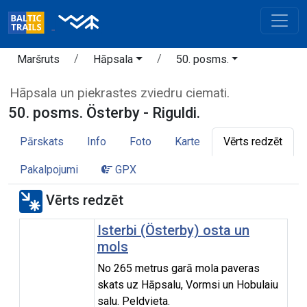
Maršruts
Hāpsala
50. posms.
Hāpsala un piekrastes zviedru ciemati.
50. posms. Österby - Riguldi.
Pārskats
Info
Foto
Karte
Vērts redzēt
Pakalpojumi
GPX
Vērts redzēt
Isterbi (Österby) osta un
mols
No 265 metrus garā mola paveras
skats uz Hāpsalu, Vormsi un Hobulaiu
salu. Peldvieta.