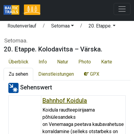
Routenverlauf
Setomaa
20. Etappe.
Setomaa.
20. Etappe. Kolodavitsa – Värska.
Überblick
Info
Natur
Photo
Karte
Zu sehen
Dienstleistungen
GPX
Sehenswert
Bahnhof Koidula
Koidula raudteepiirijaama
põhiülesandeks
on Venemaaga peetava kaubavahetuse
korraldamine (selleks otstarbeks on