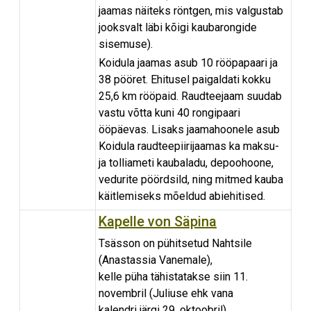
jaamas näiteks röntgen, mis valgustab
jooksvalt läbi kõigi kaubarongide
sisemuse).
Koidula jaamas asub 10 rööpapaari ja
38 pööret. Ehitusel paigaldati kokku
25,6 km rööpaid. Raudteejaam suudab
vastu võtta kuni 40 rongipaari
ööpäevas. Lisaks jaamahoonele asub
Koidula raudteepiirijaamas ka maksu-
ja tolliameti kaubaladu, depoohoone,
vedurite pöördsild, ning mitmed kauba
käitlemiseks mõeldud abiehitised.
Kapelle von Säpina
Tsässon on pühitsetud Nahtsile
(Anastassia Vanemale),
kelle püha tähistatakse siin 11.
novembril (Juliuse ehk vana
kalendri järgi 29. oktoobril).