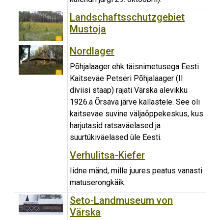
Landschaftsschutzgebiet
Mustoja
Nordlager
Põhjalaager ehk täisnimetusega Eesti
Kaitseväe Petseri Põhjalaager (II
diviisi staap) rajati Värska alevikku
1926.a Õrsava järve kallastele. See oli
kaitseväe suvine väljaõppekeskus, kus
harjutasid ratsaväelased ja
suurtükiväelased üle Eesti.
Verhulitsa-Kiefer
Iidne mänd, mille juures peatus vanasti
matuserongkäik.
Seto-Landmuseum von
Värska