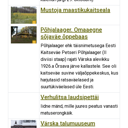
Mustoja maastikukaitseala
Põhjalaager. Omaaegne
sõjaväe õppebaas
Põhjalaager ehk täisnimetusega Eesti
Kaitseväe Petseri Põhjalaager (II
diviisi staap) rajati Värska alevikku
1926.a Õrsava järve kallastele. See oli
kaitseväe suvine väljaõppekeskus, kus
harjutasid ratsaväelased ja
suurtükiväelased üle Eesti.
Verhulitsa laudsipettäi
Iidne mänd, mille juures peatus vanasti
matuserongkäik.
Värska talumuuseum