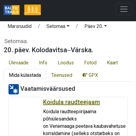
Marsruudid
Setomaa
Päev 20.
Setomaa.
20. päev. Kolodavitsa‒Värska.
Ülevaade
Info
Loodus
Fotod
Kaart
Mida külastada
Teenused
GPX
Vaatamisväärsused
Koidula raudteejaam
Koidula raudteepiirijaama
põhiülesandeks
on Venemaaga peetava kaubavahetuse
korraldamine (selleks otstarbeks on