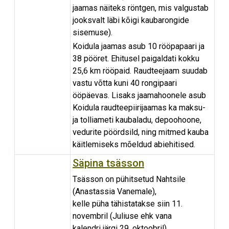
jaamas näiteks röntgen, mis valgustab
jooksvalt läbi kõigi kaubarongide
sisemuse).
Koidula jaamas asub 10 rööpapaari ja
38 pööret. Ehitusel paigaldati kokku
25,6 km rööpaid. Raudteejaam suudab
vastu võtta kuni 40 rongipaari
ööpäevas. Lisaks jaamahoonele asub
Koidula raudteepiirijaamas ka maksu-
ja tolliameti kaubaladu, depoohoone,
vedurite pöördsild, ning mitmed kauba
käitlemiseks mõeldud abiehitised.
Säpina tsässon
Tsässon on pühitsetud Nahtsile
(Anastassia Vanemale),
kelle püha tähistatakse siin 11.
novembril (Juliuse ehk vana
kalendri järgi 29. oktoobril).