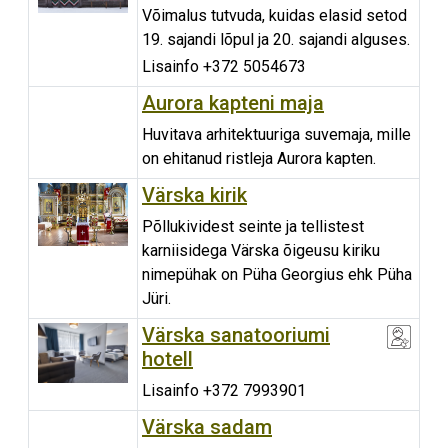
Võimalus tutvuda, kuidas elasid setod
19. sajandi lõpul ja 20. sajandi alguses.
Lisainfo +372 5054673
Aurora kapteni maja
Huvitava arhitektuuriga suvemaja, mille
on ehitanud ristleja Aurora kapten.
Värska kirik
Põllukividest seinte ja tellistest
karniisidega Värska õigeusu kiriku
nimepühak on Püha Georgius ehk Püha
Jüri.
Värska sanatooriumi
hotell
Lisainfo +372 7993901
Värska sadam