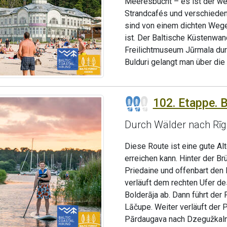
Meeresbucht – es ist der wer
Strandcafés und verschieden
sind von einem dichten Weg
ist. Der Baltische Küstenwa
Freilichtmuseum Jūrmala du
Bulduri gelangt man über die 
102. Etappe. B
Durch Wälder nach Rīg
Diese Route ist eine gute Al
erreichen kann. Hinter der Br
Priedaine und offenbart den 
verläuft dem rechten Ufer de
Bolderāja ab. Dann führt der
Lāčupe. Weiter verläuft der 
Pārdaugava nach Dzegužkaln