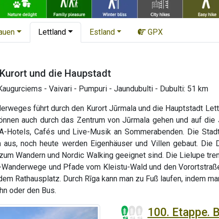
tauen
Lettland
Estland
GPX
 Kurort und die Haupstadt
augurciems - Vaivari - Pumpuri - Jaundubulti - Dubulti: 51 km
rweges führt durch den Kurort Jūrmala und die Hauptstadt Lettla
können auch durch das Zentrum von Jūrmala gehen und auf die
PA-Hotels, Cafés und Live-Musik an Sommerabenden. Die Stadt z
 aus, noch heute werden Eigenhäuser und Villen gebaut. Die 
m Wandern und Nordic Walking geeignet sind. Die Lielupe trenn
-Wanderwege und Pfade vom Kleistu-Wald und den Vorortstraßen
m Rathausplatz. Durch Rīga kann man zu Fuß laufen, indem man v
ahn oder den Bus.
100. Etappe. 