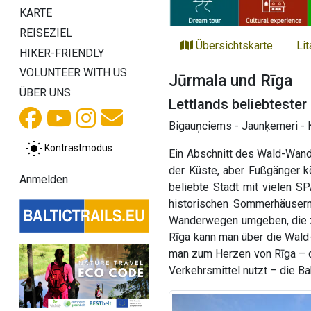
KARTE
REISEZIEL
Übersichtskarte
Li
HIKER-FRIENDLY
VOLUNTEER WITH US
Jūrmala und Rīga
ÜBER UNS
Lettlands beliebtester
Bigauņciems - Jaunķemeri - K
Kontrastmodus
Ein Abschnitt des Wald-Wande
der Küste, aber Fußgänger 
Anmelden
beliebte Stadt mit vielen S
historischen Sommerhäusern
Wanderwegen umgeben, die zu
Rīga kann man über die Wald
man zum Herzen von Rīga – de
Verkehrsmittel nutzt – die B