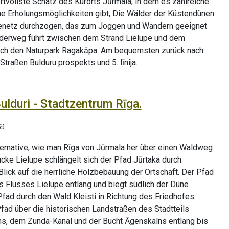
tvollste Schatz des Kurorts Jūrmala, in dem es zahlreiche
e Erholungsmöglichkeiten gibt, Die Wälder der Küstendünen
enetz durchzogen, das zum Joggen und Wandern geeignet
nderweg führt zwischen dem Strand Lielupe und dem
rch den Naturpark Ragakāpa. Am bequemsten zurück nach
Straßen Bulduru prospekts und 5. līnija.
ulduri - Stadtzentrum Rīga.
a
ternative, wie man Rīga von Jūrmala her über einen Waldweg
ücke Lielupe schlängelt sich der Pfad Jūrtaka durch
Blick auf die herrliche Holzbebauung der Ortschaft. Der Pfad
s Flusses Lielupe entlang und biegt südlich der Düne
 Pfad durch den Wald Kleisti in Richtung des Friedhofes
Pfad über die historischen Landstraßen des Stadtteils
s, dem Zunda-Kanal und der Bucht Āgenskalns entlang bis