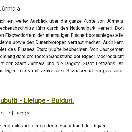
 Jūrmala
ich ein weiter Ausblick über die ganze Küste von Jūrmala.
reckenabschnitts führt durch den Nationalpark Ķemeri. Dort
hen Fischerdörfern, der ehemaligen Fischerbootsanlegestelle
ciems sowie den Dünenbiotopen vertraut machen. Auch kann
et des Flusses Starpiņupīte beobachten. Von Jaunķemeri
ad entlang dem breitesten Sandstrand der Rigaer Meeresbucht
ort der Stadt Jūrmala und die längste Stadt Lettlands. An
tagen muss mit zahlreichen Strandbesuchern gerechnet
bulti - Lielupe - Bulduri.
de Lettlands
 erstreckt sich der breiteste Sandstrand der Rigaer