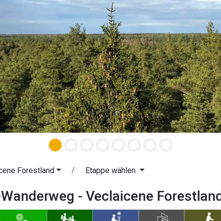
cene Forestland
Etappe wählen
-Wanderweg - Veclaicene Forestlan