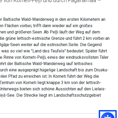
ne von Korneti-Peļļi und durch Paganamaa –
der Baltische Wald-Wanderweg in den ersten Kilometern an
en Flächen vorbei, trifft dann wieder auf ein großes
nen und größeren Seen. Ab Peļļi läuft der Weg auf dem
die grüne lettisch-estnische Grenze und führt 2 km vorbei an
Ilgāja-Seen weiter auf die estnischen Seite. Die Gegend
was so viel wie "Land des Teufels" bedeutet. Später führt
 Rinne von Korneti-Peļļi, eines der eindrucksvollsten Täler
ehrt der Baltische Wald-Wanderweg iauf lettisches
 durch eine ausgeprägt hügelige Landschaft bis zum Drusku-
ilen Pfad zu erreichen ist. In Korneti führt der Weg die
entrum von Korneti liegt knappe 3 km von der lettisch-
Unterwegs bieten sich schöne Aussichten auf den Lielais-
iņš-See. Die Strecke liegt im Landschaftsschutzgebiet