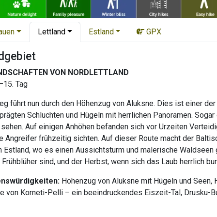
tauen
Lettland
Estland
GPX
dgebiet
ANDSCHAFTEN VON NORDLETTLAND
.–15. Tag
 führt nun durch den Höhenzug von Aluksne. Dies ist einer der 
geprägten Schluchten und Hügeln mit herrlichen Panoramen. Sogar
zu sehen. Auf einigen Anhöhen befanden sich vor Urzeiten Vertei
e Angreifer frühzeitig sichten. Auf dieser Route macht der Bal
Estland, wo es einen Aussichtsturm und malerische Waldseen gib
rühblüher sind, und der Herbst, wenn sich das Laub herrlich bunt
enswürdigkeiten:
Höhenzug von Aluksne mit Hügeln und Seen, 
ne von Korneti-Pelli – ein beeindruckendes Eiszeit-Tal, Drusk