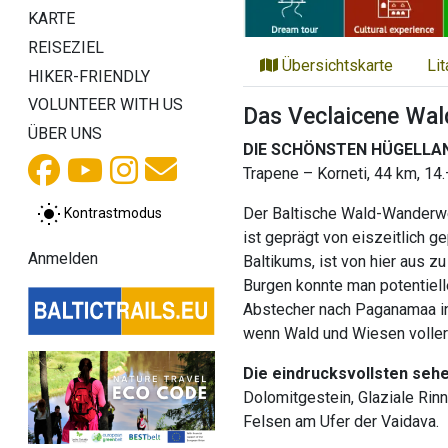
KARTE
REISEZIEL
Übersichtskarte
Li
HIKER-FRIENDLY
VOLUNTEER WITH US
Das Veclaicene Wal
ÜBER UNS
DIE SCHÖNSTEN HÜGELL
Trapene – Korneti, 44 km, 14
Der Baltische Wald-Wanderweg
Kontrastmodus
ist geprägt von eiszeitlich 
Anmelden
Baltikums, ist von hier aus 
Burgen konnte man potentiell
Abstecher nach Paganamaa in 
wenn Wald und Wiesen voller F
Die eindrucksvollsten seh
Dolomitgestein, Glaziale Rin
Felsen am Ufer der Vaidava.