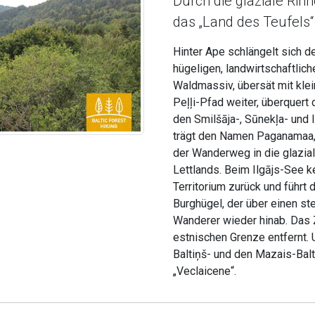
Durch die glaziale Rin
das „Land des Teufels“
Hinter Ape schlängelt sich 
hügeligen, landwirtschaftlich
Waldmassiv, übersät mit klei
Peļļi-Pfad weiter, überquert 
den Smilšāja-, Sūnekļa- und 
trägt den Namen Paganamaa, 
der Wanderweg in die glaziale
Lettlands. Beim Ilgājs-See k
Territorium zurück und führt
Burghügel, der über einen ste
Wanderer wieder hinab. Das Z
estnischen Grenze entfernt. 
Baltiņš- und den Mazais-Balt
„Veclaicene“.