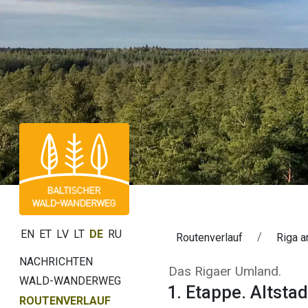
EN
ET
LV
LT
DE
RU
Routenverlauf
Riga a
NACHRICHTEN
1. Etappe. Altst
Das Rigaer Umland.
WALD-WANDERWEG
1. Etappe. Altstad
ROUTENVERLAUF