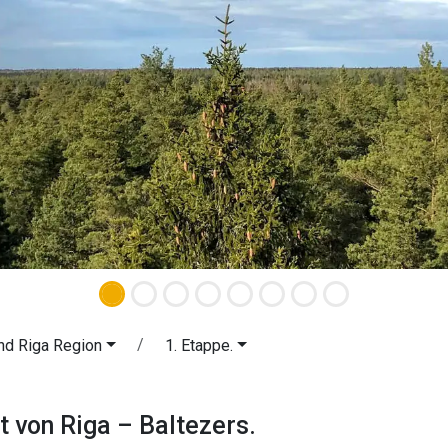
nd Riga Region
1. Etappe.
adt von Riga – Baltezers. Das Rigae
t von Riga – Baltezers.