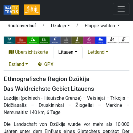
Routenverlauf
Dzukija
Etappe wählen
Übersichtskarte
Litauen
Lettland
Estland
GPX
Ethnografische Region Dzūkija
Das Waldreichste Gebiet Litauens
Lazdijai (polnisch - litauische Grenze) – Veisiejai – Trikojis –
Didžiasalis – Druskininkai – Žiogeliai – Merkinė –
Nemunaitis: 140 km, 6 Tage.
Die Landschaft von Dzūkija wurde vor mehr als 10.000
Jahren unter dem Einfluss eines Gletschers geprägt. Der