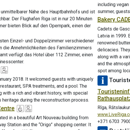
including vegan 
summer, guests 
n unmittelbarer Nähe des Hauptbahnhofs und ist
Bakery CAD
bar. Der Flughafen Riga ist in nur 20 Minuten
mer bieten Blick auf den Opernpark, einen der
Cadets de Gasco
Latvia in 1999. 
ästen Einzel- und Doppelzimmer verschiedener
renowned butter
en die Annehmlichkeiten des Familienzimmers
delicacies. They
mt verfügt das Hotel über 112 Zimmer, einen
along with a va
inesscenter.
and the atmosphe
spot among loca
anuary 2018. It welcomed guests with uniquely
Tourist
restaurant, SPA treatments, and a pool. The
Touristeninf
g with a rich and vibrant history, with special
Rathausplat
's heritage during the reconstruction process.
Centre
Rīga, Rātslauku
www.LiveRiga.
ted in a beautiful Art Nouveau building from
+371 6703 790
way Station and the “Origo” shopping center. It