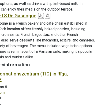
options, as well as drinks with plant-based milk. In
can enjoy their meals on the outdoor terrace.
ETS De Gascogne
gne is a French bakery and café chain established in
Each location offers freshly baked pastries, including
 croissants, French baguettes, and other French
 also serve desserts like macarons, éclairs, and cannelés,
riety of beverages. The menu includes vegetarian options,
re is reminiscent of a Parisian café, making it a popular
ls and tourists alike.
eninformation
ormationszentrum (TIC) in Rīga,
z
ms 6
com
0