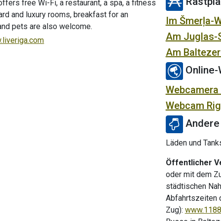
Rastplä
fers free Wi-Fi, a restaurant, a spa, a fitness
ard and luxury rooms, breakfast for an
Im Šmerļa-
 and pets are also welcome.
Am Juglas-
liveriga.com
Am Baltezer
Online
Webcamera R
Webcam Rig
Andere 
Läden und Tanks
Öffentlicher V
oder mit dem Zu
städtischen Nah
Abfahrtszeiten 
Zug):
www.1188.