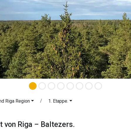
nd Riga Region
1. Etappe.
adt von Riga – Baltezers. Das Rigae
t von Riga – Baltezers.