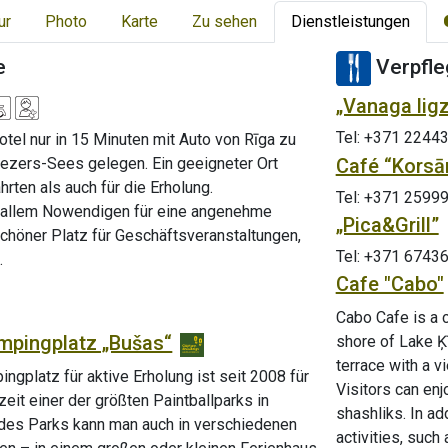
ur
Photo
Karte
Zu sehen
Dienstleistungen
e
Verpfle
„Vanaga lig
Tel: +371 2244
otel nur in 15 Minuten mit Auto von Rīga zu
Café “Korsā
tezers-Sees gelegen. Ein geeigneter Ort
rten als auch für die Erholung.
Tel: +371 2599
allem Nowendigen für eine angenehme
„Pica&Grill”
schöner Platz für Geschäftsveranstaltungen,
Tel: +371 6743
n.
Cafe "Cabo"
Cabo Cafe is a c
ampingplatz „Bušas“
shore of Lake Ķ
terrace with a v
ngplatz für aktive Erholung ist seit 2008 für
Visitors can enj
eit einer der größten Paintballparks in
shashliks. In ad
 des Parks kann man auch in verschiedenen
activities, suc