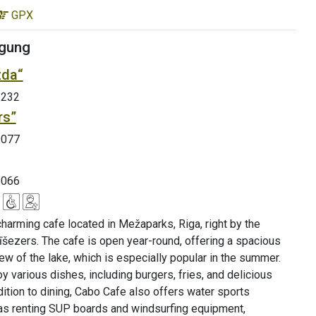
GPX
gung
zda“
3232
rs”
9077
6066
harming cafe located in Mežaparks, Riga, right by the
īšezers. The cafe is open year-round, offering a spacious
iew of the lake, which is especially popular in the summer.
oy various dishes, including burgers, fries, and delicious
dition to dining, Cabo Cafe also offers water sports
h as renting SUP boards and windsurfing equipment,