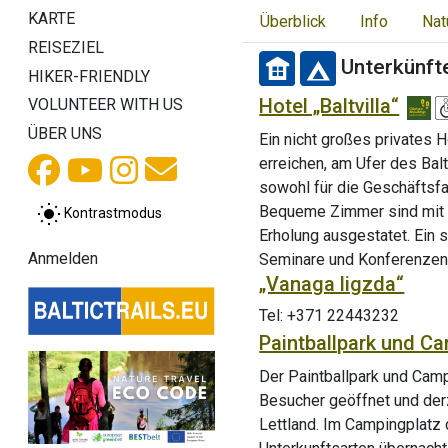
KARTE
Überblick
Info
Nat
REISEZIEL
Unterkünft
HIKER-FRIENDLY
Hotel „Baltvilla“
VOLUNTEER WITH US
ÜBER UNS
Ein nicht großes privates H
erreichen, am Ufer des Bal
sowohl für die Geschäftsfah
Bequeme Zimmer sind mit 
Kontrastmodus
Erholung ausgestatet. Ein 
Anmelden
Seminare und Konferenze
„Vanaga ligzda“
Tel: +371 22443232
Paintballpark und C
Der Paintballpark und Campi
Besucher geöffnet und derz
Lettland. Im Campingplatz