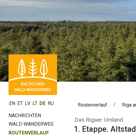
EN
ET
LV
LT
DE
RU
Routenverlauf
Riga a
NACHRICHTEN
1. Etappe. Altst
Das Rigaer Umland.
WALD-WANDERWEG
1. Etappe. Altstad
ROUTENVERLAUF