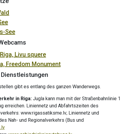
tze
Wald
See
s-See
-Webcams
iga, Livu squere
a, Freedom Monument
Dienstleistungen
tellen gibt es entlang des ganzen Wanderwegs.
erkehr in Riga:
Jugla kann man mit der Straßenbahnlinie 1
g erreichen. Liniennetz und Abfahrtszeiten des
verkehrs: www.rigassatiksme.lv; Liniennetz und
des Nah- und Regionalverkehrs (Bus und
lv