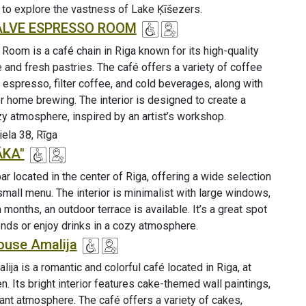
 to explore the vastness of Lake Ķīšezers.
KALVE ESPRESSO ROOM
oom is a café chain in Riga known for its high-quality
 and fresh pastries. The café offers a variety of coffee
g espresso, filter coffee, and cold beverages, along with
r home brewing. The interior is designed to create a
zy atmosphere, inspired by an artist’s workshop.
ela 38, Rīga
ĀKA"
ar located in the center of Riga, offering a wide selection
small menu. The interior is minimalist with large windows,
months, an outdoor terrace is available. It’s a great spot
iends or enjoy drinks in a cozy atmosphere.
ouse Amalija
ja is a romantic and colorful café located in Riga, at
 Its bright interior features cake-themed wall paintings,
ant atmosphere. The café offers a variety of cakes,