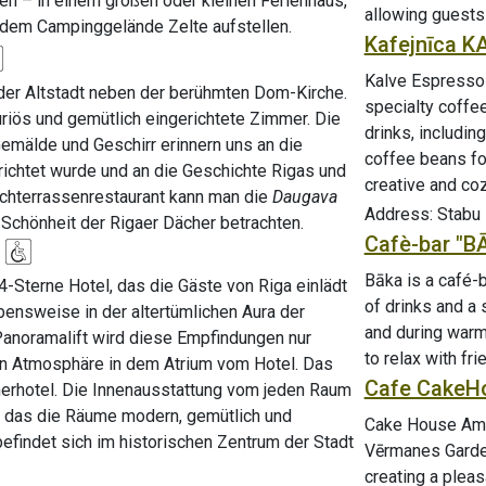
en – in einem großen oder kleinen Ferienhaus,
allowing guests
dem Campinggelände Zelte aufstellen.
Kafejnīca 
Kalve Espresso R
 der Altstadt neben der berühmten Dom-Kirche.
specialty coffee
uriös und gemütlich eingerichtete Zimmer. Die
drinks, includin
Gemälde und Geschirr erinnern uns an die
coffee beans fo
richtet wurde und an die Geschichte Rigas und
creative and co
chterrassenrestaurant kann man die
Daugava
Address: Stabu i
Schönheit der Rigaer Dächer betrachten.
Cafè-bar "B
Bāka is a café-b
4-Sterne Hotel, das die Gäste von Riga einlädt
of drinks and a 
ensweise in der altertümlichen Aura der
and during warm 
Panoramalift wird diese Empfindungen nur
to relax with fr
en Atmosphäre in dem Atrium vom Hotel. Das
Cafe CakeH
nerhotel. Die Innenausstattung vom jeden Raum
so das die Räume modern, gemütlich und
Cake House Amali
befindet sich im historischen Zentrum der Stadt
Vērmanes Garden.
creating a pleas