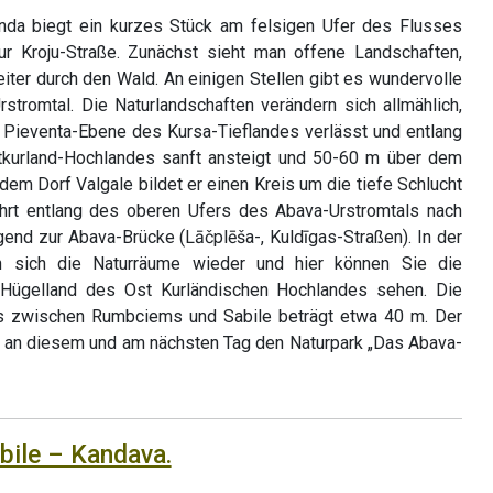
da biegt ein kurzes Stück am felsigen Ufer des Flusses
ur Kroju-Straße. Zunächst sieht man offene Landschaften,
iter durch den Wald. An einigen Stellen gibt es wundervolle
stromtal. Die Naturlandschaften verändern sich allmählich,
Pieventa-Ebene des Kursa-Tieflandes verlässt und entlang
kurland-Hochlandes sanft ansteigt und 50-60 m über dem
dem Dorf Valgale bildet er einen Kreis um die tiefe Schlucht
hrt entlang des oberen Ufers des Abava-Urstromtals nach
igend zur Abava-Brücke (Lāčplēša-, Kuldīgas-Straßen). In der
n sich die Naturräume wieder und hier können Sie die
Hügelland des Ost Kurländischen Hochlandes sehen. Die
s zwischen Rumbciems und Sabile beträgt etwa 40 m. Der
an diesem und am nächsten Tag den Naturpark „Das Abava-
bile – Kandava.