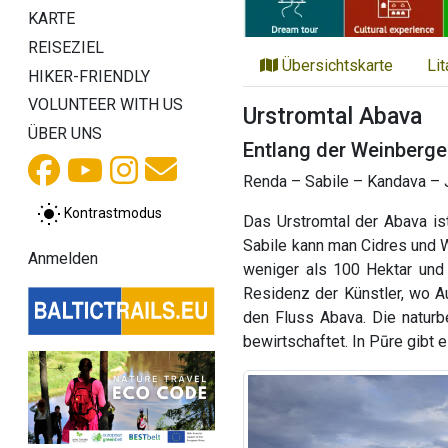
KARTE
REISEZIEL
Übersichtskarte
Li
HIKER-FRIENDLY
VOLUNTEER WITH US
Urstromtal Abava
ÜBER UNS
Entlang der Weinberge
Renda – Sabile – Kandava – 
Kontrastmodus
Das Urstromtal der Abava is
Sabile kann man Cidres und 
Anmelden
weniger als 100 Hektar und 
Residenz der Künstler, wo Au
den Fluss Abava. Die natur
bewirtschaftet. In Pūre gibt