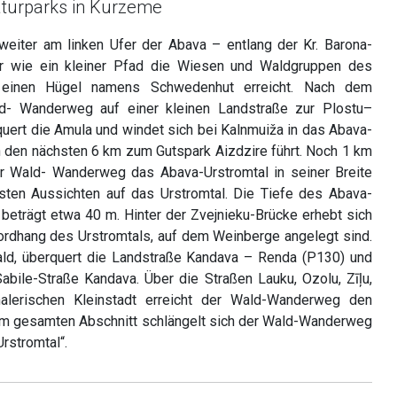
aturparks in Kurzeme
eiter am linken Ufer der Abava – entlang der Kr. Barona-
er wie ein kleiner Pfad die Wiesen und Waldgruppen des
r einen Hügel namens Schwedenhut erreicht. Nach dem
d- Wanderweg auf einer kleinen Landstraße zur Plostu–
uert die Amula und windet sich bei Kalnmuiža in das Abava-
ch den nächsten 6 km zum Gutspark Aizdzire führt. Noch 1 km
der Wald- Wanderweg das Abava-Urstromtal in seiner Breite
nsten Aussichten auf das Urstromtal. Die Tiefe des Abava-
 beträgt etwa 40 m. Hinter der Zvejnieku-Brücke erhebt sich
dhang des Urstromtals, auf dem Weinberge angelegt sind.
ald, überquert die Landstraße Kandava – Renda (P130) und
Sabile-Straße Kandava. Über die Straßen Lauku, Ozolu, Zīļu,
alerischen Kleinstadt erreicht der Wald-Wanderweg den
dem gesamten Abschnitt schlängelt sich der Wald-Wanderweg
rstromtal“.