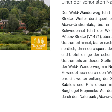
Einer der schönsten N
Der Wald-Wanderweg führt w
Straße. Weiter durchquert 
Abava-Urstromtals, bis e
Schwedenhut führt der Wal
Pūces-Straße (V1471), überq
Urstromtal hinauf, bis er na
nördlich, dann durchquert 
und bietet einige der schö
Urstromtals an dieser Stelle
der Wald- Wanderweg am Nor
Er windet sich durch den W
erreicht weiter entlang der 
Sabiles und Pils dieser m
Burghügel Bruņinieku. Auf 
durch den Naturpark „Abava-U