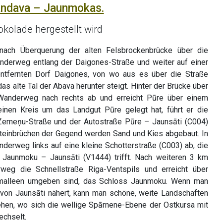
andava – Jaunmokas.
okolade hergestellt wird
 nach Überquerung der alten Felsbrockenbrücke über die
anderweg entlang der Daigones-Straße und weiter auf einer
ntfernten Dorf Daigones, von wo aus es über die Straße
as alte Tal der Abava herunter steigt. Hinter der Brücke über
Wanderweg nach rechts ab und erreicht Pūre über einem
inen Kreis um das Landgut Pūre gelegt hat, führt er die
Zemeņu-Straße und der Autostraße Pūre – Jaunsāti (C004)
Steinbrüchen der Gegend werden Sand und Kies abgebaut. In
derweg links auf eine kleine Schotterstraße (C003) ab, die
 Jaunmoku – Jaunsāti (V1444) trifft. Nach weiteren 3 km
weg die Schnellstraße Riga-Ventspils und erreicht über
umalleen umgeben sind, das Schloss Jaunmoku. Wenn man
 von Jaunsāti nähert, kann man schöne, weite Landschaften
n, wo sich die wellige Spārnene-Ebene der Ostkursa mit
chselt.