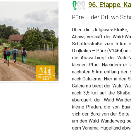
96. Etappe. K
Pūre – der Ort, wo Sch
Über die Jelgavas-Straße,
Abava, verläuft der Wald-W
Schotterstraße zum 5 km e
Dziļkalns – Pūre (V1464) in d
die Abava biegt der Wald-
kleinen Pfad. Nachdem er e
nächsten 5 km entlang der 
nach Galciems. Hier in den 
Galciems biegt der Wald-Wan
nach 3,5 km auf die Straße
überquert der Wald-Wander
kleine Pfaden, die von Ba
sich der Burg von der Seite
um den Wald-Wanderweg sehe
dem Vanema-Hügelland abwe