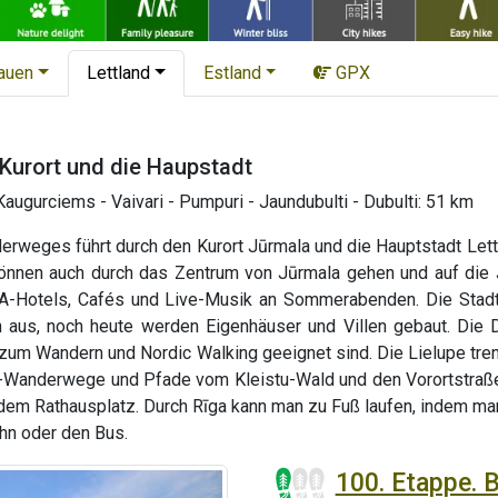
tauen
Lettland
Estland
GPX
 Kurort und die Haupstadt
augurciems - Vaivari - Pumpuri - Jaundubulti - Dubulti: 51 km
rweges führt durch den Kurort Jūrmala und die Hauptstadt Lettla
können auch durch das Zentrum von Jūrmala gehen und auf die
PA-Hotels, Cafés und Live-Musik an Sommerabenden. Die Stadt z
 aus, noch heute werden Eigenhäuser und Villen gebaut. Die 
m Wandern und Nordic Walking geeignet sind. Die Lielupe trenn
-Wanderwege und Pfade vom Kleistu-Wald und den Vorortstraßen
m Rathausplatz. Durch Rīga kann man zu Fuß laufen, indem man v
ahn oder den Bus.
100. Etappe. 