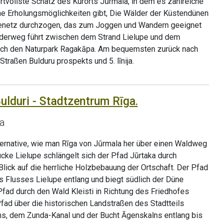
tvollste Schatz des Kurorts Jūrmala, in dem es zahlreiche
e Erholungsmöglichkeiten gibt, Die Wälder der Küstendünen
enetz durchzogen, das zum Joggen und Wandern geeignet
nderweg führt zwischen dem Strand Lielupe und dem
rch den Naturpark Ragakāpa. Am bequemsten zurück nach
Straßen Bulduru prospekts und 5. līnija.
ulduri - Stadtzentrum Rīga.
a
ternative, wie man Rīga von Jūrmala her über einen Waldweg
ücke Lielupe schlängelt sich der Pfad Jūrtaka durch
Blick auf die herrliche Holzbebauung der Ortschaft. Der Pfad
s Flusses Lielupe entlang und biegt südlich der Düne
 Pfad durch den Wald Kleisti in Richtung des Friedhofes
Pfad über die historischen Landstraßen des Stadtteils
s, dem Zunda-Kanal und der Bucht Āgenskalns entlang bis