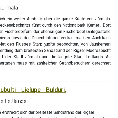
 Jūrmala
ich ein weiter Ausblick über die ganze Küste von Jūrmala.
reckenabschnitts führt durch den Nationalpark Ķemeri. Dort
hen Fischerdörfern, der ehemaligen Fischerbootsanlegestelle
ciems sowie den Dünenbiotopen vertraut machen. Auch kann
et des Flusses Starpiņupīte beobachten. Von Jaunķemeri
ad entlang dem breitesten Sandstrand der Rigaer Meeresbucht
ort der Stadt Jūrmala und die längste Stadt Lettlands. An
tagen muss mit zahlreichen Strandbesuchern gerechnet
bulti - Lielupe - Bulduri.
de Lettlands
 erstreckt sich der breiteste Sandstrand der Rigaer