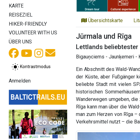
KARTE
REISEZIEL
Übersichtskarte
Li
HIKER-FRIENDLY
VOLUNTEER WITH US
Jūrmala und Rīga
ÜBER UNS
Lettlands beliebtester
Bigauņciems - Jaunķemeri - K
Kontrastmodus
Ein Abschnitt des Wald-Wande
der Küste, aber Fußgänger 
Anmelden
beliebte Stadt mit vielen S
historischen Sommerhäusern
Wanderwegen umgeben, die zu
Rīga kann man über die Wald
man zum Herzen von Rīga – de
Verkehrsmittel nutzt – die B