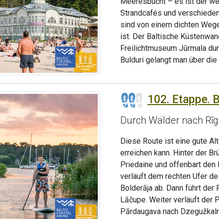
Meeresbucht – es ist der wer
Strandcafés und verschieden
sind von einem dichten Weg
ist. Der Baltische Küstenwa
Freilichtmuseum Jūrmala du
Bulduri gelangt man über die 
102. Etappe. B
Durch Wälder nach Rīg
Diese Route ist eine gute Al
erreichen kann. Hinter der Br
Priedaine und offenbart den 
verläuft dem rechten Ufer de
Bolderāja ab. Dann führt der
Lāčupe. Weiter verläuft der 
Pārdaugava nach Dzegužkaln