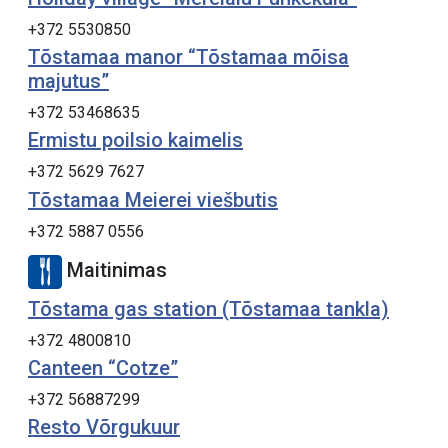
+372 5530850
Tõstamaa manor “Tõstamaa mõisa
majutus”
+372 53468635
Ermistu poilsio kaimelis
+372 5629 7627
Tõstamaa Meierei viešbutis
+372 5887 0556
Maitinimas
Tõstama gas station (Tõstamaa tankla)
+372 4800810
Canteen “Cotze”
+372 56887299
Resto Võrgukuur