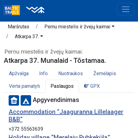
Maršrutas
Pernu miestelis ir žvejų kaimai
Atkarpa 37.
Pernu miestelis ir žvejų kaimai.
Atkarpa 37. Munalaid - Tõstamaa.
Apžvalga
Info
Nuotraukos
Žemėlapis
Verta pamatyti
Paslaugos
GPX
Apgyvendinimas
Accommodation “Jaaguranna Lillelaager
B&B”
+372 55563639
Holiday village “Merelaiu Puhkeküla”