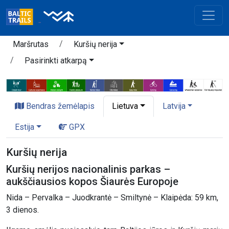
Maršrutas
Kuršių nerija
Pasirinkti atkarpą
Bendras žemėlapis
Lietuva
Latvija
Estija
GPX
Kuršių nerija
Kuršių nerijos nacionalinis parkas –
aukščiausios kopos Šiaurės Europoje
Nida – Pervalka – Juodkrantė – Smiltynė – Klaipėda: 59 km,
3 dienos.