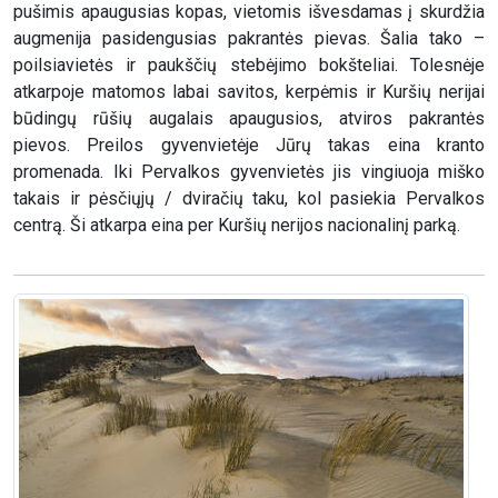
pušimis apaugusias kopas, vietomis išvesdamas į skurdžia
augmenija pasidengusias pakrantės pievas. Šalia tako –
poilsiavietės ir paukščių stebėjimo bokšteliai. Tolesnėje
atkarpoje matomos labai savitos, kerpėmis ir Kuršių nerijai
būdingų rūšių augalais apaugusios, atviros pakrantės
pievos. Preilos gyvenvietėje Jūrų takas eina kranto
promenada. Iki Pervalkos gyvenvietės jis vingiuoja miško
takais ir pėsčiųjų / dviračių taku, kol pasiekia Pervalkos
centrą. Ši atkarpa eina per Kuršių nerijos nacionalinį parką.