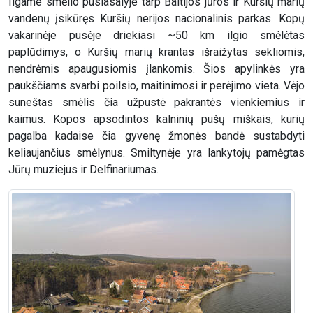
Ilgame smėlio pusiasalyje tarp Baltijos jūros ir Kuršių marių
vandenų įsikūręs Kuršių nerijos nacionalinis parkas. Kopų
vakarinėje pusėje driekiasi ~50 km ilgio smėlėtas
paplūdimys, o Kuršių marių krantas išraižytas sekliomis,
nendrėmis apaugusiomis įlankomis. Šios apylinkės yra
paukščiams svarbi poilsio, maitinimosi ir perėjimo vieta. Vėjo
suneštas smėlis čia užpustė pakrantės vienkiemius ir
kaimus. Kopos apsodintos kalninių pušų miškais, kurių
pagalba kadaise čia gyvenę žmonės bandė sustabdyti
keliaujančius smėlynus. Smiltynėje yra lankytojų pamėgtas
Jūrų muziejus ir Delfinariumas.