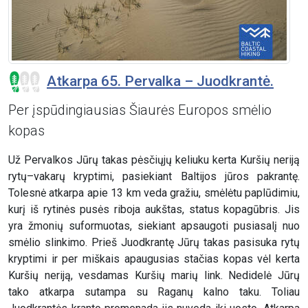
Atkarpa 65. Pervalka – Juodkrantė.
Per įspūdingiausias Šiaurės Europos smėlio
kopas
Už Pervalkos Jūrų takas pėsčiųjų keliuku kerta Kuršių neriją
rytų–vakarų kryptimi, pasiekiant Baltijos jūros pakrantę.
Tolesnė atkarpa apie 13 km veda gražiu, smėlėtu paplūdimiu,
kurį iš rytinės pusės riboja aukštas, status kopagūbris. Jis
yra žmonių suformuotas, siekiant apsaugoti pusiasalį nuo
smėlio slinkimo. Prieš Juodkrantę Jūrų takas pasisuka rytų
kryptimi ir per miškais apaugusias stačias kopas vėl kerta
Kuršių neriją, vesdamas Kuršių marių link. Nedidelė Jūrų
tako atkarpa sutampa su Raganų kalno taku. Toliau