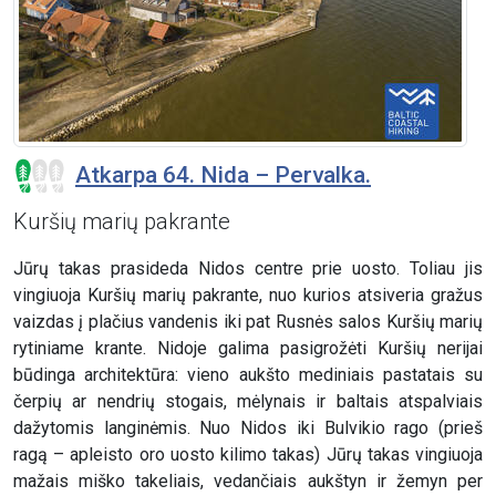
Atkarpa 64. Nida – Pervalka.
Kuršių marių pakrante
Jūrų takas prasideda Nidos centre prie uosto. Toliau jis
vingiuoja Kuršių marių pakrante, nuo kurios atsiveria gražus
vaizdas į plačius vandenis iki pat Rusnės salos Kuršių marių
rytiniame krante. Nidoje galima pasigrožėti Kuršių nerijai
būdinga architektūra: vieno aukšto mediniais pastatais su
čerpių ar nendrių stogais, mėlynais ir baltais atspalviais
dažytomis langinėmis. Nuo Nidos iki Bulvikio rago (prieš
ragą – apleisto oro uosto kilimo takas) Jūrų takas vingiuoja
mažais miško takeliais, vedančiais aukštyn ir žemyn per