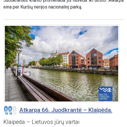
Juodkrantės kranto promenada jis nuveda iki uosto. Atkarpa
eina per Kuršių nerijos nacionalinį parką.
Atkarpa 66. Juodkrantė – Klaipėda.
Klaipėda – Lietuvos jūrų vartai