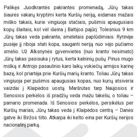
Palikęs Juodkrantės pakrantės promenadą, Jūrų takas
šiaurės vakarų kryptimi kerta Kuršių neriją, eidamas mažais
miško takais, kurie vingiuoja stačiais, pušimis apaugusiais
kopų šlaitais, kol vėl išeina į Baltijos pajūrį. Tolesnius 9 km
Jūrų takas veda pakrante, smėlėtais paplūdimiais. Rytinėje
pusėje jį riboja stati kopa, sauganti neriją nuo vėjo pučiamo
smėlio. Už Alksnynės gyvenvietės (nuo kranto nesimato)
Jūrų takas pasisuka į rytus, kerta kalninių pušų Pinus mugo
mišką ir Antrojo pasaulinio karo laikų vokiečių armijos karinę
bazę, kol priartėja prie Kuršių marių kranto. Toliau Jūrų takas
vingiuoja per pušimis apaugusias kopas, nuo kurių atsiveria
vaizdai į Klaipėdos uostą. Maršrutas tarp Naujosios ir
Senosios perkėlos iš pradžių veda mažu takeliu, o toliau –
pamario promenada. Iš Senosios perkėlos, persikėlus per
Kuršių marias, Jūrų takas veda į Klaipėdos centrą – Danės
gatve iki Biržos tilto. Atkarpa iki kelto eina per Kuršių nerijos
nacionalinį parką.