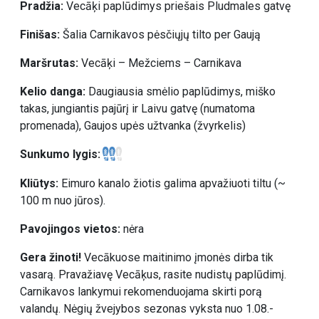
Pradžia:
Vecāķi paplūdimys priešais Pludmales gatvę
Finišas:
Šalia Carnikavos pėsčiųjų tilto per Gaują
Maršrutas:
Vecāķi – Mežciems – Carnikava
Kelio danga:
Daugiausia smėlio paplūdimys, miško
takas, jungiantis pajūrį ir Laivu gatvę (numatoma
promenada), Gaujos upės užtvanka (žvyrkelis)
Sunkumo lygis:
Kliūtys:
Eimuro kanalo žiotis galima apvažiuoti tiltu (~
100 m nuo jūros).
Pavojingos vietos:
nėra
Gera žinoti!
Vecākuose maitinimo įmonės dirba tik
vasarą. Pravažiavę Vecāķus, rasite nudistų paplūdimį.
Carnikavos lankymui rekomenduojama skirti porą
valandų. Nėgių žvejybos sezonas vyksta nuo 1.08.-