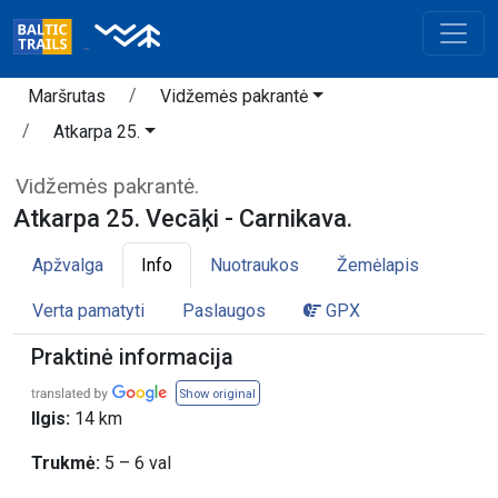
Maršrutas
Vidžemės pakrantė
Atkarpa 25.
Vidžemės pakrantė.
Atkarpa 25. Vecāķi - Carnikava.
Apžvalga
Info
Nuotraukos
Žemėlapis
Verta pamatyti
Paslaugos
GPX
Praktinė informacija
Show original
Ilgis:
14 km
Trukmė:
5 – 6 val