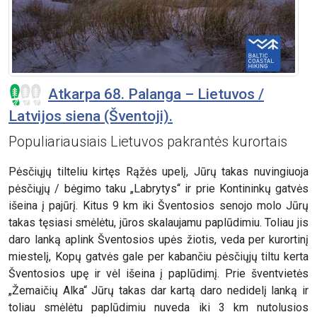
Atkarpa 68. Palanga – Lietuvos /
Latvijos siena (Šventoji).
Populiariausiais Lietuvos pakrantės kurortais
Pėsčiųjų tilteliu kirtęs Rąžės upelį, Jūrų takas nuvingiuoja
pėsčiųjų / bėgimo taku „Labrytys“ ir prie Kontininkų gatvės
išeina į pajūrį. Kitus 9 km iki Šventosios senojo molo Jūrų
takas tęsiasi smėlėtu, jūros skalaujamu paplūdimiu. Toliau jis
daro lanką aplink Šventosios upės žiotis, veda per kurortinį
miestelį, Kopų gatvės gale per kabančiu pėsčiųjų tiltu kerta
Šventosios upę ir vėl išeina į paplūdimį. Prie šventvietės
„Žemaičių Alka“ Jūrų takas dar kartą daro nedidelį lanką ir
toliau smėlėtu paplūdimiu nuveda iki 3 km nutolusios