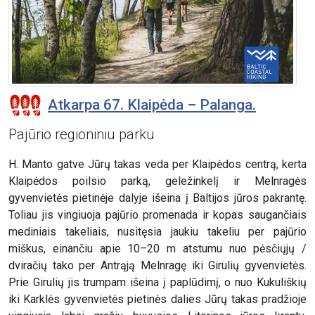
Atkarpa 67. Klaipėda – Palanga.
Pajūrio regioniniu parku
H. Manto gatve Jūrų takas veda per Klaipėdos centrą, kerta
Klaipėdos poilsio parką, geležinkelį ir Melnragės
gyvenvietės pietinėje dalyje išeina į Baltijos jūros pakrantę.
Toliau jis vingiuoja pajūrio promenada ir kopas saugančiais
mediniais takeliais, nusitęsia jaukiu takeliu per pajūrio
miškus, einančiu apie 10–20 m atstumu nuo pėsčiųjų /
dviračių tako per Antrąją Melnragę iki Girulių gyvenvietės.
Prie Girulių jis trumpam išeina į paplūdimį, o nuo Kukuliškių
iki Karklės gyvenvietės pietinės dalies Jūrų takas pradžioje