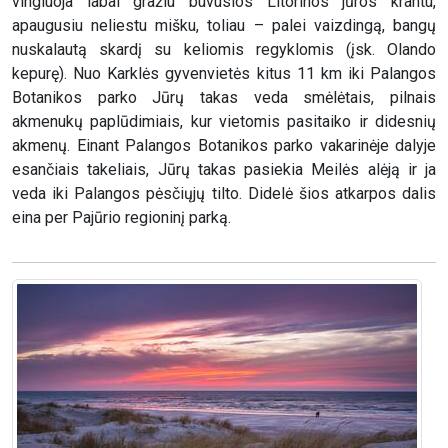
vingiuoja labai gražiu buvusios Litorinos jūros krantu,
apaugusiu neliestu mišku, toliau – palei vaizdingą, bangų
nuskalautą skardį su keliomis regyklomis (įsk. Olando
kepurę). Nuo Karklės gyvenvietės kitus 11 km iki Palangos
Botanikos parko Jūrų takas veda smėlėtais, pilnais
akmenukų paplūdimiais, kur vietomis pasitaiko ir didesnių
akmenų. Einant Palangos Botanikos parko vakarinėje dalyje
esančiais takeliais, Jūrų takas pasiekia Meilės alėją ir ja
veda iki Palangos pėsčiųjų tilto. Didelė šios atkarpos dalis
eina per Pajūrio regioninį parką.