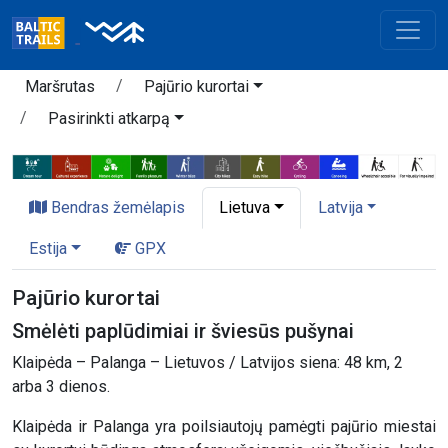
Maršrutas
Pajūrio kurortai
Pasirinkti atkarpą
Bendras žemėlapis
Lietuva
Latvija
Estija
GPX
Pajūrio kurortai
Smėlėti paplūdimiai ir šviesūs pušynai
Klaipėda – Palanga – Lietuvos / Latvijos siena: 48 km, 2
arba 3 dienos.
Klaipėda ir Palanga yra poilsiautojų pamėgti pajūrio miestai