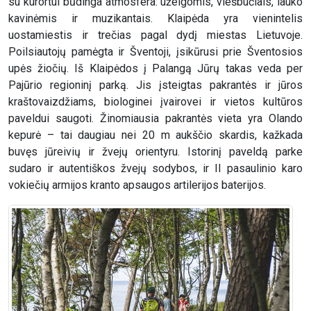
su kurortui būdinga atmosfera: užeigomis, viešbučiais, lauko
kavinėmis ir muzikantais. Klaipėda yra vienintelis
uostamiestis ir trečias pagal dydį miestas Lietuvoje.
Poilsiautojų pamėgta ir Šventoji, įsikūrusi prie Šventosios
upės žiočių. Iš Klaipėdos į Palangą Jūrų takas veda per
Pajūrio regioninį parką. Jis įsteigtas pakrantės ir jūros
kraštovaizdžiams, biologinei įvairovei ir vietos kultūros
paveldui saugoti. Žinomiausia pakrantės vieta yra Olando
kepurė – tai daugiau nei 20 m aukščio skardis, kažkada
buvęs jūreivių ir žvejų orientyru. Istorinį paveldą parke
sudaro ir autentiškos žvejų sodybos, ir II pasaulinio karo
vokiečių armijos kranto apsaugos artilerijos baterijos.