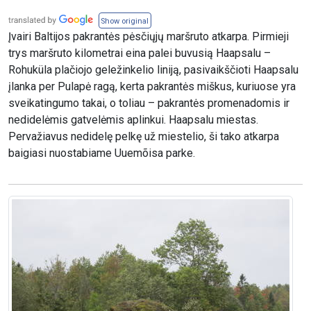
Show original
Įvairi Baltijos pakrantės pėsčiųjų maršruto atkarpa. Pirmieji
trys maršruto kilometrai eina palei buvusią Haapsalu –
Rohuküla plačiojo geležinkelio liniją, pasivaikščioti Haapsalu
įlanka per Pulapė ragą, kerta pakrantės miškus, kuriuose yra
sveikatingumo takai, o toliau – pakrantės promenadomis ir
nedidelėmis gatvelėmis aplinkui. Haapsalu miestas.
Pervažiavus nedidelę pelkę už miestelio, ši tako atkarpa
baigiasi nuostabiame Uuemõisa parke.