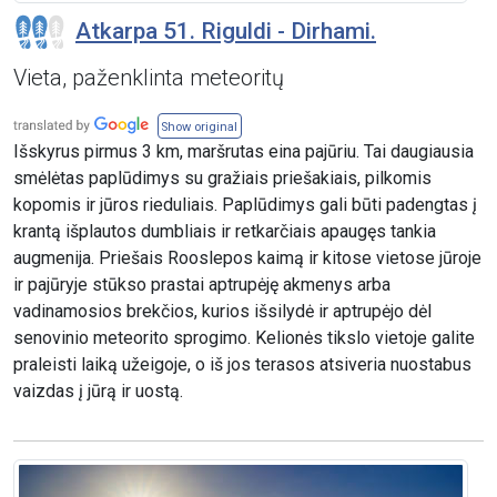
Atkarpa 51. Riguldi - Dirhami.
Vieta, paženklinta meteoritų
Show original
Išskyrus pirmus 3 km, maršrutas eina pajūriu. Tai daugiausia
smėlėtas paplūdimys su gražiais priešakiais, pilkomis
kopomis ir jūros rieduliais. Paplūdimys gali būti padengtas į
krantą išplautos dumbliais ir retkarčiais apaugęs tankia
augmenija. Priešais Rooslepos kaimą ir kitose vietose jūroje
ir pajūryje stūkso prastai aptrupėję akmenys arba
vadinamosios brekčios, kurios išsilydė ir aptrupėjo dėl
senovinio meteorito sprogimo. Kelionės tikslo vietoje galite
praleisti laiką užeigoje, o iš jos terasos atsiveria nuostabus
vaizdas į jūrą ir uostą.