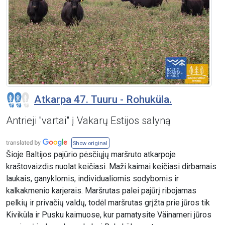
Atkarpa 47. Tuuru - Rohuküla.
Antrieji ''vartai" į Vakarų Estijos salyną
Show original
Šioje Baltijos pajūrio pėsčiųjų maršruto atkarpoje
kraštovaizdis nuolat keičiasi. Maži kaimai keičiasi dirbamais
laukais, ganyklomis, individualiomis sodybomis ir
kalkakmenio karjerais. Maršrutas palei pajūrį ribojamas
pelkių ir privačių valdų, todėl maršrutas grįžta prie jūros tik
Kiviküla ir Pusku kaimuose, kur pamatysite Väinameri jūros