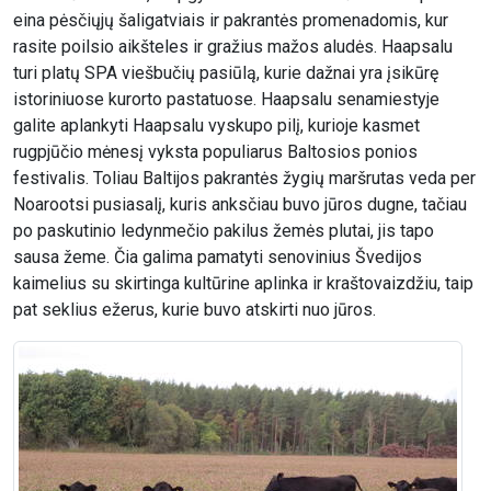
eina pėsčiųjų šaligatviais ir pakrantės promenadomis, kur
rasite poilsio aikšteles ir gražius mažos aludės. Haapsalu
turi platų SPA viešbučių pasiūlą, kurie dažnai yra įsikūrę
istoriniuose kurorto pastatuose. Haapsalu senamiestyje
galite aplankyti Haapsalu vyskupo pilį, kurioje kasmet
rugpjūčio mėnesį vyksta populiarus Baltosios ponios
festivalis. Toliau Baltijos pakrantės žygių maršrutas veda per
Noarootsi pusiasalį, kuris anksčiau buvo jūros dugne, tačiau
po paskutinio ledynmečio pakilus žemės plutai, jis tapo
sausa žeme. Čia galima pamatyti senovinius Švedijos
kaimelius su skirtinga kultūrine aplinka ir kraštovaizdžiu, taip
pat seklius ežerus, kurie buvo atskirti nuo jūros.