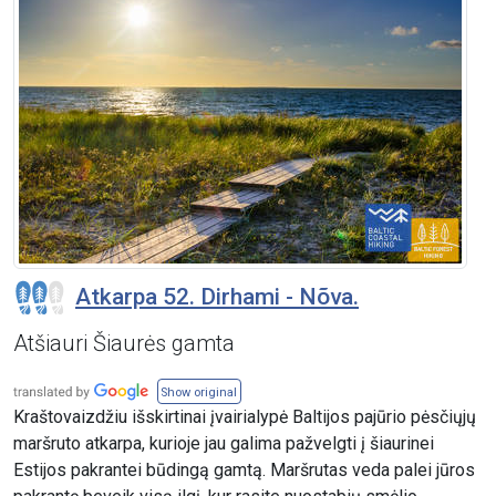
Atkarpa 52. Dirhami - Nõva.
Atšiauri Šiaurės gamta
Show original
Kraštovaizdžiu išskirtinai įvairialypė Baltijos pajūrio pėsčiųjų
maršruto atkarpa, kurioje jau galima pažvelgti į šiaurinei
Estijos pakrantei būdingą gamtą. Maršrutas veda palei jūros