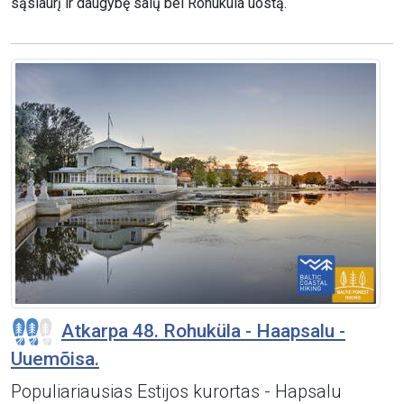
sąsiaurį ir daugybę salų bei Rohuküla uostą.
Atkarpa 48. Rohuküla - Haapsalu -
Uuemõisa.
Populiariausias Estijos kurortas - Hapsalu