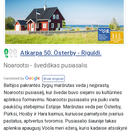
Atkarpa 50. Österby - Riguldi.
Noarootsi - švediškas pusiasalis
Show original
Baltijos pakrantės žygių maršrutas veda į neįprastą
Noarootsi pusiasalį, kur švedai buvo siejami su kultūrinės
aplinkos formavimu. Noarootsi pusiasalis yra puiki vieta
paukščių stebėjimui Estijoje. Maršrutas veda per Österby,
Pürksi, Hosby ir Hara kaimus, kuriuose pamatysite įvairius
pastatus, aptvertus tvoromis. Pusiasalio šiaurėje takas
aplenkia apaugusį Vööla meri ežerą, kuris kadaise atsiskyrė