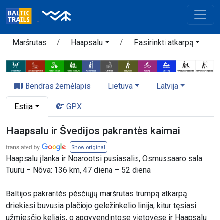
Maršrutas
Haapsalu
Pasirinkti atkarpą
Bendras žemėlapis
Lietuva
Latvija
Estija
GPX
Haapsalu ir Švedijos pakrantės kaimai
Show original
Haapsalu įlanka ir Noarootsi pusiasalis, Osmussaaro sala
Tuuru – Nõva: 136 km, 47 diena – 52 diena
Baltijos pakrantės pėsčiųjų maršrutas trumpą atkarpą
driekiasi buvusia plačiojo geležinkelio linija, kitur tęsiasi
užmiesčio keliais, o apgyvendintose vietovėse ir Haapsalu