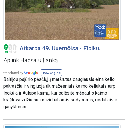
Atkarpa 49. Uuemõisa - Elbiku.
Aplink Hapsalu įlanką
Show original
Baltijos pajūrio pėsčiųjų maršrutas daugiausia eina kelio
pakraščiu ir vingiuoja tik mažesniais kaimo keliukais tarp
Ingküla ir Aulepa kaimų, kur galėsite mėgautis kaimo
kraštovaizdžiu su individualiomis sodybomis, rieduliais ir
ganyklomis.