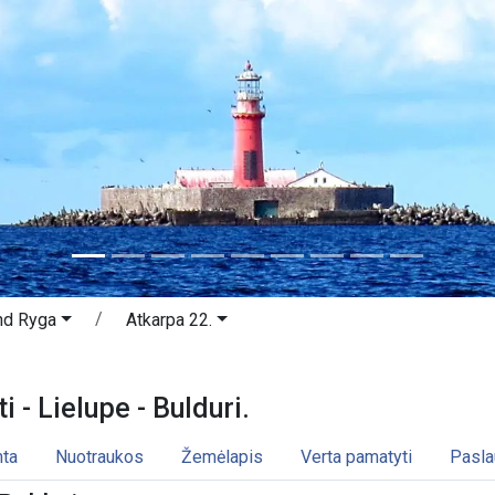
nd Ryga
Atkarpa 22.
lti - Lielupe - Bulduri. Jūrmala and
i - Lielupe - Bulduri.
ta
Nuotraukos
Žemėlapis
Verta pamatyti
Pasl