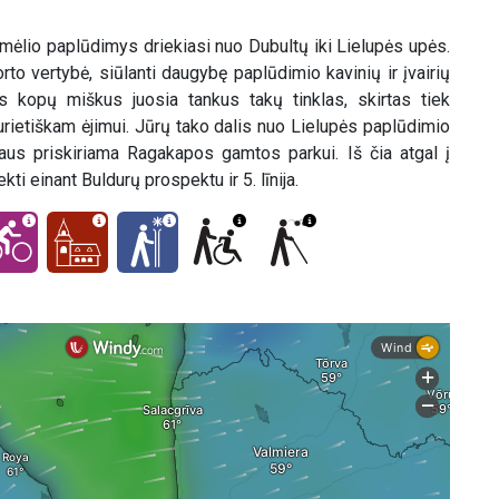
mėlio paplūdimys driekiasi nuo Dubultų iki Lielupės upės.
rto vertybė, siūlanti daugybę paplūdimio kavinių ir įvairių
ės kopų miškus juosia tankus takų tinklas, skirtas tiek
urietiškam ėjimui. Jūrų tako dalis nuo Lielupės paplūdimio
aus priskiriama Ragakapos gamtos parkui. Iš čia atgal į
ti einant Buldurų prospektu ir 5. līnija.