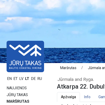
Maršrutas
Jūrmala a
Atkarpa 22. Dubu
EN
ET
LV
LT
DE
RU
Jūrmala and Ryga.
Atkarpa 22. Dubult
NAUJIENOS
JŪRŲ TAKAS
Apžvalga
Info
Gam
MARŠRUTAS