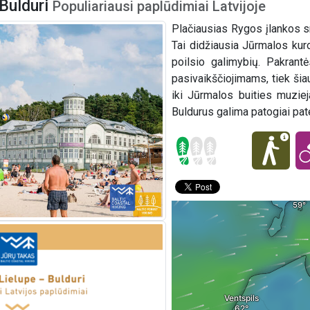
 Bulduri
Populiariausi paplūdimiai Latvijoje
Plačiausias Rygos įlankos s
Tai didžiausia Jūrmalos kuro
poilsio galimybių. Pakrant
pasivaikščiojimams, tiek šia
iki Jūrmalos buities muziej
Buldurus galima patogiai patek