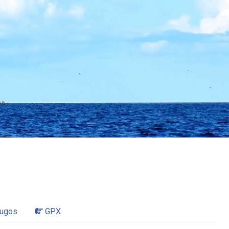
 Ryga.
augos
GPX