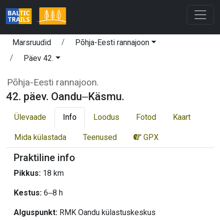
Marsruudid
Põhja-Eesti rannajoon
Päev 42.
Põhja-Eesti rannajoon.
42. päev. Oandu‒Käsmu.
Ülevaade
Info
Loodus
Fotod
Kaart
Mida külastada
Teenused
GPX
Praktiline info
Pikkus:
18 km
Kestus:
6‒8 h
Alguspunkt:
RMK Oandu külastuskeskus