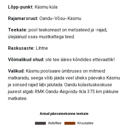
Lõpp-punkt:
Käsmu küla
Rajamarsruut:
Oandu‒Võsu‒Käsmu
Teekate:
pool teekonnast on metsateed ja -rajad,
ülejäänud osas mustkattega teed.
Raskusaste:
Lihtne
Võimalikud ohud:
ole tee ääres kõndides ettevaatlik!
Valikud:
Käsmu poolsaare ümbruses on mitmeid
matkaradu, seega võib jääda veel üheks päevaks Käsmu
ja siinsed rajad läbi jalutada. Oandu külastuskeskuse
juurest algab RMK Oandu-Aegviidu-Ikla 375 km pikkune
matkatee.