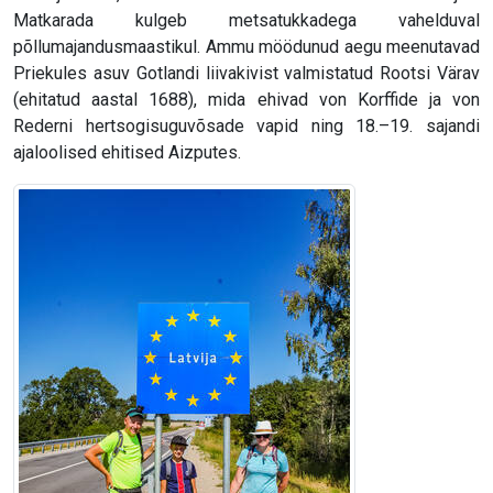
Matkarada kulgeb metsatukkadega vahelduval
põllumajandusmaastikul. Ammu möödunud aegu meenutavad
Priekules asuv Gotlandi liivakivist valmistatud Rootsi Värav
(ehitatud aastal 1688), mida ehivad von Korffide ja von
Rederni hertsogisuguvõsade vapid ning 18.–19. sajandi
ajaloolised ehitised Aizputes.