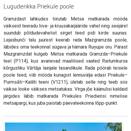
Luguderikka Priekule poole
Gramzdast lahkudes tiirutab Metsa matkarada mööda
väikseid teeradu liiva- ja kruusakarjääride vahel ning seejärel
suundub põldudevahelist sirget teed pidi kirde suunas.
Lejasbunči talu juurest keerab rada Mazgramzda poole,
läbides oma teekonnal sügava ja hämara Ruņupe oru. Pärast
Mazgramzdat kulgeb Metsa matkarada Gramzda–Priekule
teel (P114), kus avanevad maalilised vaated Rietumkursa
kõrgustiku Vārtāja lainjale tasandikule. Rada pöörab teisele
poole teed, viib mööda kunagist lennuvälja edasi Priekule–
Purmsāti–Kalēti teeni (V1211), ületab selle ning teeb siis
väikse looke väikses metsatukas. Virga jõe käänulisi kaldaid
järgides läbib matkarada Priekules Priediensi nimelise
metsapargi, kus juba paistab päevateekonna lõpp-punkt.