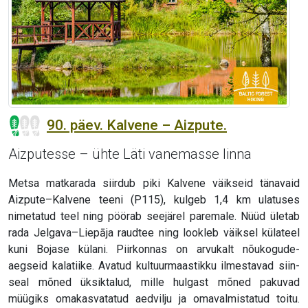
90. päev. Kalvene – Aizpute.
Aizputesse – ühte Läti vanemasse linna
Metsa matkarada siirdub piki Kalvene väikseid tänavaid
Aizpute–Kalvene teeni (P115), kulgeb 1,4 km ulatuses
nimetatud teel ning pöörab seejärel paremale. Nüüd ületab
rada Jelgava–Liepāja raudtee ning lookleb väiksel külateel
kuni Bojase külani. Piirkonnas on arvukalt nõukogude-
aegseid kalatiike. Avatud kultuurmaastikku ilmestavad siin-
seal mõned üksiktalud, mille hulgast mõned pakuvad
müügiks omakasvatatud aedvilju ja omavalmistatud toitu.