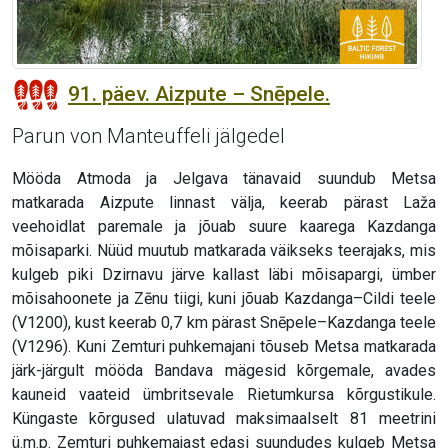
91. päev. Aizpute – Snēpele.
Parun von Manteuffeli jälgedel
Mööda Atmoda ja Jelgava tänavaid suundub Metsa
matkarada Aizpute linnast välja, keerab pärast Laža
veehoidlat paremale ja jõuab suure kaarega Kazdanga
mõisaparki. Nüüd muutub matkarada väikseks teerajaks, mis
kulgeb piki Dzirnavu järve kallast läbi mõisapargi, ümber
mõisahoonete ja Zēnu tiigi, kuni jõuab Kazdanga–Cildi teele
(V1200), kust keerab 0,7 km pärast Snēpele–Kazdanga teele
(V1296). Kuni Zemturi puhkemajani tõuseb Metsa matkarada
järk-järgult mööda Bandava mägesid kõrgemale, avades
kauneid vaateid ümbritsevale Rietumkursa kõrgustikule.
Küngaste kõrgused ulatuvad maksimaalselt 81 meetrini
ü.m.p. Zemturi puhkemajast edasi suundudes kulgeb Metsa