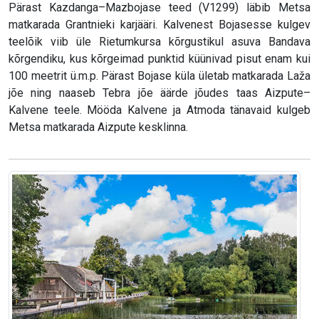
Pärast Kazdanga–Mazbojase teed (V1299) läbib Metsa
matkarada Grantnieki karjääri. Kalvenest Bojasesse kulgev
teelõik viib üle Rietumkursa kõrgustikul asuva Bandava
kõrgendiku, kus kõrgeimad punktid küünivad pisut enam kui
100 meetrit ü.m.p. Pärast Bojase küla ületab matkarada Laža
jõe ning naaseb Tebra jõe äärde jõudes taas Aizpute–
Kalvene teele. Mööda Kalvene ja Atmoda tänavaid kulgeb
Metsa matkarada Aizpute kesklinna.