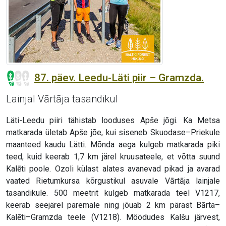
87. päev. Leedu-Läti piir – Gramzda.
Lainjal Vārtāja tasandikul
Läti-Leedu piiri tähistab looduses Apše jõgi. Ka Metsa
matkarada ületab Apše jõe, kui siseneb Skuodase–Priekule
maanteed kaudu Lätti. Mõnda aega kulgeb matkarada piki
teed, kuid keerab 1,7 km järel kruusateele, et võtta suund
Kalēti poole. Ozoli külast alates avanevad pikad ja avarad
vaated Rietumkursa kõrgustikul asuvale Vārtāja lainjale
tasandikule. 500 meetrit kulgeb matkarada teel V1217,
keerab seejärel paremale ning jõuab 2 km pärast Bārta–
Kalēti–Gramzda teele (V1218). Möödudes Kalšu järvest,