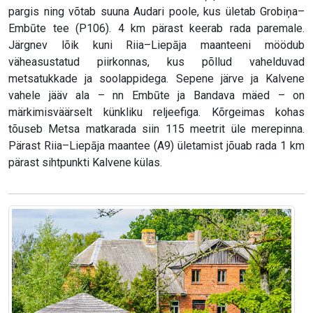
pargis ning võtab suuna Audari poole, kus ületab Grobiņa–
Embūte tee (P106). 4 km pärast keerab rada paremale.
Järgnev lõik kuni Riia–Liepāja maanteeni möödub
väheasustatud piirkonnas, kus põllud vahelduvad
metsatukkade ja soolappidega. Sepene järve ja Kalvene
vahele jääv ala – nn Embūte ja Bandava mäed – on
märkimisväärselt künkliku reljeefiga. Kõrgeimas kohas
tõuseb Metsa matkarada siin 115 meetrit üle merepinna.
Pärast Riia–Liepāja maantee (A9) ületamist jõuab rada 1 km
pärast sihtpunkti Kalvene külas.