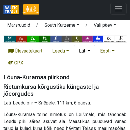
Marsruudid
South Kurzeme
Vali päev
Ülevaatekaart
Leedu
Läti
Eesti
GPX
Lõuna-Kuramaa piirkond
Rietumkursa kõrgustiku küngastel ja
jõeorgudes
Läti-Leedu piir – Snēpele: 111 km, 6 päeva.
Lõuna-Kuramaa teine nimetus on Leišmale, mis tähendab
Leedu piiri ääres asuvat ala. Maastikus puuduvad vanad
talud ja külad, kuna kõik need hävitati Teises maailmasõjas.