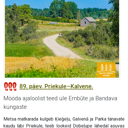
89. päev. Priekule–Kalvene.
Mööda ajaloolist teed üle Embūte ja Bandava
küngaste
Metsa matkarada kulgeb Ķieģeļu, Galvenā ja Parka tänavate
kaudu läbi Priekule, teeb lookeid Dobeļupe lähedal asuvas