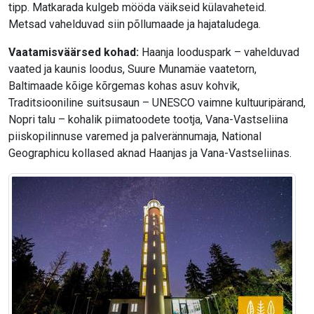
tipp. Matkarada kulgeb mööda väikseid külavaheteid.
Metsad vahelduvad siin põllumaade ja hajataludega.
Vaatamisväärsed kohad:
Haanja looduspark – vahelduvad
vaated ja kaunis loodus, Suure Munamäe vaatetorn,
Baltimaade kõige kõrgemas kohas asuv kohvik,
Traditsiooniline suitsusaun – UNESCO vaimne kultuuripärand,
Nopri talu – kohalik piimatoodete tootja, Vana-Vastseliina
piiskopilinnuse varemed ja palverännumaja, National
Geographicu kollased aknad Haanjas ja Vana-Vastseliinas.