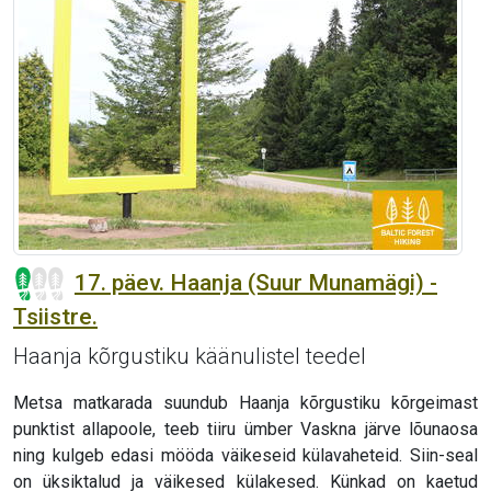
17. päev. Haanja (Suur Munamägi) -
Tsiistre.
Haanja kõrgustiku käänulistel teedel
Metsa matkarada suundub Haanja kõrgustiku kõrgeimast
punktist allapoole, teeb tiiru ümber Vaskna järve lõunaosa
ning kulgeb edasi mööda väikeseid külavaheteid. Siin-seal
on üksiktalud ja väikesed külakesed. Künkad on kaetud