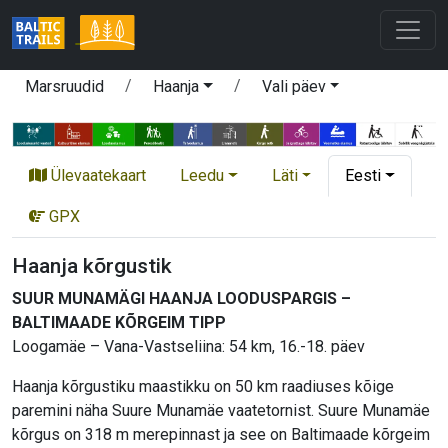
Marsruudid
Haanja
Vali päev
Ülevaatekaart
Leedu
Läti
Eesti
GPX
Haanja kõrgustik
SUUR MUNAMÄGI HAANJA LOODUSPARGIS –
BALTIMAADE KÕRGEIM TIPP
Loogamäe – Vana-Vastseliina: 54 km, 16.-18. päev
Haanja kõrgustiku maastikku on 50 km raadiuses kõige
paremini näha Suure Munamäe vaatetornist. Suure Munamäe
kõrgus on 318 m merepinnast ja see on Baltimaade kõrgeim