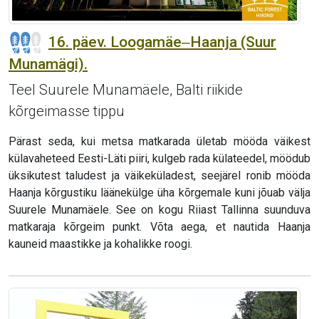
16. päev. Loogamäe‒Haanja (Suur
Munamägi).
Teel Suurele Munamäele, Balti riikide
kõrgeimasse tippu
Pärast seda, kui metsa matkarada ületab mööda väikest
külavaheteed Eesti-Läti piiri, kulgeb rada külateedel, möödub
üksikutest taludest ja väikeküladest, seejärel ronib mööda
Haanja kõrgustiku läänekülge üha kõrgemale kuni jõuab välja
Suurele Munamäele. See on kogu Riiast Tallinna suunduva
matkaraja kõrgeim punkt. Võta aega, et nautida Haanja
kauneid maastikke ja kohalikke roogi.