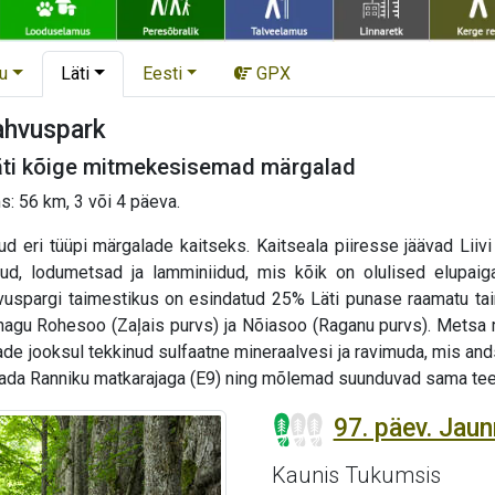
u
Läti
Eesti
GPX
ahvuspark
läti kõige mitmekesisemad märgalad
: 56 km, 3 või 4 päeva.
d eri tüüpi märgalade kaitseks. Kaitseala piiresse jäävad Liiv
kud, lodumetsad ja lamminiidud, mis kõik on olulised elupaigad
hvuspargi taimestikus on esindatud 25% Läti punase raamatu ta
 nagu Rohesoo (Zaļais purvs) ja Nõiasoo (Raganu purvs). Metsa
e jooksul tekkinud sulfaatne mineraalvesi ja ravimuda, mis ands
ada Ranniku matkarajaga (E9) ning mõlemad suunduvad sama teed
97. päev. Jau
Kaunis Tukumsis