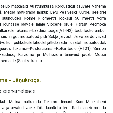
elub matkajaid Austrumkursa kõrgustikul asuvate Vanema
. Metsa matkarada laskub Bēru vesiveski juurde, seejärel
suundudes kolme kilomeetri jooksul 50 meetri võrra
 lõunasse jäävale laiale Slocene orule. Pärast Vecmoka
atkarada Tukumsi–Lazdasi teega (V1442), teeb looke ümber
siis sirget metsateed pidi Sekļa järvest. Järve äärde viivad
eikuli puhkeküla lähedal jätkub rada ilusatel metsateedel,
u juures Tukumsi–Kesterciemsi–Kolka teele (P131). Siin on
 Raudase, Kurzeme ja Melnezera tänavaid jõuab Metsa
semäele (Saules kalns).
ums - Jāņukrogs.
te seenemetsade
hkub Metsa matkarada Tukumsi linnast. Kuni Milzkalneni
 välja arvatud väike lõik Jaunūdru teel. Rada läheb mööda