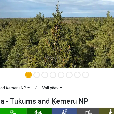
and Ķemeru NP
Vali päev
a - Tukums and Ķemeru NP