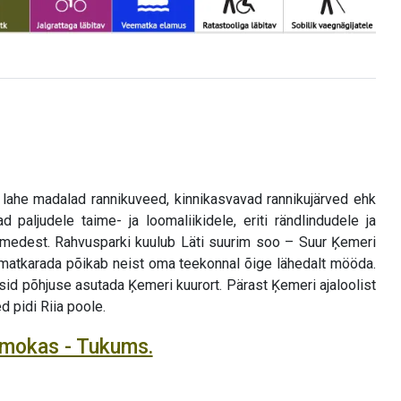
i lahe madalad rannikuveed, kinnikasvavad rannikujärved ehk
 paljudele taime- ja loomaliikidele, eriti rändlindudele ja
imedest. Rahvusparki kuulub Läti suurim soo – Suur Ķemeri
 matkarada põikab neist oma teekonnal õige lähedalt mööda.
id põhjuse asutada Ķemeri kuurort. Pärast Ķemeri ajaloolist
 pidi Riia poole.
nmokas - Tukums.