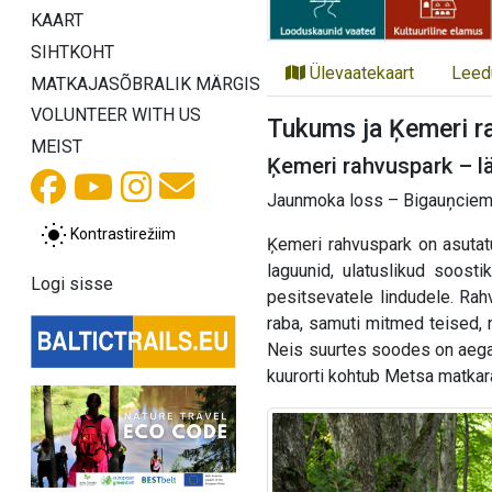
KAART
SIHTKOHT
Ülevaatekaart
Leed
MATKAJASÕBRALIK MÄRGIS
VOLUNTEER WITH US
Tukums ja Ķemeri r
MEIST
Ķemeri rahvuspark – 
Jaunmoka loss – Bigauņciems
Kontrastirežiim
Ķemeri rahvuspark on asutatu
laguunid, ulatuslikud soosti
Logi sisse
pesitsevatele lindudele. Ra
raba, samuti mitmed teised,
Neis suurtes soodes on aegad
kuurorti kohtub Metsa matkar