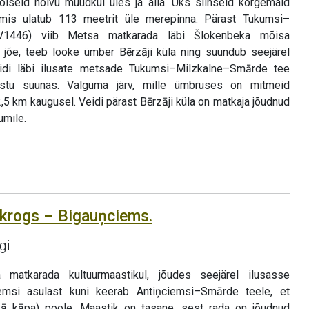
olseid nõlvu muudkui üles ja alla. Üks siinseid kõrgemaid
 mis ulatub 113 meetrit üle merepinna. Pärast Tukumsi–
V1446) viib Metsa matkarada läbi Šlokenbeka mõisa
ne jõe, teeb looke ümber Bērzāji küla ning suundub seejärel
pidi läbi ilusate metsade Tukumsi–Milzkalne–Smārde tee
istu suunas. Valguma järv, mille ümbruses on mitmeid
2,5 km kaugusel. Veidi pärast Bērzāji küla on matkaja jõudnud
umile.
ukrogs – Bigauņciems.
gi
matkarada kultuurmaastikul, jõudes seejärel ilusasse
msi asulast kuni keerab Antiņciemsi–Smārde teele, et
aļā kāpa) poole. Maastik on tasane, sest rada on jõudnud