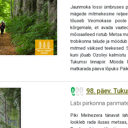
Jaunmoka lossi ümbruses pa
mägede mitmekesine reljeef
tõuseb Vecmokase poole 
kõrgemale, et avada vaated
mõisaalleed ristub Metsa m
trobikonna talude ja möödub 
mitmed väiksed teekesed. Sv
kuni jõuab Ozoliņi kalmist
Tukumsi linnapiir. Mööda
matkarada päeva lõpuks Päik
98. päev. Tuk
Läbi piirkonna parima
Piki Melnezera tänavat la
lookleb rada ilusas metsas,