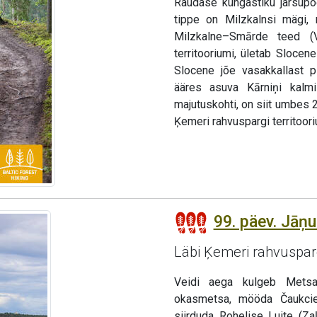
Raudase küngastiku järsupo
tippe on Milzkalnsi mägi,
Milzkalne–Smārde teed (
territooriumi, ületab Sloce
Slocene jõe vasakkallast 
ääres asuva Kārniņi kalm
majutuskohti, on siit umbes 
Ķemeri rahvuspargi territoori
99. päev. Jāņ
Läbi Ķemeri rahvuspar
Veidi aega kulgeb Metsa 
okasmetsa, mööda Čaukcie
siirduda Rohelise Luite (Z