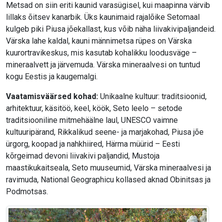
Metsad on siin eriti kaunid varasügisel, kui maapinna värvib
lillaks õitsev kanarbik. Üks kaunimaid rajalõike Setomaal
kulgeb piki Piusa jõekallast, kus võib näha liivakivipaljandeid.
Värska lahe kaldal, kauni männimetsa rüpes on Värska
kuurortravikeskus, mis kasutab kohalikku loodusväge –
mineraalvett ja järvemuda. Värska mineraalvesi on tuntud
kogu Eestis ja kaugemalgi.
Vaatamisväärsed kohad:
Unikaalne kultuur: traditsioonid,
arhitektuur, käsitöö, keel, köök, Seto leelo – setode
traditsiooniline mitmehäälne laul, UNESCO vaimne
kultuuripärand, Rikkalikud seene- ja marjakohad, Piusa jõe
ürgorg, koopad ja nahkhiired, Härma müürid – Eesti
kõrgeimad devoni liivakivi paljandid, Mustoja
maastikukaitseala, Seto muuseumid, Värska mineraalvesi ja
ravimuda, National Geographicu kollased aknad Obinitsas ja
Podmotsas.