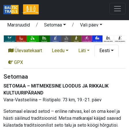
Marsruudid
Setomaa
Vali päev
Ülevaatekaart
Leedu
Läti
Eesti
GPX
Setomaa
SETOMAA – MITMEKESINE LOODUS JA RIKKALIK
KULTUURIPÄRAND
Vana-Vastseliina – Ristipalo: 73 km, 19.-21. päev
Setomaal elavad setod – eriline rahvas, kel on oma keel ja
hästi säilinud traditsioonid. Metsa matkarajal käijad saavad
külastada traditsioonilist seto talu ja seto köögi hõrgutisi.