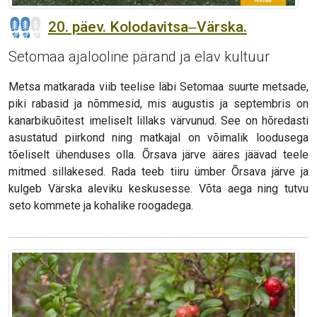
20. päev. Kolodavitsa‒Värska.
Setomaa ajalooline pärand ja elav kultuur
Metsa matkarada viib teelise läbi Setomaa suurte metsade,
piki rabasid ja nõmmesid, mis augustis ja septembris on
kanarbikuõitest imeliselt lillaks värvunud. See on hõredasti
asustatud piirkond ning matkajal on võimalik loodusega
tõeliselt ühenduses olla. Õrsava järve ääres jäävad teele
mitmed sillakesed. Rada teeb tiiru ümber Õrsava järve ja
kulgeb Värska aleviku keskusesse. Võta aega ning tutvu
seto kommete ja kohalike roogadega.