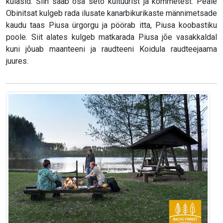
külasid. Siin saab osa seto kultuurist ja kommetest. Peale
Obinitsat kulgeb rada ilusate kanarbikurikaste männimetsade
kaudu taas Piusa ürgorgu ja pöörab itta, Piusa koobastiku
poole. Siit alates kulgeb matkarada Piusa jõe vasakkaldal
kuni jõuab maanteeni ja raudteeni Koidula raudteejaama
juures.