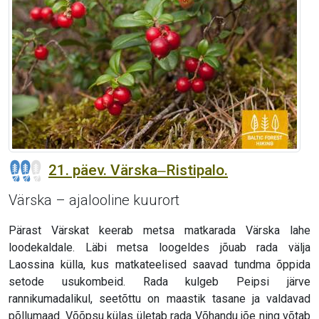
21. päev. Värska‒Ristipalo.
Värska – ajalooline kuurort
Pärast Värskat keerab metsa matkarada Värska lahe
loodekaldale. Läbi metsa loogeldes jõuab rada välja
Laossina külla, kus matkateelised saavad tundma õppida
setode usukombeid. Rada kulgeb Peipsi järve
rannikumadalikul, seetõttu on maastik tasane ja valdavad
põllumaad. Võõpsu külas ületab rada Võhandu jõe ning võtab