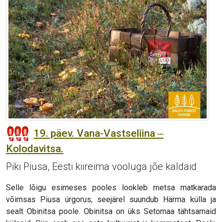
19. päev. Vana-Vastseliina ‒
Kolodavitsa.
Piki Piusa, Eesti kiireima vooluga jõe kaldaid
Selle lõigu esimeses pooles lookleb metsa matkarada
võimsas Piusa ürgorus, seejärel suundub Härma külla ja
sealt Obinitsa poole. Obinitsa on üks Setomaa tähtsamaid