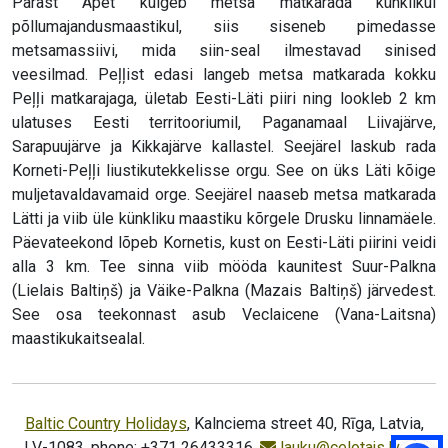
Pärast Apet kulgeb metsa matkarada künklikul
põllumajandusmaastikul, siis siseneb pimedasse
metsamassiivi, mida siin-seal ilmestavad sinised
veesilmad. Peļļist edasi langeb metsa matkarada kokku
Peļļi matkarajaga, ületab Eesti-Läti piiri ning lookleb 2 km
ulatuses Eesti territooriumil, Paganamaal Liivajärve,
Sarapuujärve ja Kikkajärve kallastel. Seejärel laskub rada
Korneti-Peļļi liustikutekkelisse orgu. See on üks Läti kõige
muljetavaldavamaid orge. Seejärel naaseb metsa matkarada
Lätti ja viib üle künkliku maastiku kõrgele Drusku linnamäele.
Päevateekond lõpeb Kornetis, kust on Eesti-Läti piirini veidi
alla 3 km. Tee sinna viib mööda kaunitest Suur-Palkna
(Lielais Baltiņš) ja Väike-Palkna (Mazais Baltiņš) järvedest.
See osa teekonnast asub Veclaicene (Vana-Laitsna)
maastikukaitsealal.
Baltic Country Holidays
, Kalnciema street 40, Rīga, Latvia,
LV-1083, phone: +371 26433316,
lauku@celotajs.lv
,