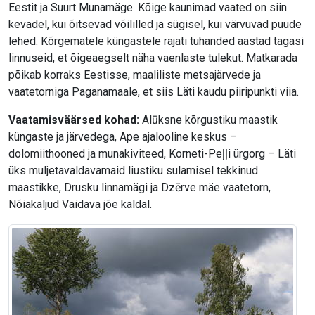
Eestit ja Suurt Munamäge. Kõige kaunimad vaated on siin
kevadel, kui õitsevad võililled ja sügisel, kui värvuvad puude
lehed. Kõrgematele küngastele rajati tuhanded aastad tagasi
linnuseid, et õigeaegselt näha vaenlaste tulekut. Matkarada
põikab korraks Eestisse, maaliliste metsajärvede ja
vaatetorniga Paganamaale, et siis Läti kaudu piiripunkti viia.
Vaatamisväärsed kohad:
Alūksne kõrgustiku maastik
küngaste ja järvedega, Ape ajalooline keskus –
dolomiithooned ja munakiviteed, Korneti-Peļļi ürgorg – Läti
üks muljetavaldavamaid liustiku sulamisel tekkinud
maastikke, Drusku linnamägi ja Dzērve mäe vaatetorn,
Nõiakaljud Vaidava jõe kaldal.