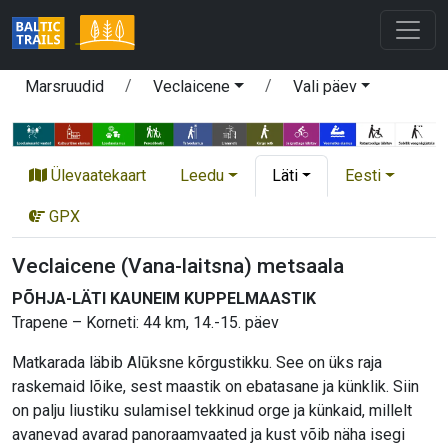
Marsruudid
Veclaicene
Vali päev
Ülevaatekaart
Leedu
Läti
Eesti
GPX
Veclaicene (Vana-laitsna) metsaala
PÕHJA-LÄTI KAUNEIM KUPPELMAASTIK
Trapene – Korneti: 44 km, 14.-15. päev
Matkarada läbib Alūksne kõrgustikku. See on üks raja
raskemaid lõike, sest maastik on ebatasane ja künklik. Siin
on palju liustiku sulamisel tekkinud orge ja künkaid, millelt
avanevad avarad panoraamvaated ja kust võib näha isegi