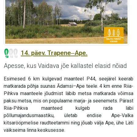
14. päev. Trapene‒Ape.
Apesse, kus Vaidava jõe kallastel elasid nõiad
Esimesed 6 km kulgevad maanteel P44, seejärel keerab
matkarada põhja suunas Ādamsi–Ape teele. 4 km enne Riia-
Pihkva maanteele jõudmist läbib metsa matkarada võimsa
paksu metsa, mis on populaarne marja- ja seenemets. Pärast
Riia-Pihkva maanteed kulgeb rada läbi
põllumajandusmaastiku, ületab endise Ape-Valka
kitsarööpmelise raudteetammi ning jõuab välja Ape, ühe Läti
väikseima linna keskusesse.