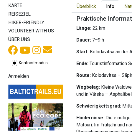
KARTE
Überblick
Info
Nat
REISEZIEL
Praktische Informa
HIKER-FRIENDLY
Länge:
22 km
VOLUNTEER WITH US
ÜBER UNS
Dauer:
7–9 h
Start:
Kolodavitsa an der 
Kontrastmodus
Ende:
Touristinformation 
Route:
Kolodavitsa – Säpi
Anmelden
Wegbelag:
Kleine Waldweg
und in Värska — Asphaltbe
Schwierigkeitsgrad:
Mitt
Hindernisse:
Die einstige
Matsuri. Im Frühjahr und na
Überschwemmungen komme