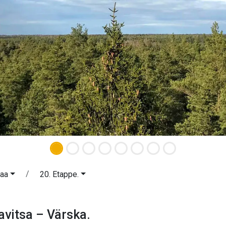
aa
20. Etappe.
odavitsa – Värska. Setomaa.
avitsa – Värska.