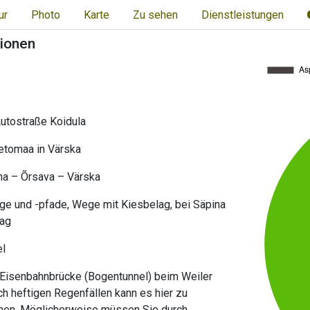
ur
Photo
Karte
Zu sehen
Dienstleistungen
tionen
Autostraße Koidula
Setomaa in Värska
na – Õrsava – Värska
e und -pfade, Wege mit Kiesbelag, bei Säpina
lag
el
 Eisenbahnbrücke (Bogentunnel) beim Weiler
ch heftigen Regenfällen kann es hier zu
n. Möglicherweise müssen Sie durch