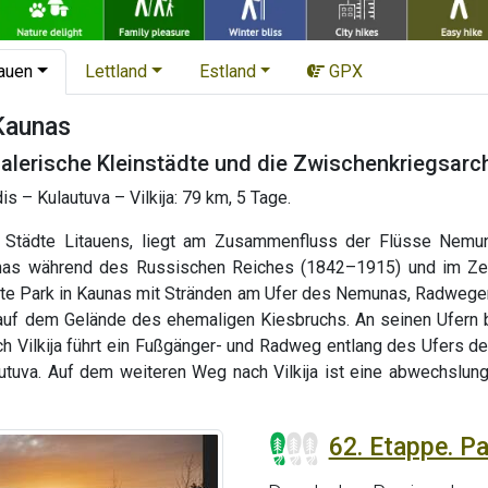
tauen
Lettland
Estland
GPX
Kaunas
lerische Kleinstädte und die Zwischenkriegsarc
 – Kulautuva – Vilkija: 79 km, 5 Tage.
 Städte Litauens, liegt am Zusammenfluss der Flüsse Nemuna
nas während des Russischen Reiches (1842–1915) und im Zei
te Park in Kaunas mit Stränden am Ufer des Nemunas, Radwegen
auf dem Gelände des ehemaligen Kiesbruchs. An seinen Ufern b
ch Vilkija führt ein Fußgänger- und Radweg entlang des Ufers 
utuva. Auf dem weiteren Weg nach Vilkija ist eine abwechslung
62. Etappe. P