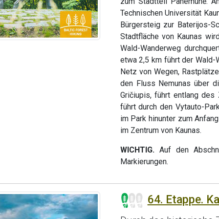
zum Stadtteil Panemunė. Am
Technischen Universität Kau
Bürgersteig zur Baterijos-Sc
Stadtfläche von Kaunas wir
Wald-Wanderweg durchquert 
etwa 2,5 km führt der Wald
Netz von Wegen, Rastplätze
den Fluss Nemunas über di
Gričiupis, führt entlang de
führt durch den Vytauto-Park
im Park hinunter zum Anfang
im Zentrum von Kaunas.
WICHTIG.
Auf den Abschni
Markierungen.
64. Etappe. K