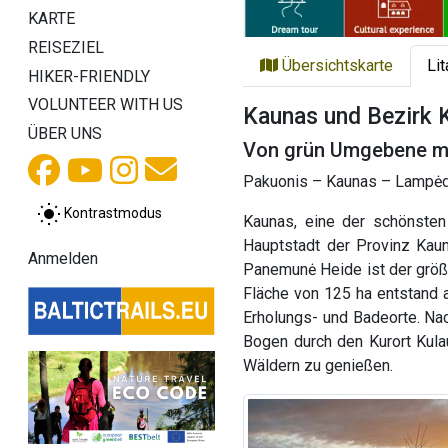
KARTE
REISEZIEL
Übersichtskarte
Li
HIKER-FRIENDLY
VOLUNTEER WITH US
Kaunas und Bezirk 
ÜBER UNS
Von grün Umgebene ma
Pakuonis – Kaunas – Lampėdis
Kontrastmodus
Kaunas, eine der schönsten
Hauptstadt der Provinz Kau
Anmelden
Panemunė Heide ist der größ
Fläche von 125 ha entstand 
Erholungs- und Badeorte. Na
Bogen durch den Kurort Kula
Wäldern zu genießen.