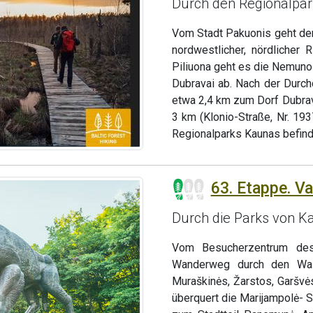
Durch den Regionalpa
Vom Stadt Pakuonis geht der
nordwestlicher, nördlicher
Piliuona geht es die Nemuno 
Dubravai ab. Nach der Durc
etwa 2,4 km zum Dorf Dubrava
3 km (Klonio-Straße, Nr. 1
Regionalparks Kaunas befind
63. Etappe. V
Durch die Parks von K
Vom Besucherzentrum des
Wanderweg durch den Wald
Muraškinės, Žarstos, Garšvė
überquert die Marijampolė- S