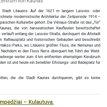
 Zentrum von Kaunas
e Stadt Litauens. Auf der 1621 m langem Laisvės- oder
eichnete modernistische Architektur der Zeitperiode 1914 –
äischen Kulturerbe gehört. Die Vilniaus-Straße ist das „Tor“
t Kaunas, die von hanseatischen Kaufleuten bewirtschaftet
erläuft entlang der Laisvės-Straße, durchquert die Altstadt
m Rathausplatz und historischen Gebäuden und beschreibt
ntakos-Parks, wo Litauens größter Fluss, die Nemunas und
 Nachdem er den Fluss Neris überquert hat, führt der Wald-
adwege weiter zum 4 km entfernten ehemaligen Kiesbruch
den ist und heute ein beliebter Erholungs- und Badeplatz für
ten, die die Stadt Kaunas durchqueren, gibt es keine
ampėdžiai – Kulautuva.