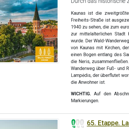
Durch das historische
Kaunas ist die zweitgrößt
Freiheits-Straße ist ausgez
1940 zu sehen, die zum europ
zur mittelalterlichen Stad
wurde. Der Wald-Wanderweg v
von Kaunas mit Kirchen, de
einen Bogen entlang des Sa
die Neris, zusammenfließen.
Wanderweg über Fuß- und R
Lampėdis, der überflutet wor
die Anwohner ist.
WICHTIG.
Auf den Abschnit
Markierungen.
65. Etappe. L