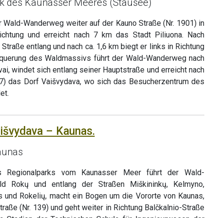
rk des Kaunasser Meeres (Stausee)
 Wald-Wanderweg weiter auf der Kauno Straße (Nr. 1901) in
 Richtung und erreicht nach 7 km das Stadt Piliuona. Nach
Straße entlang und nach ca. 1,6 km biegt er links in Richtung
hquerung des Waldmassivs führt der Wald-Wanderweg nach
i, windet sich entlang seiner Hauptstraße und erreicht nach
937) das Dorf Vaišvydava, wo sich das Besucherzentrum des
et.
aišvydava – Kaunas.
aunas
 Regionalparks vom Kaunasser Meer führt der Wald-
 Rokų und entlang der Straßen Miškininkų, Kelmyno,
s und Rokelių, macht ein Bogen um die Vororte von Kaunas,
traße (Nr. 139) und geht weiter in Richtung Balčkalnio-Straße