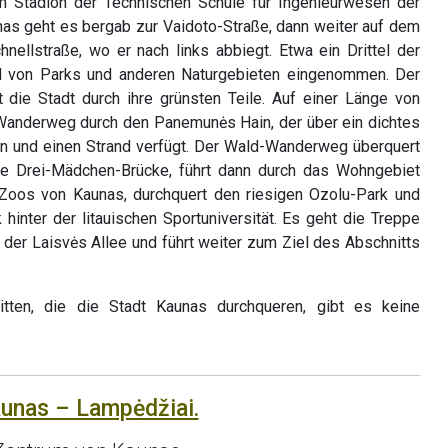
 Stadion der Technischen Schule für Ingenieurwesen der
nas geht es bergab zur Vaidoto-Straße, dann weiter auf dem
hnellstraße, wo er nach links abbiegt. Etwa ein Drittel der
d von Parks und anderen Naturgebieten eingenommen. Der
die Stadt durch ihre grünsten Teile. Auf einer Länge von
-Wanderweg durch den Panemunės Hain, der über ein dichtes
n und einen Strand verfügt. Der Wald-Wanderweg überquert
e Drei-Mädchen-Brücke, führt dann durch das Wohngebiet
s Zoos von Kaunas, durchquert den riesigen Ozolu-Park und
 hinter der litauischen Sportuniversität. Es geht die Treppe
 der Laisvės Allee und führt weiter zum Ziel des Abschnitts
tten, die die Stadt Kaunas durchqueren, gibt es keine
aunas – Lampėdžiai.