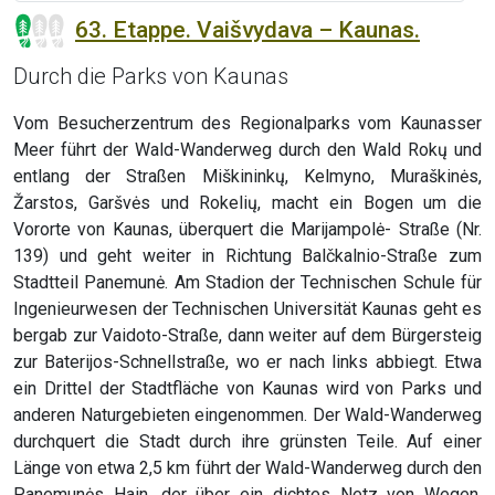
63. Etappe. Vaišvydava – Kaunas.
Durch die Parks von Kaunas
Vom Besucherzentrum des Regionalparks vom Kaunasser
Meer führt der Wald-Wanderweg durch den Wald Rokų und
entlang der Straßen Miškininkų, Kelmyno, Muraškinės,
Žarstos, Garšvės und Rokelių, macht ein Bogen um die
Vororte von Kaunas, überquert die Marijampolė- Straße (Nr.
139) und geht weiter in Richtung Balčkalnio-Straße zum
Stadtteil Panemunė. Am Stadion der Technischen Schule für
Ingenieurwesen der Technischen Universität Kaunas geht es
bergab zur Vaidoto-Straße, dann weiter auf dem Bürgersteig
zur Baterijos-Schnellstraße, wo er nach links abbiegt. Etwa
ein Drittel der Stadtfläche von Kaunas wird von Parks und
anderen Naturgebieten eingenommen. Der Wald-Wanderweg
durchquert die Stadt durch ihre grünsten Teile. Auf einer
Länge von etwa 2,5 km führt der Wald-Wanderweg durch den
Panemunės Hain, der über ein dichtes Netz von Wegen,