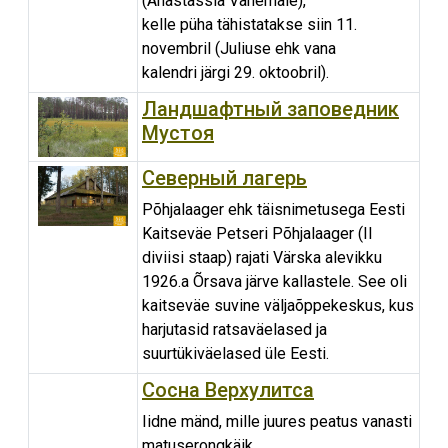
(Anastassia Vanemale),
kelle püha tähistatakse siin 11.
novembril (Juliuse ehk vana
kalendri järgi 29. oktoobril).
Ландшафтный заповедник
Мустоя
Северный лагерь
Põhjalaager ehk täisnimetusega Eesti
Kaitseväe Petseri Põhjalaager (II
diviisi staap) rajati Värska alevikku
1926.a Õrsava järve kallastele. See oli
kaitseväe suvine väljaõppekeskus, kus
harjutasid ratsaväelased ja
suurtükiväelased üle Eesti.
Сосна Верхулитса
Iidne mänd, mille juures peatus vanasti
matuserongkäik.