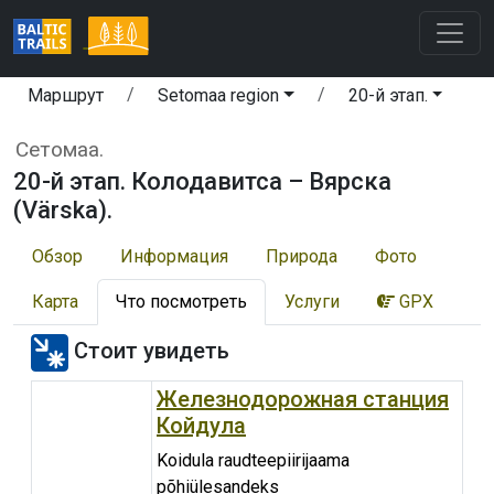
Маршрут
Setomaa region
20-й этап.
Сетомаа.
20-й этап. Колодавитса – Вярска
(Värska).
Обзор
Информация
Природа
Фото
Карта
Что посмотреть
Услуги
GPX
Стоит увидеть
Железнодорожная станция
Койдула
Koidula raudteepiirijaama
põhiülesandeks