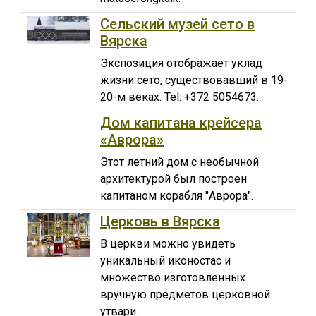
Сельский музей сето в
Вярска
Экспозиция отображает уклад
жизни сето, существовавший в 19-
20-м веках. Tel: +372 5054673.
Дом капитана крейсера
«Аврора»
Этот летний дом с необычной
архитектурой был построен
капитаном корабля "Аврора".
Церковь в Вярска
В церкви можно увидеть
уникальный иконостас и
множество изготовленных
вручную предметов церковной
утвари.