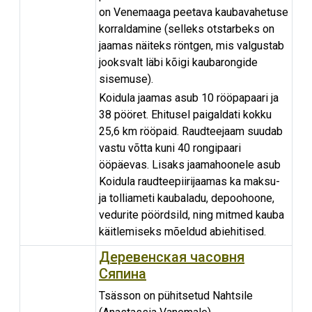
on Venemaaga peetava kaubavahetuse
korraldamine (selleks otstarbeks on
jaamas näiteks röntgen, mis valgustab
jooksvalt läbi kõigi kaubarongide
sisemuse).
Koidula jaamas asub 10 rööpapaari ja
38 pööret. Ehitusel paigaldati kokku
25,6 km rööpaid. Raudteejaam suudab
vastu võtta kuni 40 rongipaari
ööpäevas. Lisaks jaamahoonele asub
Koidula raudteepiirijaamas ka maksu-
ja tolliameti kaubaladu, depoohoone,
vedurite pöördsild, ning mitmed kauba
käitlemiseks mõeldud abiehitised.
Деревенская часовня
Сяпина
Tsässon on pühitsetud Nahtsile