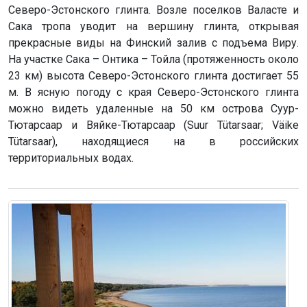
Северо-Эстонского глинта. Возле поселков Валасте и
Сака тропа уводит на вершину глинта, открывая
прекрасные виды на Финский залив с подъема Виру.
На участке Сака – Онтика – Тойла (протяженность около
23 км) высота Северо-Эстонского глинта достигает 55
м. В ясную погоду с края Северо-Эстонского глинта
можно видеть удаленные на 50 км острова Суур-
Тютарсаар и Вяйке-Тютарсаар (Suur Tütarsaar; Väike
Tütarsaar), находящиеся на в российских
территориальных водах.