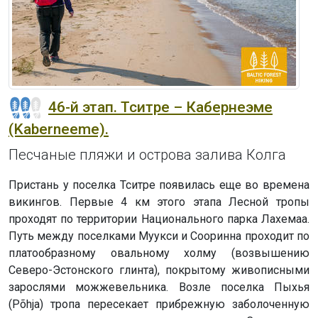
46-й этап. Тситре – Кабернеэме
(Kaberneeme).
Песчаные пляжи и острова залива Колга
Пристань у поселка Тситре появилась еще во времена
викингов. Первые 4 км этого этапа Лесной тропы
проходят по территории Национального парка Лахемаа.
Путь между поселками Муукси и Сооринна проходит по
платообразному овальному холму (возвышению
Северо-Эстонского глинта), покрытому живописными
зарослями можжевельника. Возле поселка Пыхья
(Põhja) тропа пересекает прибрежную заболоченную