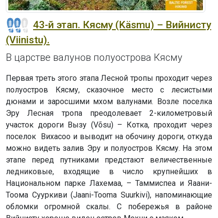
43-й этап. Кясму (Käsmu) – Вийнисту
(Viinistu).
В царстве валунов полуострова Кясму
Первая треть этого этапа Лесной тропы проходит через
полуостров Кясму, сказочное место с лесистыми
дюнами и заросшими мхом валунами. Возле поселка
Эру Лесная тропа преодолевает 2-километровый
участок дороги Вызу (Võsu) – Котка, проходит через
поселок Вихасоо и выводит на обочину дороги, откуда
можно видеть залив Эру и полуостров Кясму. На этом
этапе перед путниками предстают величественные
ледниковые, входящие в число крупнейших в
Национальном парке Лахемаа, – Таммиспеа и Яаани-
Тоома Сууркиви (Jaani-Tooma Suurkivi), напоминающие
обломки огромной скалы. С побережья в районе