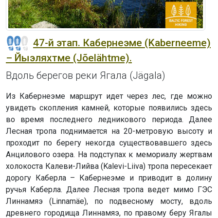
47-й этап. Кабернеэме (Kaberneeme)
– Йыэляхтме (Jõelähtme).
Вдоль берегов реки Ягала (Jägala)
Из Кабернеэме маршрут идет через лес, где можно
увидеть скопления камней, которые появились здесь
во время последнего ледникового периода. Далее
Лесная тропа поднимается на 20-метровую высоту и
проходит по берегу некогда существовавшего здесь
Анцилового озера. На подступах к мемориалу жертвам
холокоста Калеви-Лийва (Kalevi-Liiva) тропа пересекает
дорогу Каберла – Кабернеэме и приводит в долину
ручья Каберла. Далее Лесная тропа ведет мимо ГЭС
Линнамяэ (Linnamäe), по подвесному мосту, вдоль
древнего городища Линнамяэ, по правому беру Ягалы