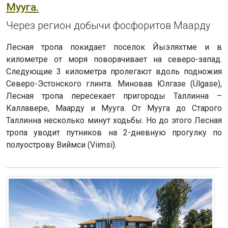
Мууга.
Через регион добычи фосфоритов Маарду
Лесная тропа покидает поселок Йыэляхтме и в
километре от моря поворачивает на северо-запад.
Следующие 3 километра пролегают вдоль подножия
Северо-Эстонского глинта. Миновав Юлгазе (Ülgase),
Лесная тропа пересекает пригороды Таллинна –
Каллавере, Маарду и Мууга. От Мууга до Старого
Таллинна несколько минут ходьбы. Но до этого Лесная
тропа уводит путников на 2-дневную прогулку по
полуострову Виймси (Viimsi).