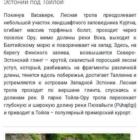
Эстонии под Тойлой
Покинув Васавере, Лесная тропа преодолевает
небольшой участок ландшафтного заповедника Куртна,
огибает массив торфяных болот, проходит через
поселок Ору, мимо долины реки Вока, выходит к
Балтийскому морю и поворачивает на запад. Здесь, на
берегу Финского залива, возвышается Северо-
Эстонский глинт – крутой, скалистый поросший лесом
уступ, который, разбиваясь на фрагменты различной
длины, тянется вдоль побережья, достигает Таллинна и
устремляется к островам Западной Эстонии. Лесная
тропа проходит по вершине глинта, спускаясь к
долинам рек. В парке Тойла-Ору тропа пересекает
глубокую и широкую долину реки Пюхайыги (Pühajõgi)
и приводит в Тойла – популярный приморский курорт.