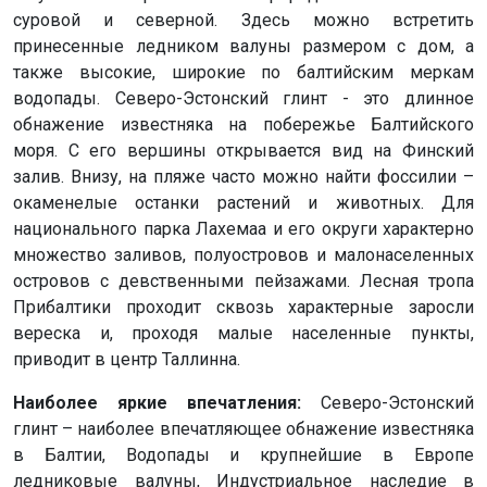
суровой и северной. Здесь можно встретить
принесенные ледником валуны размером с дом, а
также высокие, широкие по балтийским меркам
водопады. Северо-Эстонский глинт - это длинное
обнажение известняка на побережье Балтийского
моря. С его вершины открывается вид на Финский
залив. Внизу, на пляже часто можно найти фоссилии –
окаменелые останки растений и животных. Для
национального парка Лахемаа и его округи характерно
множество заливов, полуостровов и малонаселенных
островов с девственными пейзажами. Лесная тропа
Прибалтики проходит сквозь характерные заросли
вереска и, проходя малые населенные пункты,
приводит в центр Таллинна.
Наиболее яркие впечатления:
Северо-Эстонский
глинт – наиболее впечатляющее обнажение известняка
в Балтии, Водопады и крупнейшие в Европе
ледниковые валуны, Индустриальное наследие в