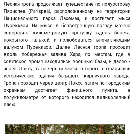
Лесная тропа продолжает путешествие по полуострову
Пяриспеа (Pärispea), расположенному на территории
Национального парка Лахемаа, и достигает мыса
Пуреккари. На мысе в безветренную погоду можно
совершить километровую прогулку вдоль берега,
покрытого галькой, и полюбоваться впечатляющим
валуном Пуреккари. Далее Лесная тропа проходит
вдоль побережья залива Хара, по местам, где в
советское время находились военные базы, и далее -
через Локсу, в северной части которого сохранились
исторические здания бывшего кирпичного завода.
Тропа проходит через центр Локса, затем по городским
окраинам достигает финишного пункта, в
полукилометре от которого находится великолепный
пляж.