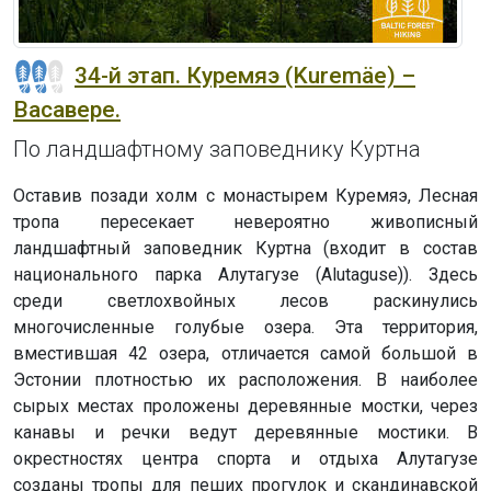
34-й этап. Куремяэ (Kuremäe) –
Васавере.
По ландшафтному заповеднику Куртна
Оставив позади холм с монастырем Куремяэ, Лесная
тропа пересекает невероятно живописный
ландшафтный заповедник Куртна (входит в состав
национального парка Алутагузе (Alutaguse)). Здесь
среди светлохвойных лесов раскинулись
многочисленные голубые озера. Эта территория,
вместившая 42 озера, отличается самой большой в
Эстонии плотностью их расположения. В наиболее
сырых местах проложены деревянные мостки, через
канавы и речки ведут деревянные мостики. В
окрестностях центра спорта и отдыха Алутагузе
созданы тропы для пеших прогулок и скандинавской