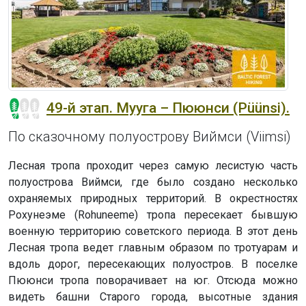
49-й этап. Мууга – Пююнси (Püünsi).
По сказочному полуострову Виймси (Viimsi)
Лесная тропа проходит через самую лесистую часть
полуострова Виймси, где было создано несколько
охраняемых природных территорий. В окрестностях
Рохунеэме (Rohuneeme) тропа пересекает бывшую
военную территорию советского периода. В этот день
Лесная тропа ведет главным образом по тротуарам и
вдоль дорог, пересекающих полуостров. В поселке
Пююнси тропа поворачивает на юг. Отсюда можно
видеть башни Старого города, высотные здания