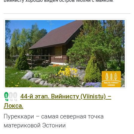
Вийнисту хорошо виден остров Мохни с маяком.
44-й этап. Вийнисту (Viinistu) –
Локса.
Пуреккари – самая северная точка
материковой Эстонии