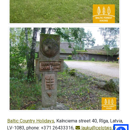
Baltic Country Holidays
, Kalnciema street 40, Rīga, Latvia,
LV-1083, phone: +371 26433316,
lauku@celotajs.lv
,