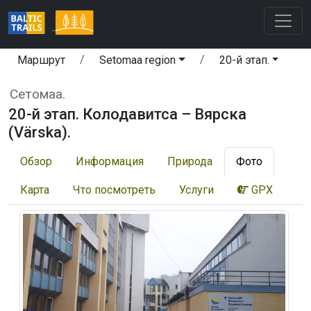
Маршрут
Setomaa region
20-й этап.
Сетомаа.
20-й этап. Колодавитса – Вярска
(Värska).
Обзор
Информация
Природа
Фото
Карта
Что посмотреть
Услуги
GPX