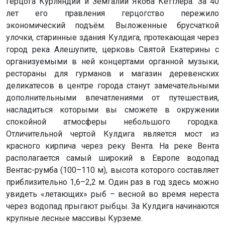
герцога Курляндии и Земгалии Якоба Кеттлера. За 40
лет его правления герцогство пережило
экономический подъём. Выложенные брусчаткой
улочки, старинные здания Кулдига, протекающая через
город река Алешупите, церковь Святой Екатерины с
организуемыми в ней концертами органной музыки,
рестораны для гурманов и магазин деревенских
деликатесов в центре города станут замечательными
дополнительными впечатлениями от путешествия,
насладиться которыми вы сможете в окружении
спокойной атмосферы небольшого городка.
Отличительной чертой Кулдига является мост из
красного кирпича через реку Вента. На реке Вента
располагается самый широкий в Европе водопад
Вентас-румба (100–110 м), высота которого составляет
приблизительно 1,6–2,2 м. Один раз в год здесь можно
увидеть «летающих» рыб – весной во время нереста
через водопад прыгают рыбцы. За Кулдига начинаются
крупные лесные массивы Курземе.