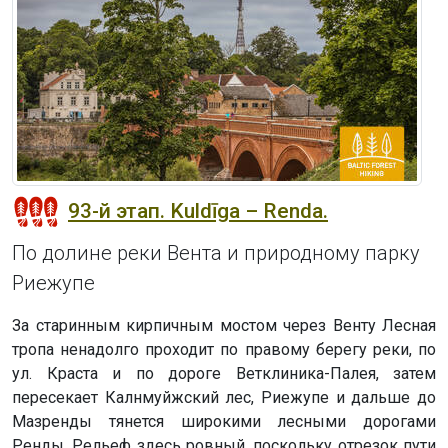
93-й этап. Kuldīga – Renda.
По долине реки Вента и природному парку
Риежупе
За старинным кирпичным мостом через Венту Лесная
тропа ненадолго проходит по правому берегу реки, по
ул. Краста и по дороге Ветклиника-Палея, затем
пересекает Калнмуйжский лес, Риежупе и дальше до
Мазренды тянется широкими лесными дорогами
Ренды. Рельеф здесь ровный, поскольку отрезок пути