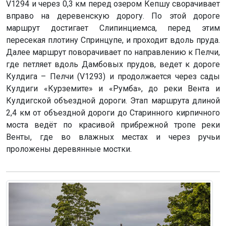
V1294 и через 0,3 км перед озером Кепшу сворачивает
вправо на деревенскую дорогу. По этой дороге
маршрут достигает Слипинциемса, перед этим
пересекая плотину Спринцупе, и проходит вдоль пруда.
Далее маршрут поворачивает по направлению к Пелчи,
где петляет вдоль Дамбовых прудов, ведет к дороге
Кулдига – Пелчи (V1293) и продолжается через сады
Кулдиги «Курземите» и «Румба», до реки Вента и
Кулдигской объездной дороги. Этап маршрута длиной
2,4 км от объездной дороги до Старинного кирпичного
моста ведёт по красивой прибрежной тропе реки
Венты, где во влажных местах и через ручьи
проложены деревянные мостки.