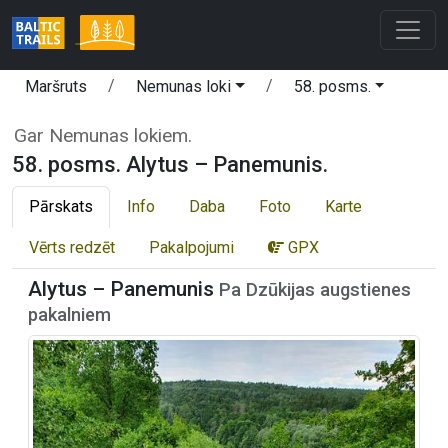
Maršruts
Nemunas loki
58. posms.
Gar Nemunas lokiem.
58. posms. Alytus – Panemunis.
Pārskats
Info
Daba
Foto
Karte
Vērts redzēt
Pakalpojumi
GPX
Alytus – Panemunis
Pa Dzūkijas augstienes
pakalniem