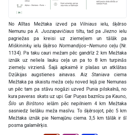
No Alītas Mežtaka izved pa
Vilniaus
ielu, šķērso
Nemunu pa
A. Juozapavičiaus
tiltu, tad pa
Jiezno
ielu
pagriežas pa kreisi uz ziemeļiem un tālāk pa
Miškininkų
ielu šķērso
Normandijos–Nemuno
ceļu (Nr.
1134). Pa taku cauri mežam pēc gandrīz 2 km Mežtaka
iznāk uz neliela lauku ceļa un pa to 8 km turpinās
ziemeļu virzienā. Šajā apkaimē ir plašas un atklātas
Dzūkijas augstienes ainavas. Aiz
Staniava
ciema
Mežtaka pa skaistu meža ceļu noved lejā pie Nemunas
un pēc tam pa stāvu nogāzi uzved Punia pilskalnā, no
kura paveras skats uz upi. Gar Puņas baznīcu pa
Kauno
,
Šilo
un
Birštono
ielām pēc nepilniem 4 km Mežtaka
sasniedz lielāku meža masīvu. To šķērsojot, pēc 5 km
Mežtaka iznāk pie Nemajūnu ciema. 3,5 km tālāk ir šī
posma galamērķis.