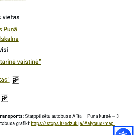
 vietas
s Puņā
lskalna
visi
tarinė vaistinė”
kas"
transports:
Starppilsētu autobuss Alīta – Puņa kursē ~ 3
tobusa grafiki:
https://stops.lt/edzukija/#alytaus/map