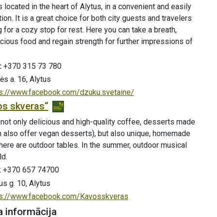
s located in the heart of Alytus, in a convenient and easily
ion. It is a great choice for both city guests and travelers
g for a cozy stop for rest. Here you can take a breath,
cious food and regain strength for further impressions of
:
+370 315 73 780
ės a. 16, Alytus
ps://www.facebook.com/dzuku.svetaine/
os skveras“
 not only delicious and high-quality coffee, desserts made
an also offer vegan desserts), but also unique, homemade
here are outdoor tables. In the summer, outdoor musical
ld.
: +370 657 74700
us g. 10, Alytus
ps://www.facebook.com/Kavosskveras
 informācija