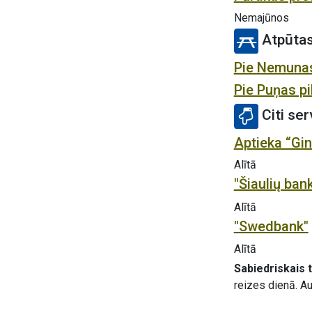
Nemajūnos
Atpūtas
Pie Nemuna
Pie Puņas pi
Citi ser
Aptieka “Gin
Alītā
"Šiaulių ban
Alītā
"Swedbank"
Alītā
Sabiedriskais 
reizes dienā. Au