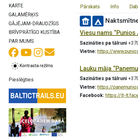
KARTE
Pārskats
Info
Dab
GALAMĒRĶIS
Naktsmītn
GĀJĒJAM-DRAUDZĪGS
Viesu nams “Punios A
BRĪVPRĀTĪGO KUSTĪBA
PAR MUMS
Sazināties pa tālruni
+37
Vietne:
https://www.puniosa
Kontrasta režīms
Lauku māja “Panemu
Sazināties pa tālruni
+37
Pieslēgties
Vietne:
https://panemunio
Facebook:
https://lt-lt.