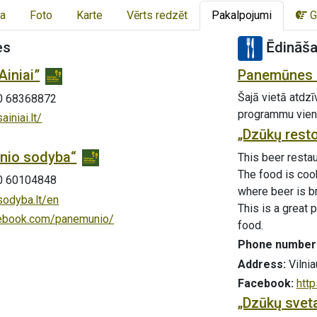
a
Foto
Karte
Vērts redzēt
Pakalpojumi
G
es
Ēdināš
iniai”
Panemūnes 
Šajā vietā atdzī
0 68368872
programmu vieno
iniai.lt/
„Dzūkų rest
nio sodyba“
This beer restau
The food is cook
0 60104848
where beer is br
sodyba.lt/en
This is a great 
facebook.com/panemunio/
food.
Phone number
Address:
Vilnia
Facebook:
htt
„Dzūkų svet