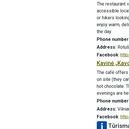
The restaurant i
accessible locat
or hikers lookin
enjoy warm, deli
the day.
Phone number
Address:
Rotuš
Facebook
:
htt
Kavinė „Kav
The café offers
on site (they c
hot chocolate. T
evenings are he
Phone number
Address:
Vilnia
Facebook
:
htt
Tūrisma