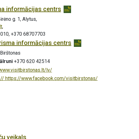
ma informācijas centrs
Girėno g. 1, Alytus,
t
,
52010, +370 68707703
risma informācijas centrs
 Birštonas
ālruni
+370 620 42514
www.visitbirstonas.lt/lv/
:// https://www.facebook.com/visitbirstonas/
ču veikals