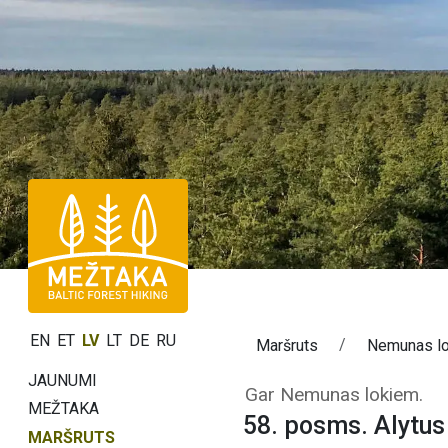
EN
ET
LV
LT
DE
RU
Maršruts
Nemunas lo
JAUNUMI
58. posms. Aly
Gar Nemunas lokiem.
MEŽTAKA
58. posms. Alytu
MARŠRUTS