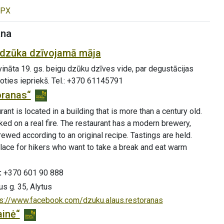
PX
ana
dzūka dzīvojamā māja
vināta 19. gs. beigu dzūku dzīves vide, par degustācijas
ties iepriekš. Tel.: +370 61145791
oranas“
rant is located in a building that is more than a century old.
ed on a real fire. The restaurant has a modern brewery,
ewed according to an original recipe. Tastings are held.
place for hikers who want to take a break and eat warm
:
+370 601 90 888
us g. 35, Alytus
ps://www.facebook.com/dzuku.alaus.restoranas
ainė“