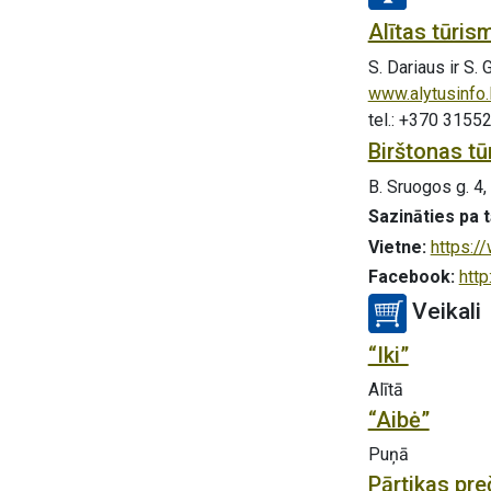
Alītas tūris
S. Dariaus ir S. 
www.alytusinfo.l
tel.: +370 315
Birštonas tū
B. Sruogos g. 4,
Sazināties pa t
Vietne:
https://
Facebook:
http
Veikali
“Iki”
Alītā
“Aibė”
Puņā
Pārtikas pre