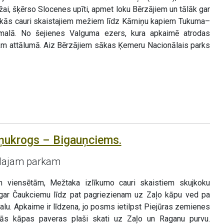
ai, šķērso Slocenes upīti, apmet loku Bērzājiem un tālāk gar
okās cauri skaistajiem mežiem līdz Kārniņu kapiem Tukuma–
alā. No šejienes Valguma ezers, kura apkaimē atrodas
5 km attālumā. Aiz Bērzājiem sākas Ķemeru Nacionālais parks
ņukrogs – Bigauņciems.
lajam parkam
m viensētām, Mežtaka izlīkumo cauri skaistiem skujkoku
ar Čaukciemu līdz pat pagriezienam uz Zaļo kāpu ved pa
u. Apkaime ir līdzena, jo posms ietilpst Piejūras zemienes
ās kāpas paveras plaši skati uz Zaļo un Raganu purvu.