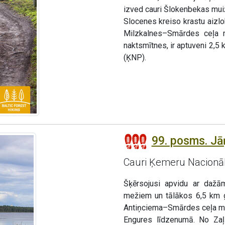
izved cauri Šlokenbekas muiž
Slocenes kreiso krastu aizl
Milzkalnes–Smārdes ceļa m
naktsmītnes, ir aptuveni 2,
(ĶNP).
99. posms. Jā
Cauri Ķemeru Nacionā
Šķērsojusi apvidu ar dažā
mežiem un tālākos 6,5 km g
Antiņciema–Smārdes ceļa mal
Engures līdzenumā. No Zaļ