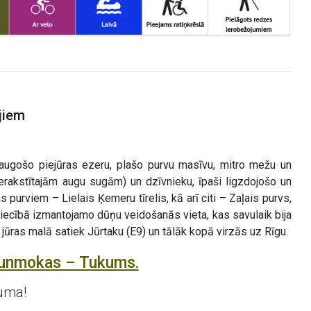
jiem
zaugošo piejūras ezeru, plašo purvu masīvu, mitro mežu un
rakstītajām augu sugām) un dzīvnieku, īpaši ligzdojošo un
s purviem – Lielais Ķemeru tīrelis, kā arī citi – Zaļais purvs,
niecībā izmantojamo dūņu veidošanās vieta, kas savulaik bija
ūras malā satiek Jūrtaku (E9) un tālāk kopā virzās uz Rīgu.
aunmokas – Tukums.
uma!