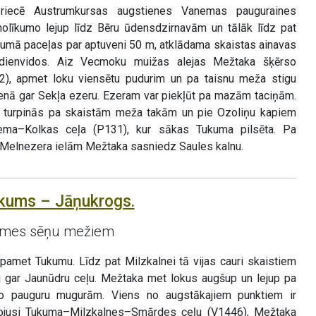
riecē Austrumkursas augstienes Vanemas pauguraines
nolīkumo lejup līdz Bēru ūdensdzirnavām un tālāk līdz pat
umā paceļas par aptuveni 50 m, atklādama skaistas ainavas
 dienvidos. Aiz Vecmoku muižas alejas Mežtaka šķērso
), apmet loku viensētu pudurim un pa taisnu meža stigu
enā gar Sekļa ezeru. Ezeram var piekļūt pa mazām taciņām.
s turpinās pa skaistām meža takām un pie Ozoliņu kapiem
ema–Kolkas ceļa (P131), kur sākas Tukuma pilsēta. Pa
Melnezera ielām Mežtaka sasniedz Saules kalnu.
kums – Jāņukrogs.
aimes sēņu mežiem
amet Tukumu. Līdz pat Milzkalnei tā vijas cauri skaistiem
gar Jaunūdru ceļu. Mežtaka met lokus augšup un lejup pa
o pauguru mugurām. Viens no augstākajiem punktiem ir
sojusi Tukuma–Milzkalnes–Smārdes ceļu (V1446), Mežtaka