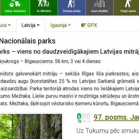
uva
Latvija
Igaunija
GPX
acionālais parks
rks – viens no daudzveidīgākajiem Latvijas mitrā
ņukrogs – Bigauņciems: 56 km, 3 vai 4 dienas
idots galvenokārt mitrāju – seklās Rīgas līča piekrastes, ai
 daudzu augu (konstatētas 25 % no Latvijas Sarkanā grāmatā ie
izsardzībai. Parka teritorijā atrodas viens no lielākajiem Latvija
īkumo Mežtaka. Lielie purvu masīvi ir nozīmīga sērūdeņu un ārst
ts. Mežtaka, šķērsojot vēsturisko Ķemeru kūrortu, Bigauņciemā j
97. posms. J
Uz Tukumu pēc smuk