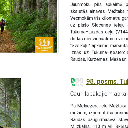
Jaunmoku pils apkaimē p
skaistās ainavas. Mežtaka 
Vecmokām trīs kilometru gar
uz plašo Slocenes ieleju
Tukuma–Lazdas ceļu (V1442
dodas dienvidaustrumu virzi
"Sveikuļu" apkaimē maršrut
iznāk uz Tukuma–Ķesterci
Raudas, Kurzemes, Meža un 
98. posms. Tu
Cauri labākajiem apk
Pa Melnezera ielu Mežtaka p
mežiem, izņemot īsu posmu 
Raudas paugurmasīva stāv
Milzkalns, 113 m vjl. Šķēr