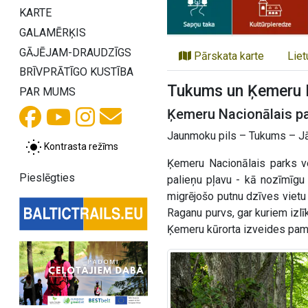
KARTE
GALAMĒRĶIS
GĀJĒJAM-DRAUDZĪGS
Pārskata karte
Liet
BRĪVPRĀTĪGO KUSTĪBA
Tukums un Ķemeru N
PAR MUMS
Ķemeru Nacionālais pa
Jaunmoku pils – Tukums – Jā
Kontrasta režīms
Ķemeru Nacionālais parks ve
Pieslēgties
palieņu pļavu - kā nozīmīgu
migrējošo putnu dzīves vietu a
Raganu purvs, gar kuriem izl
Ķemeru kūrorta izveides pama