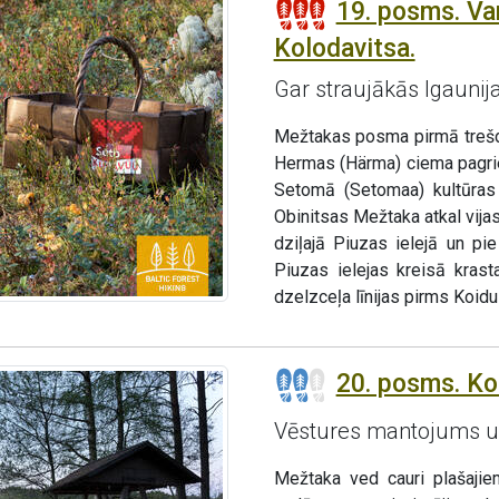
19. posms. Va
Kolodavitsa.
Gar straujākās Igaunij
Mežtakas posma pirmā trešda
Hermas (Härma) ciema pagrie
Setomā (Setomaa) kultūras c
Obinitsas Mežtaka atkal vijas
dziļajā Piuzas ielejā un p
Piuzas ielejas kreisā kras
dzelzceļa līnijas pirms Koidu
20. posms. Ko
Vēstures mantojums un
Mežtaka ved cauri plašaji