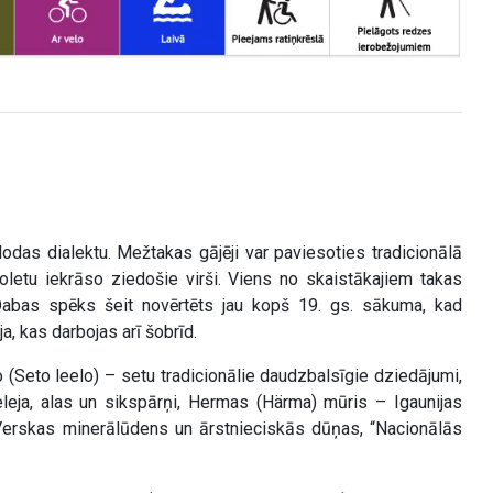
odas dialektu. Mežtakas gājēji var paviesoties tradicionālā
ioletu iekrāso ziedošie virši. Viens no skaistākajiem takas
bas spēks šeit novērtēts jau kopš 19. gs. sākuma, kad
a, kas darbojas arī šobrīd.
lēlo (Seto leelo) – setu tradicionālie daudzbalsīgie dziedājumi,
eja, alas un sikspārņi, Hermas (Härma) mūris – Igaunijas
erskas minerālūdens un ārstnieciskās dūņas, “Nacionālās