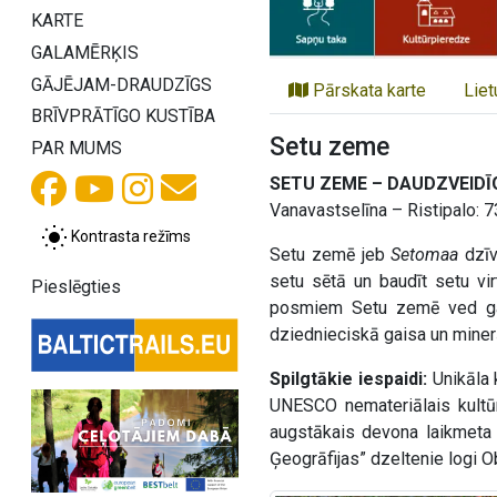
KARTE
GALAMĒRĶIS
GĀJĒJAM-DRAUDZĪGS
Pārskata karte
Liet
BRĪVPRĀTĪGO KUSTĪBA
Setu zeme
PAR MUMS
SETU ZEME – DAUDZVEID
Vanavastselīna – Ristipalo: 7
Kontrasta režīms
Setu zemē jeb
Setomaa
dzīv
setu sētā un baudīt setu vir
Pieslēgties
posmiem Setu zemē ved gar
dziednieciskā gaisa un minerā
Spilgtākie iespaidi:
Unikāla 
UNESCO nemateriālais kultūr
augstākais devona laikmeta
Ģeogrāfijas” dzeltenie logi 