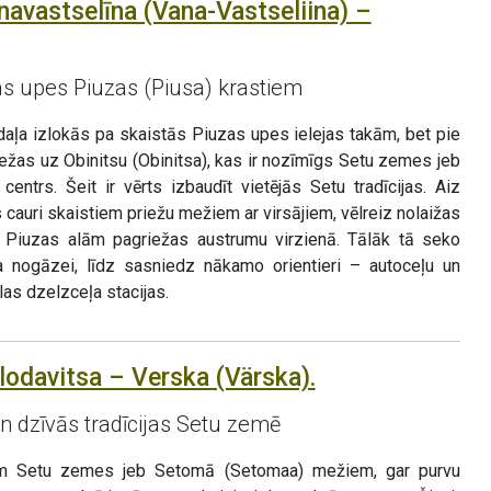
navastselīna (Vana-Vastseliina) –
as upes Piuzas (Piusa) krastiem
ļa izlokās pa skaistās Piuzas upes ielejas takām, bet pie
žas uz Obinitsu (Obinitsa), kas ir nozīmīgs Setu zemes jeb
entrs. Šeit ir vērts izbaudīt vietējās Setu tradīcijas. Aiz
 cauri skaistiem priežu mežiem ar virsājiem, vēlreiz nolaižas
ie Piuzas alām pagriežas austrumu virzienā. Tālāk tā seko
ta nogāzei, līdz sasniedz nākamo orientieri – autoceļu un
las dzelzceļa stacijas.
lodavitsa – Verska (Värska).
 dzīvās tradīcijas Setu zemē
em Setu zemes jeb Setomā (Setomaa) mežiem, gar purvu