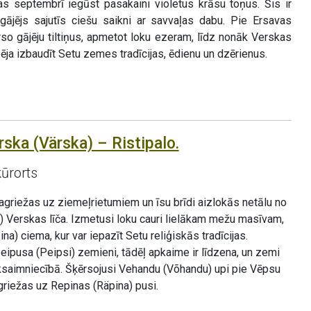
as septembrī iegūst pasakaini violetus krāsu toņus. Šis ir
gājējs sajutīs ciešu saikni ar savvaļas dabu. Pie Ersavas
so gājēju tiltiņus, apmetot loku ezeram, līdz nonāk Verskas
pēja izbaudīt Setu zemes tradīcijas, ēdienu un dzērienus.
ska (Värska) – Ristipalo.
kūrorts
griežas uz ziemeļrietumiem un īsu brīdi aizlokās netālu no
) Verskas līča. Izmetusi loku cauri lielākam mežu masīvam,
a) ciema, kur var iepazīt Setu reliģiskās tradīcijas.
ipusa (Peipsi) zemieni, tādēļ apkaime ir līdzena, un zemi
ksaimniecībā. Šķērsojusi Vehandu (Võhandu) upi pie Vēpsu
riežas uz Repinas (Räpina) pusi.