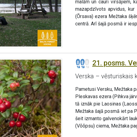
malām un cauri virsājiem, k
mazapdzīvots apvidus, kur 
(Õrsava) ezera Mežtaka šķēr
centrā. Arī šajā posmā ir ies
21. posms. Ver
Verska – vēsturiskais 
Pametusi Versku, Mežtaka pa
Pleskavas ezera (Pihkva järv
tā iznāk pie Laosinas (Laossin
Mežtaka šajā posmā iet pa Pe
šeit izmanto galvenokārt lau
(Võõpsu) ciema, Mežtaka pag