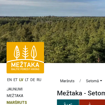
EN
ET
LV
LT
DE
RU
Maršruts
Setomā
JAUNUMI
Mežtaka - Seto
MEŽTAKA
MARŠRUTS