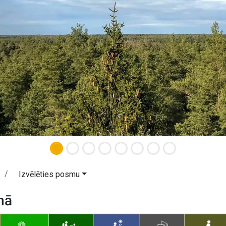
Izvēlēties posmu
mā