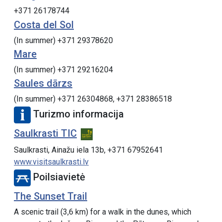
+371 26178744
Costa del Sol
(In summer) +371 29378620
Mare
(In summer) +371 29216204
Saules dārzs
(In summer) +371 26304868, +371 28386518
Turizmo informacija
Saulkrasti TIC
Saulkrasti, Ainažu iela 13b, +371 67952641
www.visitsaulkrasti.lv
Poilsiavietė
The Sunset Trail
A scenic trail (3,6 km) for a walk in the dunes, which