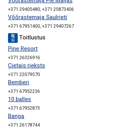
Võõrastemaja Pie Maijas
+371 29405480, +371 25873406
Võõrastemaja Saulrieti
+371 67951400, +371 29407267
Toitlustus
Pine Resort
+371 26326916
Cietais rieksts
+371 22079570
Bemberi
+371 67952236
10 balles
+371 67952873
Banga
+371 26178744