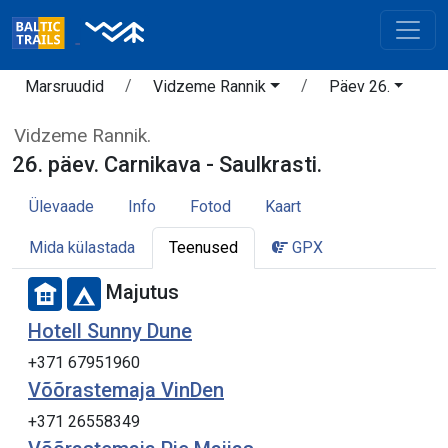
Marsruudid
Vidzeme Rannik
Päev 26.
Vidzeme Rannik.
26. päev. Carnikava - Saulkrasti.
Ülevaade
Info
Fotod
Kaart
Mida külastada
Teenused
GPX
Majutus
Hotell Sunny Dune
+371 67951960
Võõrastemaja VinDen
+371 26558349