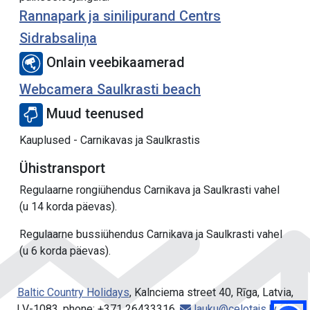
Rannapark ja sinilipurand Centrs
Sidrabsaliņa
Onlain veebikaamerad
Webcamera Saulkrasti beach
Muud teenused
Kauplused - Carnikavas ja Saulkrastis
Ühistransport
Regulaarne rongiühendus Carnikava ja Saulkrasti vahel
(u 14 korda päevas).
Regulaarne bussiühendus Carnikava ja Saulkrasti vahel
(u 6 korda päevas).
Baltic Country Holidays
, Kalnciema street 40, Rīga, Latvia,
LV-1083, phone: +371 26433316,
lauku@celotajs.lv
,