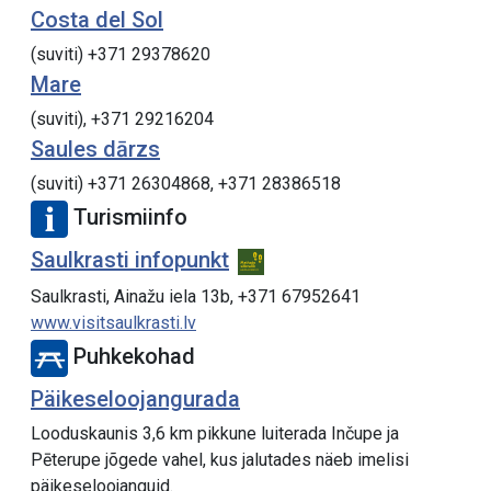
Costa del Sol
(suviti) +371 29378620
Mare
(suviti), +371 29216204
Saules dārzs
(suviti) +371 26304868, +371 28386518
Turismiinfo
Saulkrasti infopunkt
Saulkrasti, Ainažu iela 13b, +371 67952641
www.visitsaulkrasti.lv
Puhkekohad
Päikeseloojangurada
Looduskaunis 3,6 km pikkune luiterada Inčupe ja
Pēterupe jõgede vahel, kus jalutades näeb imelisi
päikeseloojanguid.