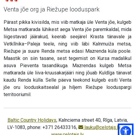
Venta jõe org ja Riežupe looduspark
Pärast pikka kivisilda, mis viib matkaja üle Venta jõe, kulgeb
Metsa matkarada lühikest aega Venta jõe paremkaldal, mida
liigestavad jäärakud, keerab seejärel Krasta tänavale ja
Vetklīnika–Paleja teele, ning viib läbi Kalnmuiža metsa,
Riežupe ja suure Renda metsa edasi Mazrenda küla poole.
Maastik on siin tasane, sest tegemist on Kursa madalikul
asuva Pieventa tasandikuga. Mazrendas kulgeb Metsa
matkarada üle liiva-kruusakarjääri ning jõuab Kuldīga tänavat
kaudu Renda külla. Selle päeva teekond kulgeb esiti Venta
jõe oru looduskaitsealal ja hiljem Riežupe looduspargi
territooriumil.
Baltic Country Holidays
, Kalnciema street 40, Rīga, Latvia,
LV-1083, phone: +371 26433316,
lauku@celotajs.lv
,
www.celotajs.lv