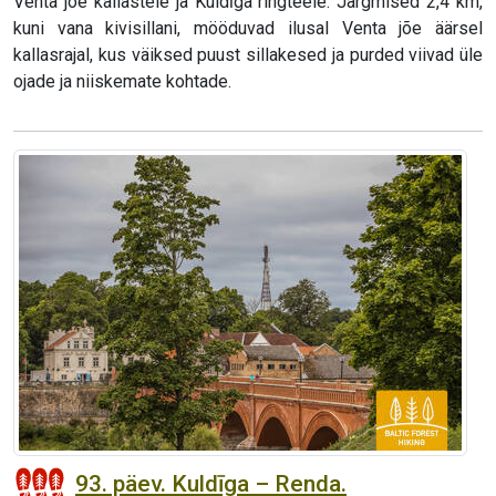
Venta jõe kallastele ja Kuldīga ringteele. Järgmised 2,4 km,
kuni vana kivisillani, mööduvad ilusal Venta jõe äärsel
kallasrajal, kus väiksed puust sillakesed ja purded viivad üle
ojade ja niiskemate kohtade.
93. päev. Kuldīga – Renda.