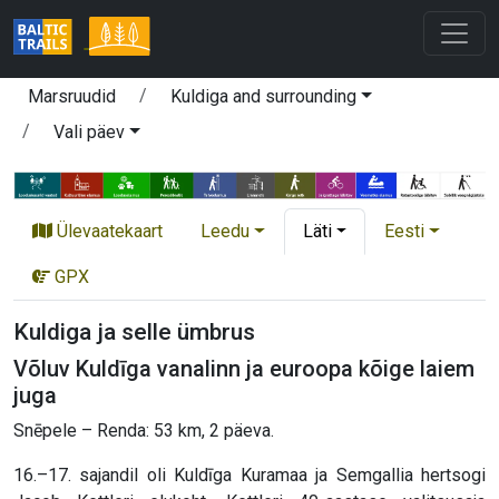
Marsruudid
Kuldiga and surrounding
Vali päev
Ülevaatekaart
Leedu
Läti
Eesti
GPX
Kuldiga ja selle ümbrus
Võluv Kuldīga vanalinn ja euroopa kõige laiem
juga
Snēpele – Renda: 53 km, 2 päeva.
16.–17. sajandil oli Kuldīga Kuramaa ja Semgallia hertsogi