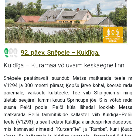
92. päev. Snēpele – Kuldīga.
Kuldīga – Kuramaa võluvaim keskaegne linn
Snēpele peatänavalt suundub Metsa matkarada teele nr
V1294 ja 300 meetri pärast, Ķepšu järve kohal, keerab rada
paremale, väiksele külateele. Tee viib Slipiņciemsi ning
ületab seejärel tammi kaudu Sprincupe jõe. Siis võtab rada
suuna Pelči poole. Pelči küla lähedal lookleb Metsa
matkarada Pelči tammitiikide kallastel, viib Kuldīga–Pelči
teele (V1293) ja sealt edasi Kuldīga aianduspiirkondadesse,
mis kannavad nimesid “Kurzemīte” ja “Rumba”, kuni jõuab