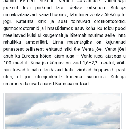
Jacob Kettleri elukoht. Kettleri 40-aastase valitsusaja
jooksul tegi piirkond läbi tõelise õitsengu. Kuldīga
munakivitänavad, vanad hooned, läbi linna voolav Alekšupīte
jõgi, Katariina kirik ja seal toimuvad orelikontserdid,
gurmeerestoranid ja linnasüdames asuv kohaliku toidu poed
meelitavad külalisi kaugemalt ja lähemalt nautima selle linna
rahulikku atmosfääri. Linna maamärgiks on kujunenud
punastest tellistest ehitatud sild üle Venta jõe. Venta jõel
asub ka Euroopa kõige laiem juga – Venta juga laiusega u
100 meetrit. Kuna joa kõrgus on vaid 1,6–2,2 meetrit, võib
siin kevaditi näha lendavaid kalu: vimbad hüppavad joast
üles, et jõe ülemjooksule kudema suunduda. Kuldīga
ümbruses laiuvad suured Kuramaa metsad.