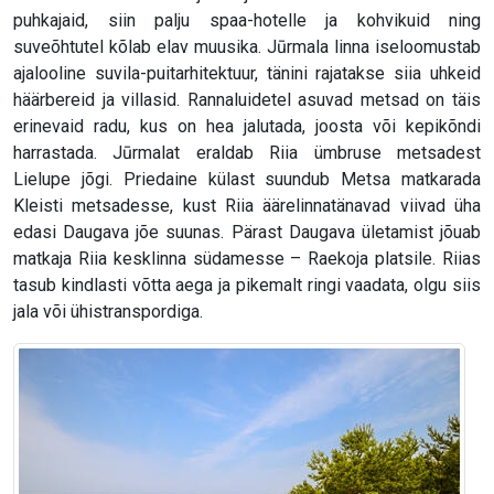
puhkajaid, siin palju spaa-hotelle ja kohvikuid ning
suveõhtutel kõlab elav muusika. Jūrmala linna iseloomustab
ajalooline suvila-puitarhitektuur, tänini rajatakse siia uhkeid
häärbereid ja villasid. Rannaluidetel asuvad metsad on täis
erinevaid radu, kus on hea jalutada, joosta või kepikõndi
harrastada. Jūrmalat eraldab Riia ümbruse metsadest
Lielupe jõgi. Priedaine külast suundub Metsa matkarada
Kleisti metsadesse, kust Riia äärelinnatänavad viivad üha
edasi Daugava jõe suunas. Pärast Daugava ületamist jõuab
matkaja Riia kesklinna südamesse – Raekoja platsile. Riias
tasub kindlasti võtta aega ja pikemalt ringi vaadata, olgu siis
jala või ühistranspordiga.