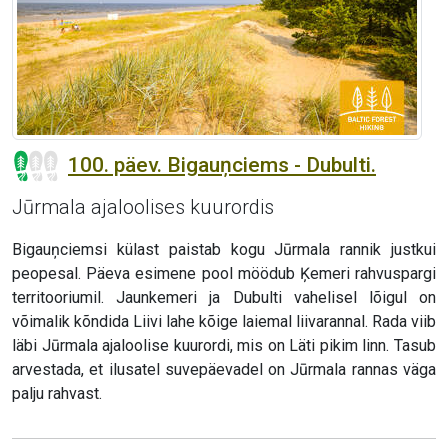
100. päev. Bigauņciems - Dubulti.
Jūrmala ajaloolises kuurordis
Bigauņciemsi külast paistab kogu Jūrmala rannik justkui
peopesal. Päeva esimene pool möödub Ķemeri rahvuspargi
territooriumil. Jaunkemeri ja Dubulti vahelisel lõigul on
võimalik kõndida Liivi lahe kõige laiemal liivarannal. Rada viib
läbi Jūrmala ajaloolise kuurordi, mis on Läti pikim linn. Tasub
arvestada, et ilusatel suvepäevadel on Jūrmala rannas väga
palju rahvast.