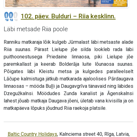
102. päev. Bulduri – Riia kesklinn.
Läbi metsade Riia poole
Ranniku matkaraja lõik kulgeb Jūrmalast läbi metsaste alade
Riia suunas. Pärast Lielupe jõe silda lookleb rada läbi
puithoonestusega Priedaine linnaosa, piki Lielupe jõe
paremkallast ja keerab Bolderāja luite lõunaosa suunas.
Põigates läbi Kleistu metsa ja kulgedes paralleelselt
Lāčupe kalmistuga jätkub matkarada ajaloolises Pārdaugava
linnaosas – mööda Buļļi ja Daugavgrīva tänavaid ning läbides
Dzegužkalnsi. Möödudes Zunda kanalist ja Āgenskalnsi
lahest jõuab matkaja Daugava jõeni, ületab vana kivisilla ja on
matkapäeva lõpuks jõudnud Riia raekoja platsile.
Baltic Country Holidays
, Kalnciema street 40, Rīga, Latvia,