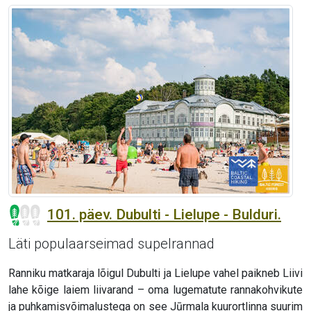
101. päev. Dubulti - Lielupe - Bulduri.
Läti populaarseimad supelrannad
Ranniku matkaraja lõigul Dubulti ja Lielupe vahel paikneb Liivi
lahe kõige laiem liivarand – oma lugematute rannakohvikute
ja puhkamisvõimalustega on see Jūrmala kuurortlinna suurim