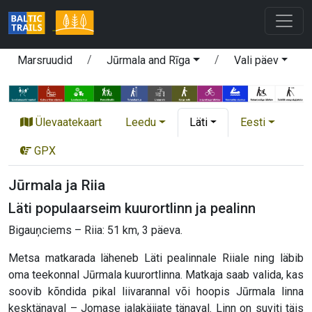
Marsruudid
Jūrmala and Rīga
Vali päev
Ülevaatekaart
Leedu
Läti
Eesti
GPX
Jūrmala ja Riia
Läti populaarseim kuurortlinn ja pealinn
Bigauņciems – Riia: 51 km, 3 päeva.
Metsa matkarada läheneb Läti pealinnale Riiale ning läbib
oma teekonnal Jūrmala kuurortlinna. Matkaja saab valida, kas
soovib kõndida pikal liivarannal või hoopis Jūrmala linna
kesktänaval – Jomase jalakäijate tänaval. Linn on suviti täis