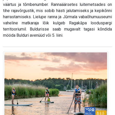
väärtus ja tõmbenumber. Rannaäärsetes luitemetsades on
tihe rajavõrgustik, mis sobib hästi jalutamiseks ja kepikõnni
harrastamiseks. Lielupe ranna ja Jūrmala vabaõhumuuseumi
vaheline matkaraja lõik kulgeb Ragakāpa looduspargi
territooriumil. Buldurisse saab mugavalt tagasi kõndida
mööda Bulduri avenüüd või 5. liini.