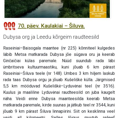
70. päev. Kaulakiai – Šiluva.
Dubysa org ja Leedu kõrgeim raudteesild
Raseiniai–Baisogala maantee (nr 225) kõnniteel kulgedes
läbib Metsa matkarada Dubysa jõe sügava oru ja keerab
Ginčaičiai külas paremale. Nüüd suundub rada läbi
ümbritseva kultuurmaastiku, kuni jõuab 6 km pärast
Raseiniai–Šiluva teele (nr 148). Umbes 3 km hiljem laskub
rada taas Dubysa orgu ja jõuab Kušeliškė külla. Järgmised
5,5 km mööduvad Kušeliškė–Lyduvėnai teel (nr 3516).
Kuulus ja maaliline Lyduvėnai raudteesild on juba kaugelt
näha. Veidi enne Dubysa maanteesilda keerab Metsa
matkarada paremale, kirde suunas ja jätkub teel nr 3544, kuni
jõuab 9 km pärast Šiluva linnapiirini. Siit on kesklinna veel
veidi all kilomeetri. Selles lõigus muutub reljeef