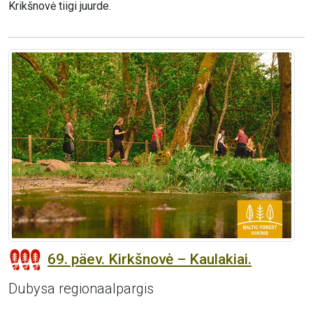
Krikšnovė tiigi juurde.
69. päev. Kirkšnovė – Kaulakiai.
Dubysa regionaalpargis