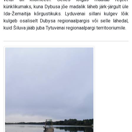
künklikumaks, kuna Dybusa jõe madalik läheb järk-järgult üle
Ida-Žemaitija kõrgustikuks. Lyduvėnai sillani kulgev lõik
kulgeb osaliselt Dubysa regionaalpargis või selle lähedal,
kuid Šiluva jääb juba Tytuvėnai regionaalpargi territooriumile.