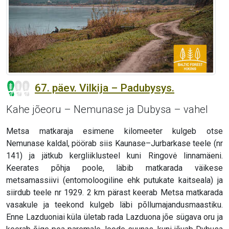
67. päev. Vilkija – Padubysys.
Kahe jõeoru – Nemunase ja Dubysa – vahel
Metsa matkaraja esimene kilomeeter kulgeb otse
Nemunase kaldal, pöörab siis Kaunase–Jurbarkase teele (nr
141) ja jätkub kergliiklusteel kuni Ringovė linnamäeni.
Keerates põhja poole, läbib matkarada väikese
metsamassiivi (entomoloogiline ehk putukate kaitseala) ja
siirdub teele nr 1929. 2 km pärast keerab Metsa matkarada
vasakule ja teekond kulgeb läbi põllumajandusmaastiku.
Enne Lazduoniai küla ületab rada Lazduona jõe sügava oru ja