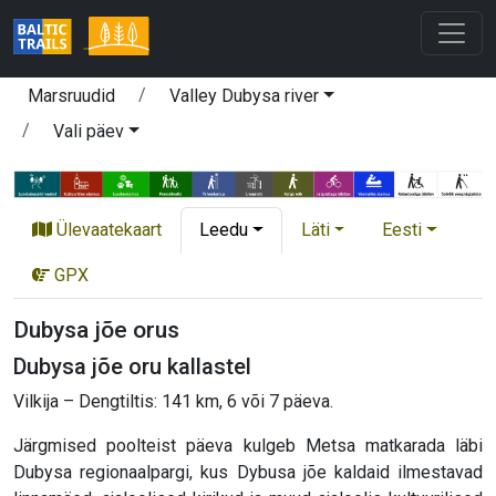
Marsruudid
Valley Dubysa river
Vali päev
Ülevaatekaart
Leedu
Läti
Eesti
GPX
Dubysa jõe orus
Dubysa jõe oru kallastel
Vilkija – Dengtiltis: 141 km, 6 või 7 päeva.
Järgmised poolteist päeva kulgeb Metsa matkarada läbi
Dubysa regionaalpargi, kus Dybusa jõe kaldaid ilmestavad