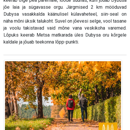
keerab õige pea paremale, loode suunas, kuni jõuab Dybusa
jõe laia ja sügavasse orgu. Järgmised 2 km mööduvad
Dubysa vasakkalda käänulisel külavaheteel, siin-seal on
näha mõni üksik talukoht. Suvel on jõevesi selge, vool tasane
ja voolu takistavad vaid mõne vana veskikoha varemed.
Lõpuks keerab Metsa matkarada üles Dubysa oru kõrgele
kaldale ja jõuab teekonna lõpp-punkti.