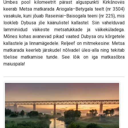
Umbes pool kilomeetrit pärast alguspunkti Kirkšnovės
keerab Metsa matkarada Ariogala–Betygala teelt (nr 3504)
vasakule, kuni jõuab Raseiniai–Baisogala teeni (nr 225), mis
lookleb Dybusa jõe käänulistel kallastel. Siin vahelduvad
lamminiidud väikeste metsatukkade ja väikeküladega.
Mõnes kohas avanevad pikad vaated Dubysa oru kõrgetele
kallastele ja linnamägedele. Reljeef on mitmekesine: Metsa
matkarada keerleb järskudel nõlvadel üles-alla ning tekitab
tõelise matkamise tunde. See lõik on iga matkasõbra
maiuspala!