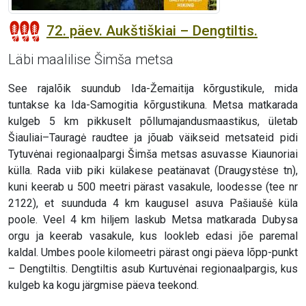
72. päev. Aukštiškiai – Dengtiltis.
Läbi maalilise Šimša metsa
See rajalõik suundub Ida-Žemaitija kõrgustikule, mida
tuntakse ka Ida-Samogitia kõrgustikuna. Metsa matkarada
kulgeb 5 km pikkuselt põllumajandusmaastikus, ületab
Šiauliai–Tauragė raudtee ja jõuab väikseid metsateid pidi
Tytuvėnai regionaalpargi Šimša metsas asuvasse Kiaunoriai
külla. Rada viib piki külakese peatänavat (Draugystėse tn),
kuni keerab u 500 meetri pärast vasakule, loodesse (tee nr
2122), et suunduda 4 km kaugusel asuva Pašiaušė küla
poole. Veel 4 km hiljem laskub Metsa matkarada Dubysa
orgu ja keerab vasakule, kus lookleb edasi jõe paremal
kaldal. Umbes poole kilomeetri pärast ongi päeva lõpp-punkt
– Dengtiltis. Dengtiltis asub Kurtuvėnai regionaalpargis, kus
kulgeb ka kogu järgmise päeva teekond.