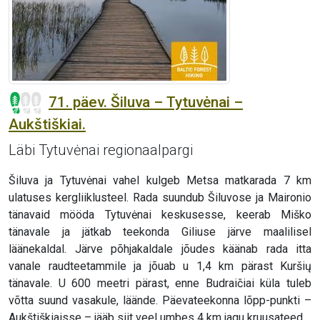
71. päev. Šiluva – Tytuvėnai –
Aukštiškiai.
Läbi Tytuvėnai regionaalpargi
Šiluva ja Tytuvėnai vahel kulgeb Metsa matkarada 7 km
ulatuses kergliiklusteel. Rada suundub Šiluvose ja Maironio
tänavaid mööda Tytuvėnai keskusesse, keerab Miško
tänavale ja jätkab teekonda Giliuse järve maalilisel
läänekaldal. Järve põhjakaldale jõudes käänab rada itta
vanale raudteetammile ja jõuab u 1,4 km pärast Kuršių
tänavale. U 600 meetri pärast, enne Budraičiai küla tuleb
võtta suund vasakule, läände. Päevateekonna lõpp-punkti –
Aukštiškiaisse – jääb siit veel umbes 4 km jagu kruusateed.