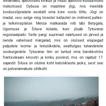
linnamäed, ajaloolised kirikud ja muud ajaloolis-kultuurilised
mälestised. Dybusa on maaliline jõgi, mis meeldib
loodussõpradele eeskätt oma kiire voolu tõttu. Jõgi on
madal, vesi selge ning liivastel kallastel on mitmeid puhke-
ja telkimisplatse. Metsa matkarada viib läbi Betygala,
Ugioniuse ja Šiluva külade, kuni jõuab Tytuvėnai
regionaalparki. Selle pargi suurimad väärtused on järved ja
nende vahelised märgalad, mis on olulised elupaigad
paljudele looma- ja linnuliikidele, sealhulgas tuhandetele
sookurgedele. Tytuvėnai linn on tuntud oma barokkstiilis
frantsiskaani kloostri ja kiriku poolest, mis on rajatud 17.
sajandil. Šiluva on oluline koht katoliiklaste jaoks, sest see
on palverännakute sihtkoht.