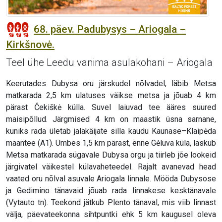
68. päev. Padubysys – Ariogala –
Kirkšnovė.
Teel ühe Leedu vanima asulakohani – Ariogala
Keerutades Dubysa oru järskudel nõlvadel, läbib Metsa
matkarada 2,5 km ulatuses väikse metsa ja jõuab 4 km
pärast Čekiškė külla. Suvel laiuvad tee ääres suured
maisipõllud. Järgmised 4 km on maastik üsna sarnane,
kuniks rada ületab jalakäijate silla kaudu Kaunase–Klaipėda
maantee (A1). Umbes 1,5 km pärast, enne Gėluva küla, laskub
Metsa matkarada sügavale Dubysa orgu ja tiirleb jõe lookeid
järgivatel väikestel külavaheteedel. Rajalt avanevad head
vaated oru nõlval asuvale Ariogala linnale. Mööda Dubysose
ja Gedimino tänavaid jõuab rada linnakese kesktänavale
(Vytauto tn). Teekond jätkub Plento tänaval, mis viib linnast
välja, päevateekonna sihtpuntki ehk 5 km kaugusel oleva