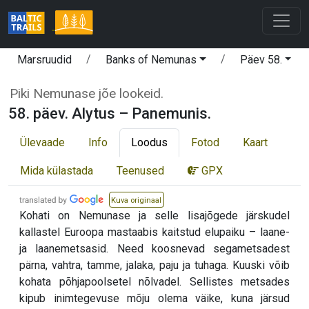
Marsruudid
Banks of Nemunas
Päev 58.
Piki Nemunase jõe lookeid.
58. päev. Alytus – Panemunis.
Ülevaade
Info
Loodus
Fotod
Kaart
Mida külastada
Teenused
GPX
Kuva originaal
Kohati on Nemunase ja selle lisajõgede järskudel
kallastel Euroopa mastaabis kaitstud elupaiku – laane-
ja laanemetsasid. Need koosnevad segametsadest
pärna, vahtra, tamme, jalaka, paju ja tuhaga. Kuuski võib
kohata põhjapoolsetel nõlvadel. Sellistes metsades
kipub inimtegevuse mõju olema väike, kuna järsud