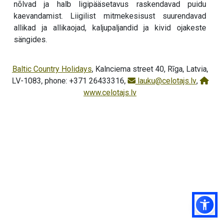
nõlvad ja halb ligipääsetavus raskendavad puidu
kaevandamist. Liigilist mitmekesisust suurendavad
allikad ja allikaojad, kaljupaljandid ja kivid ojakeste
sängides.
Baltic Country Holidays
, Kalnciema street 40, Rīga, Latvia,
LV-1083, phone: +371 26433316,
lauku@celotajs.lv
,
www.celotajs.lv