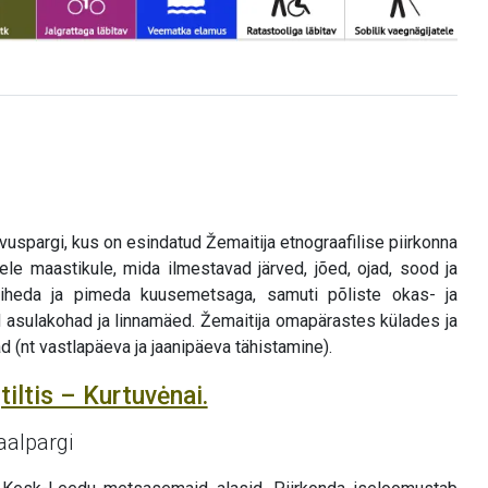
hvuspargi, kus on esindatud Žemaitija etnograafilise piirkonna
le maastikule, mida ilmestavad järved, jõed, ojad, sood ja
 tiheda ja pimeda kuusemetsaga, samuti põliste okas- ja
d asulakohad ja linnamäed. Žemaitija omapärastes külades ja
 (nt vastlapäeva ja jaanipäeva tähistamine).
tiltis – Kurtuvėnai.
aalpargi