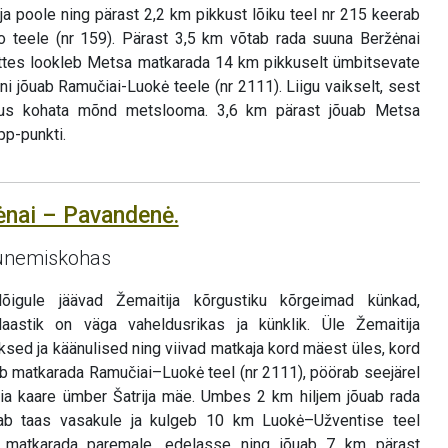
a poole ning pärast 2,2 km pikkust lõiku teel nr 215 keerab
o teele (nr 159). Pärast 3,5 km võtab rada suuna Beržėnai
 jättes lookleb Metsa matkarada 14 km pikkuselt ümbitsevate
i jõuab Ramučiai-Luokė teele (nr 2111). Liigu vaikselt, sest
sus kohata mõnd metslooma. 3,6 km pärast jõuab Metsa
p-punkti.
lėnai – Pavandenė.
gunemiskohas
õigule jäävad Žemaitija kõrgustiku kõrgeimad künkad,
aastik on väga vaheldusrikas ja künklik. Üle Žemaitija
iksed ja käänulised ning viivad matkaja kord mäest üles, kord
eb matkarada Ramučiai–Luokė teel (nr 2111), pöörab seejärel
aia kaare ümber Šatrija mäe. Umbes 2 km hiljem jõuab rada
rab taas vasakule ja kulgeb 10 km Luokė–Užventise teel
 matkarada paremale, edelasse ning jõuab 7 km pärast