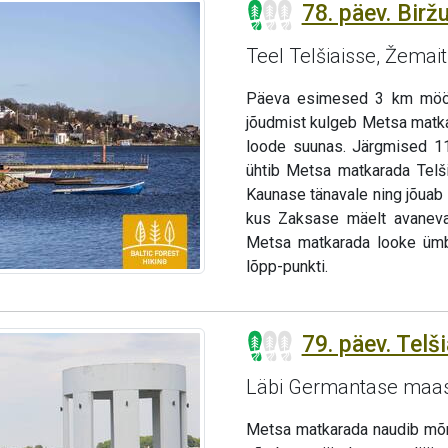
78. päev. Biržu
Teel Telšiaisse, Žemait
Päeva esimesed 3 km möödu
jõudmist kulgeb Metsa matka
loode suunas. Järgmised 11
ühtib Metsa matkarada Telši
Kaunase tänavale ning jõuab 
kus Zaksase mäelt avaneva
Metsa matkarada looke ümbe
lõpp-punkti.
79. päev. Telš
Läbi Germantase maast
Metsa matkarada naudib mõn