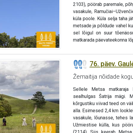
2103), pöörab paremale, põhj
vasakule, Ramučiai–Užvenči
küla poole. Küla selja taha
metsade ja põldude vahel kun
sel lõigul on suur tõenäo
matkarada päevateekonna lõp
76. päev. Gau
Žemaitija nõidade ko
Sellele Metsa matkaraja l
sealhulgas Šatrija mägi. M
kõrgustiku viivad teed on vä
alla. Esimesed 2,4 km lookl
vasakule, lõunasse, tehes l
Užmiestise külla, kus pöö
(2114). Siis keerab Metsa