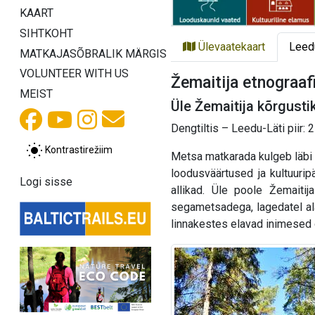
KAART
SIHTKOHT
Ülevaatekaart
Leed
MATKAJASÕBRALIK MÄRGIS
VOLUNTEER WITH US
Žemaitija etnograafi
MEIST
Üle Žemaitija kõrgusti
Dengtiltis – Leedu-Läti piir:
Kontrastirežiim
Metsa matkarada kulgeb läbi K
loodusväärtused ja kultuurip
Logi sisse
allikad. Üle poole Žemaiti
segametsadega, lagedatel ala
linnakestes elavad inimesed o