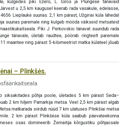
de, kulgedes piki Ežero, L. Giros ja Plungėse tänavaid
. Järvest u 2,5 km kaugusel keerab rada vasakule, edelasse,
656 Lieplaukė suunas. 2,1 km pärast, Užgiriai küla lähedal
ja suunas paremale ning kulgeb mööda väikseid metsateid
 maastikukaitseala. Piki J. Perkovskio tänavat suundub rada
lungė tänavale, ületab raudtee, pöörab ringteelt paremale
A11 maantee ning pärast 5-kilomeetrist matka külateel jõuab
ėnai – Plinkšės.
osfäärikaitseala
eb siksakitades põhja poole, ületades 5 km pärast Seda–
 jõuab 2 km hiljem Pamarkija metsa. Veel 2,5 km pärast algab
etsa matkarada siirdub nüüd 7 km ulatuses Plinkšiai metsa
oriumile. 2 km pärast Plinkšėse küla saabub päevateekonna
imeses osas domineerib Žemaitija kõrgustiku põhjaosale