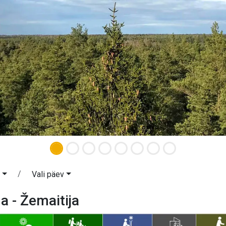
a
Vali päev
 - Žemaitija