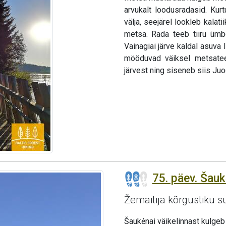
arvukalt loodusradasid. Kur
välja, seejärel lookleb kalat
metsa. Rada teeb tiiru ümb
Vainagiai järve kaldal asuv
mööduvad väiksel metsatee
järvest ning siseneb siis Ju
75. päev. Šauk
Žemaitija kõrgustiku 
Šaukėnai väikelinnast kulge