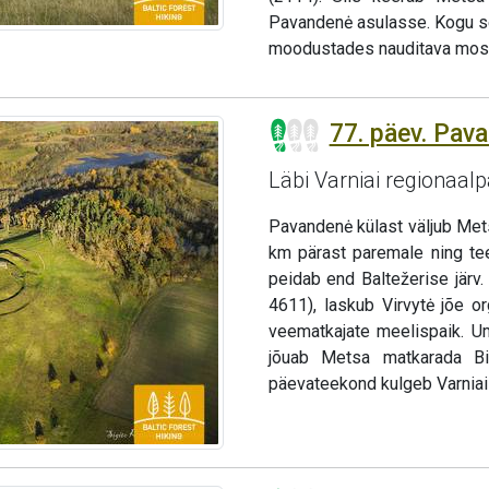
Pavandenė asulasse. Kogu s
moodustades nauditava mosa
77. päev. Pav
Läbi Varniai regionaalp
Pavandenė külast väljub Me
km pärast paremale ning te
peidab end Baltežerise järv
4611), laskub Virvytė jõe or
veematkajate meelispaik. Um
jõuab Metsa matkarada Bir
päevateekond kulgeb Varniai 