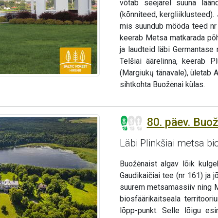
võtab seejärel suuna lään
(kõnniteed, kergliiklusteed)
mis suundub mööda teed nr 4
keerab Metsa matkarada põh
ja laudteid läbi Germantase
Telšiai äärelinna, keerab P
(Margiukų tänavale), ületab 
sihtkohta Buožėnai külas.
80. päev. Buož
Läbi Plinkšiai metsa bi
Buožėnaist algav lõik kulg
Gaudikaičiai tee (nr 161) ja
suurem metsamassiiv ning M
biosfäärikaitseala territo
lõpp-punkt. Selle lõigu es