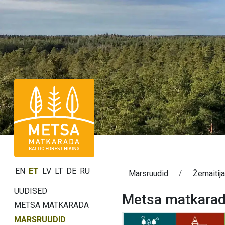
EN
ET
LV
LT
DE
RU
Marsruudid
Žemaitij
UUDISED
Metsa matkarada
METSA MATKARADA
MARSRUUDID