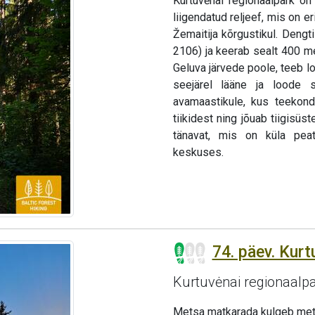
Kurtuvėnai regionaalpark o
liigendatud reljeef, mis on 
Žemaitija kõrgustikul. Dengt
2106) ja keerab sealt 400 me
Geluva järvede poole, teeb 
seejärel lääne ja loode 
avamaastikule, kus teekon
tiikidest ning jõuab tiigisüs
tänavat, mis on küla peat
keskuses.
74. päev. Kurt
Kurtuvėnai regionaalp
Metsa matkarada kulgeb metsa