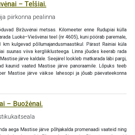
vėnai – Telšiai.
ija piirkonna pealinna
vad Biržuvėnai metsas. Kilomeeter enne Rudupiai külla
rada Luokė–Viešvėnai teel (nr 4605), kuni pöörab paremale,
 km kulgevad põllumajandusmaastikul. Pärast Rainiai küla
ai suunas viiva kergliiklusteega. Linna jõudes keerab rada
Mastise järve kaldale. Seejärel lookleb matkarada läbi pargi,
d kaunid vaated Mastise järve panoraamile. Lõpuks teeb
r Mastise järve väikse lahesopi ja jõuab päevateekonna
iai – Buožėnai.
ikukaitseala
da aega Mastise järve põhjakalda promenaadi vaateid ning