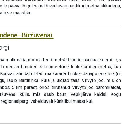
elle päeva lõigul vahelduvad avamaastikud metsatukkadega,
iikse maastiku.
andenė–Biržuvėnai.
argi
tsa matkarada mööda teed nr 4609 loode suunas, keerab 7,5
eb seejärel umbes 4-kilomeetrise looke ümber metsa, kus
. Kuršiai lähedal ületab matkarada Luokė–Janapolėse tee (nr
gu, läbib Baltininkai küla ja ületab taas Virvytė jõe, mis on
bes 5 km pärast, olles tiirutanud Virvytė jõe paremkaldal,
žuvėnai külla, mis asub kauni veskijärve kaldal. Kogu
regionaalpargi vahelduvalt künklikul maastikul.