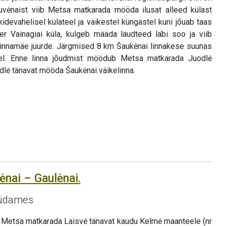
tuvėnaist viib Metsa matkarada mööda ilusat alleed külast
iikidevahelisel külateel ja väikestel küngastel kuni jõuab taas
er Vainagiai küla, kulgeb määda laudteed läbi soo ja viib
a linnamäe juurde. Järgmised 8 km Šaukėnai linnakese suunas
l. Enne linna jõudmist möödub Metsa matkarada Juodlė
odlė tänavat mööda Šaukėnai väikelinna.
ėnai – Gaulėnai.
südames
b Metsa matkarada Laisvė tänavat kaudu Kelmė maanteele (nr