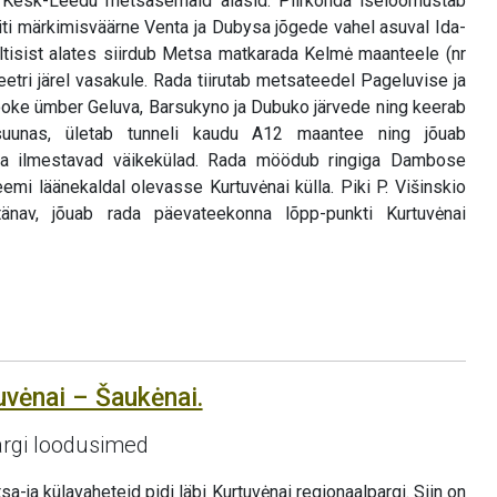
n Kesk-Leedu metsasemaid alasid. Piirkonda iseloomustab
eriti märkimisväärne Venta ja Dubysa jõgede vahel asuval Ida-
iltisist alates siirdub Metsa matkarada Kelmė maanteele (nr
etri järel vasakule. Rada tiirutab metsateedel Pageluvise ja
looke ümber Geluva, Barsukyno ja Dubuko järvede ning keerab
suunas, ületab tunneli kaudu A12 maantee ning jõuab
da ilmestavad väikekülad. Rada möödub ringiga Dambose
teemi läänekaldal olevasse Kurtuvėnai külla. Piki P. Višinskio
änav, jõuab rada päevateekonna lõpp-punkti Kurtuvėnai
uvėnai – Šaukėnai.
argi loodusimed
-ja külavaheteid pidi läbi Kurtuvėnai regionaalpargi. Siin on