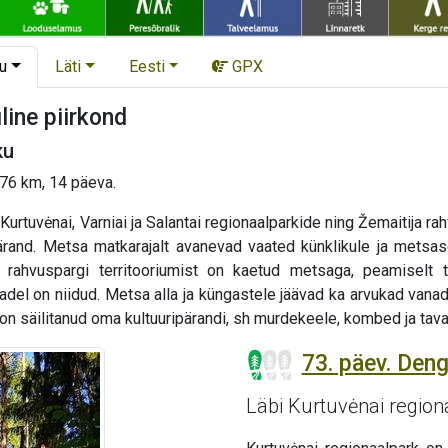
u
Läti
Eesti
GPX
line piirkond
ku
 276 km, 14 päeva.
urtuvėnai, Varniai ja Salantai regionaalparkide ning Žemaitija ra
ärand. Metsa matkarajalt avanevad vaated künklikule ja metsase
ja rahvuspargi territooriumist on kaetud metsaga, peamiselt
del on niidud. Metsa alla ja küngastele jäävad ka arvukad vana
n säilitanud oma kultuuripärandi, sh murdekeele, kombed ja tavad
73. päev. Deng
Läbi Kurtuvėnai region