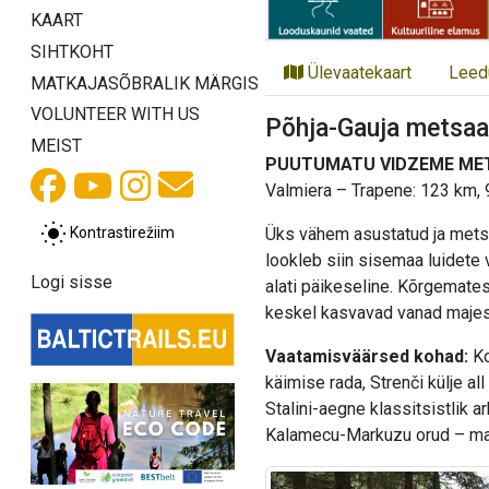
KAART
SIHTKOHT
Ülevaatekaart
Leed
MATKAJASÕBRALIK MÄRGIS
VOLUNTEER WITH US
Põhja-Gauja metsaa
MEIST
PUUTUMATU VIDZEME ME
Valmiera – Trapene: 123 km, 
Kontrastirežiim
Üks vähem asustatud ja metsas
lookleb siin sisemaa luidete
Logi sisse
alati päikeseline. Kõrgemates
keskel kasvavad vanad majes
Vaatamisväärsed kohad:
Ko
käimise rada, Strenči külje al
Stalini-aegne klassitsistlik a
Kalamecu-Markuzu orud – maa