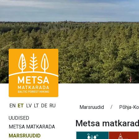
EN
ET
LV
LT
DE
RU
Marsruudid
Põhja-Ko
UUDISED
Metsa matkarada
METSA MATKARADA
MARSRUUDID