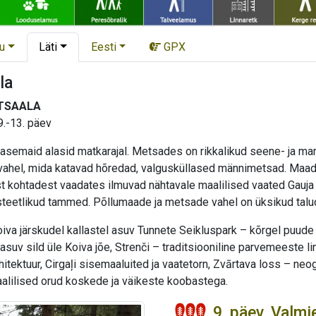
u
Läti
Eesti
GPX
la
TSAALA
9.-13. päev
emaid alasid matkarajal. Metsades on rikkalikud seene- ja marjak
 vahel, mida katavad hõredad, valgusküllased männimetsad. Maad 
t kohtadest vaadates ilmuvad nähtavale maalilised vaated Gauja 
teetlikud tammed. Põllumaade ja metsade vahel on üksikud talu
iva järskudel kallastel asuv Tunnete Seikluspark – kõrgel puude 
l asuv sild üle Koiva jõe, Strenči – traditsiooniline parvemeeste l
rhitektuur, Cirgaļi sisemaaluited ja vaatetorn, Zvārtava loss – neog
lilised orud koskede ja väikeste koobastega.
9. päev. Valmi