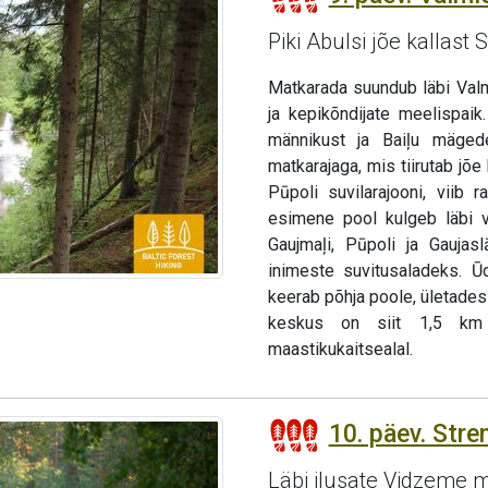
Piki Abulsi jõe kallast
Matkarada suundub läbi Valm
ja kepikõndijate meelispaik
männikust ja Baiļu mäged
matkarajaga, mis tiirutab jõe 
Pūpoli suvilarajooni, viib 
esimene pool kulgeb läbi väi
Gaujmaļi, Pūpoli ja Gaujas
inimeste suvitusaladeks. Ū
keerab põhja poole, ületades
keskus on siit 1,5 km 
maastikukaitsealal.
10. päev. Stren
Läbi ilusate Vidzeme 