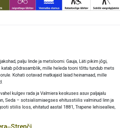
ohad, palju linde ja metsloomi. Gauja, Läti pikim jõgi,
katab põdrasamblik, mille heleda tooni tõttu tundub mets
orule. Kohati ootavad matkajaid laiad heinamaad, mille
d.
vahel kulgev rada ja Valmiera keskuses asuv paljajalu
inn, Seda – sotsialismiaegses ehitusstiilis valminud linn ja
ooti stiilis loss, ehitatud aastal 1881, Trapene lehiseallee,
era‒Strenči.