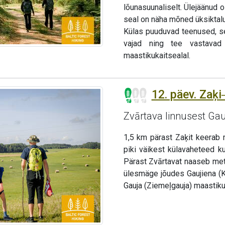
lõunasuunaliselt. Ülejäänud 
seal on näha mõned üksiktal
Külas puuduvad teenused, s
vajad ning tee vastavad 
maastikukaitsealal.
12. päev. Zaķi
Zvārtava linnusest Ga
1,5 km pärast Zaķit keerab 
piki väikest külavaheteed k
Pärast Zvārtavat naaseb met
ülesmäge jõudes Gaujiena (
Gauja (Ziemeļgauja) maastiku