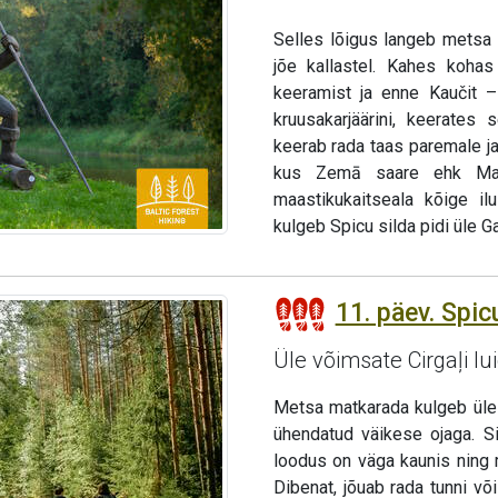
Selles lõigus langeb metsa
jõe kallastel. Kahes koha
keeramist ja enne Kaučit – 
kruusakarjäärini, keerates
keerab rada taas paremale ja
kus Zemā saare ehk Mada
maastikukaitseala kõige i
kulgeb Spicu silda pidi üle Ga
11. päev. Spicu
Üle võimsate Cirgaļi lu
Metsa matkarada kulgeb üle S
ühendatud väikese ojaga. Si
loodus on väga kaunis ning 
Dibenat, jõuab rada tunni või