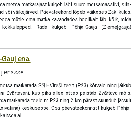
osa metsa matkarajast kulgeb läbi suure metsamassiivi, siin-
ud või väikejärved. Päevateekond lõpeb väikeses Zaķi külas.
eega mõtle oma matka kavandades hoolikalt läbi kõik, mida
kokkulepped. Rada kulgeb Põhja-Gauja (Ziemeļgauja)
‒Gaujiena.
ujienasse
metsa matkarada Sēļi–Vireši teelt (P23) kõrvale ning jätkub
uni Zvārtavani, kus pika allee otsas paistab Zvārtava mõis.
sa matkarada teele nr P23 ning 2 km pärast suundub järsult
Koivaliina) keskusesse. Osa päevateekonnast kulgeb Põhja-
kaitsealal.