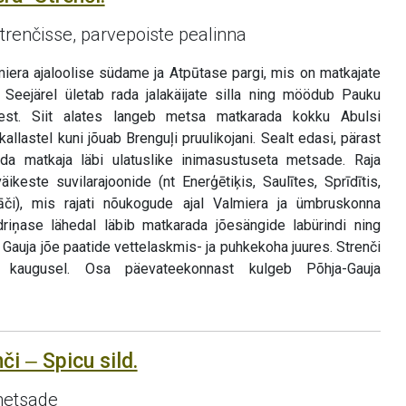
 Strenčisse, parvepoiste pealinna
iera ajaloolise südame ja Atpūtase pargi, mis on matkajate
. Seejärel ületab rada jalakäijate silla ning möödub Pauku
est. Siit alates langeb metsa matkarada kokku Abulsi
kallastel kuni jõuab Brenguļi pruulikojani. Sealt edasi, pärast
rada matkaja läbi ulatuslike inimasustuseta metsade. Raja
keste suvilarajoonide (nt Enerģētiķis, Saulītes, Sprīdītis,
lāči), mis rajati nõukogude ajal Valmiera ja ümbruskonna
driņase lähedal läbib matkarada jõesängide labürindi ning
 Gauja jõe paatide vettelaskmis- ja puhkekoha juures. Strenči
kaugusel. Osa päevateekonnast kulgeb Põhja-Gauja
či ‒ Spicu sild.
metsade