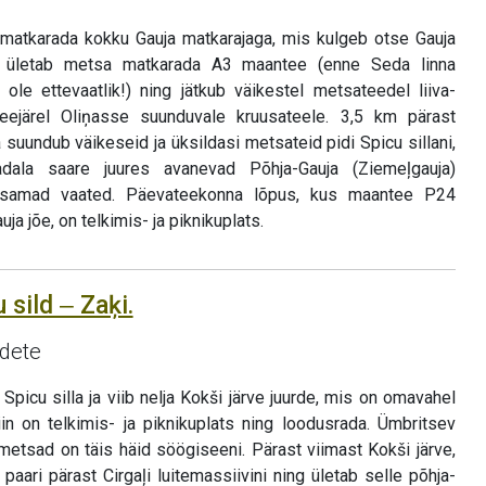
 matkarada kokku Gauja matkarajaga, mis kulgeb otse Gauja
s ületab metsa matkarada A3 maantee (enne Seda linna
ole ettevaatlik!) ning jätkub väikestel metsateedel liiva-
 seejärel Oliņasse suunduvale kruusateele. 3,5 km pärast
 suundub väikeseid ja üksildasi metsateid pidi Spicu sillani,
la saare juures avanevad Põhja-Gauja (Ziemeļgauja)
lusamad vaated. Päevateekonna lõpus, kus maantee P24
uja jõe, on telkimis- ja piknikuplats.
 sild ‒ Zaķi.
idete
picu silla ja viib nelja Kokši järve juurde, mis on omavahel
in on telkimis- ja piknikuplats ning loodusrada. Ümbritsev
metsad on täis häid söögiseeni. Pärast viimast Kokši järve,
 paari pärast Cirgaļi luitemassiivini ning ületab selle põhja-