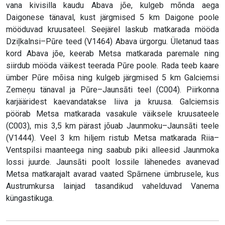
vana kivisilla kaudu Abava jõe, kulgeb mõnda aega
Daigonese tänaval, kust järgmised 5 km Daigone poole
mööduvad kruusateel. Seejärel laskub matkarada mööda
Dziļkalnsi–Pūre teed (V1464) Abava ürgorgu. Ületanud taas
kord Abava jõe, keerab Metsa matkarada paremale ning
siirdub mööda väikest teerada Pūre poole. Rada teeb kaare
ümber Pūre mõisa ning kulgeb järgmised 5 km Galciemsi
Zemeņu tänaval ja Pūre–Jaunsāti teel (C004). Piirkonna
karjääridest kaevandatakse liiva ja kruusa. Galciemsis
pöörab Metsa matkarada vasakule väiksele kruusateele
(C003), mis 3,5 km pärast jõuab Jaunmoku–Jaunsāti teele
(V1444). Veel 3 km hiljem ristub Metsa matkarada Riia–
Ventspilsi maanteega ning saabub piki alleesid Jaunmoka
lossi juurde. Jaunsāti poolt lossile lähenedes avanevad
Metsa matkarajalt avarad vaated Spārnene ümbrusele, kus
Austrumkursa lainjad tasandikud vahelduvad Vanema
küngastikuga.