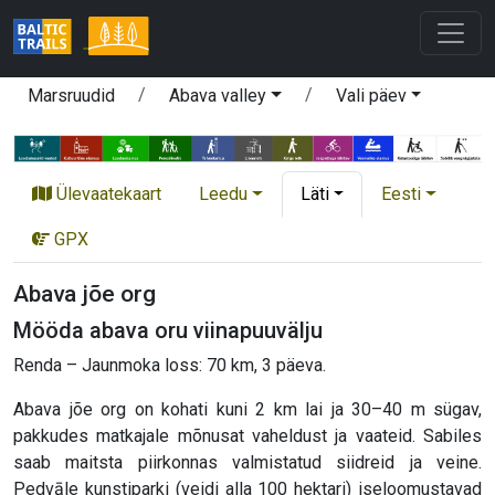
Marsruudid
Abava valley
Vali päev
Ülevaatekaart
Leedu
Läti
Eesti
GPX
Abava jõe org
Mööda abava oru viinapuuvälju
Renda – Jaunmoka loss: 70 km, 3 päeva.
Abava jõe org on kohati kuni 2 km lai ja 30–40 m sügav,
pakkudes matkajale mõnusat vaheldust ja vaateid. Sabiles
saab maitsta piirkonnas valmistatud siidreid ja veine.
Pedvāle kunstiparki (veidi alla 100 hektari) iseloomustavad