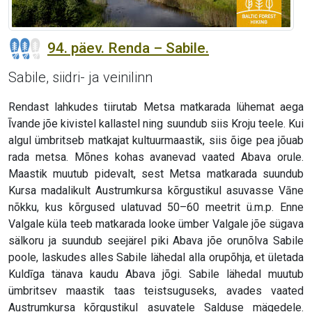
94. päev. Renda – Sabile.
Sabile, siidri- ja veinilinn
Rendast lahkudes tiirutab Metsa matkarada lühemat aega
Īvande jõe kivistel kallastel ning suundub siis Kroju teele. Kui
algul ümbritseb matkajat kultuurmaastik, siis õige pea jõuab
rada metsa. Mõnes kohas avanevad vaated Abava orule.
Maastik muutub pidevalt, sest Metsa matkarada suundub
Kursa madalikult Austrumkursa kõrgustikul asuvasse Vāne
nõkku, kus kõrgused ulatuvad 50–60 meetrit ü.m.p. Enne
Valgale küla teeb matkarada looke ümber Valgale jõe sügava
sälkoru ja suundub seejärel piki Abava jõe orunõlva Sabile
poole, laskudes alles Sabile lähedal alla orupõhja, et ületada
Kuldīga tänava kaudu Abava jõgi. Sabile lähedal muutub
ümbritsev maastik taas teistsuguseks, avades vaated
Austrumkursa kõrgustikul asuvatele Salduse mägedele.