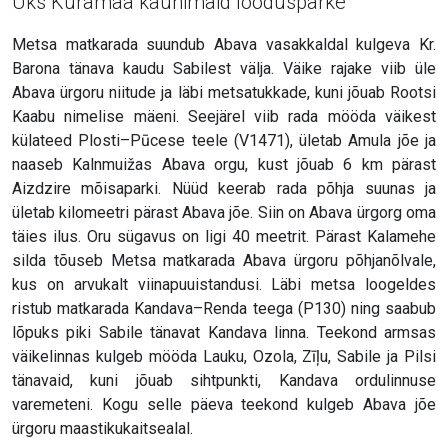
Üks Kuramaa kaunimaid loodusparke
Metsa matkarada suundub Abava vasakkaldal kulgeva Kr.
Barona tänava kaudu Sabilest välja. Väike rajake viib üle
Abava ürgoru niitude ja läbi metsatukkade, kuni jõuab Rootsi
Kaabu nimelise mäeni. Seejärel viib rada mööda väikest
külateed Plosti–Pūcese teele (V1471), ületab Amula jõe ja
naaseb Kalnmuižas Abava orgu, kust jõuab 6 km pärast
Aizdzire mõisaparki. Nüüd keerab rada põhja suunas ja
ületab kilomeetri pärast Abava jõe. Siin on Abava ürgorg oma
täies ilus. Oru sügavus on ligi 40 meetrit. Pärast Kalamehe
silda tõuseb Metsa matkarada Abava ürgoru põhjanõlvale,
kus on arvukalt viinapuuistandusi. Läbi metsa loogeldes
ristub matkarada Kandava–Renda teega (P130) ning saabub
lõpuks piki Sabile tänavat Kandava linna. Teekond armsas
väikelinnas kulgeb mööda Lauku, Ozola, Zīļu, Sabile ja Pilsi
tänavaid, kuni jõuab sihtpunkti, Kandava ordulinnuse
varemeteni. Kogu selle päeva teekond kulgeb Abava jõe
ürgoru maastikukaitsealal.