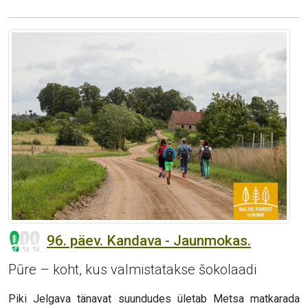
96. päev. Kandava - Jaunmokas.
Pūre – koht, kus valmistatakse šokolaadi
Piki Jelgava tänavat suundudes ületab Metsa matkarada