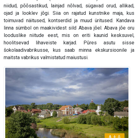
niidud, põõsastikud, lainjad nõlvad, sügavad orud, allikad,
ojad ja looklev jõgi. Siia on rajatud kunstnike maja, kus
toimuvad näitused, kontserdid ja muud üritused. Kandava
linna sümbol on maakividest sild Abava jõel. Abava jõe oru
looduslike niitude eest, mis on eriti kaunid kesksuvel,
hoolitsevad lihaveiste karjad. Pūres asutu sisse
šokolaadivabrikusse, kus saab minna ekskursioonile ja
maitsta vabrikus valmistatud maiustusi.