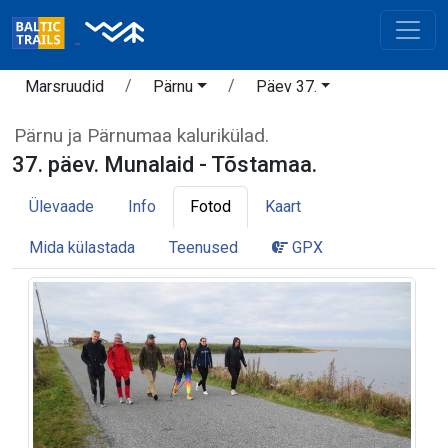
Marsruudid
Pärnu
Päev 37.
Pärnu ja Pärnumaa kalurikülad.
37. päev. Munalaid - Tõstamaa.
Ülevaade
Info
Fotod
Kaart
Mida külastada
Teenused
GPX