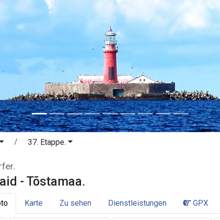
37. Etappe.
laid - Tõstamaa. Pärnu und die fisc
fer.
aid - Tõstamaa.
to
Karte
Zu sehen
Dienstleistungen
GPX