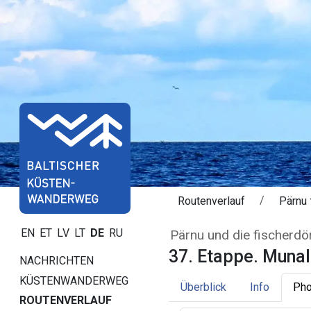
Routenverlauf
Pärnu
37. Etappe. Muna
EN
ET
LV
LT
DE
RU
Pärnu und die fischerdör
37. Etappe. Munal
NACHRICHTEN
KÜSTENWANDERWEG
Überblick
Info
Pho
ROUTENVERLAUF