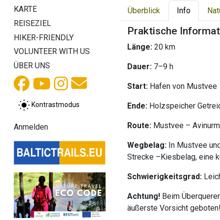
KARTE
Überblick
Info
Nat
REISEZIEL
Praktische Informa
HIKER-FRIENDLY
Länge:
20 km
VOLUNTEER WITH US
ÜBER UNS
Dauer:
7–9 h
Start:
Hafen von Mustvee
Kontrastmodus
Ende:
Holzspeicher Getrei
Route:
Mustvee – Avinur
Anmelden
Wegbelag:
In Mustvee und
Strecke –Kiesbelag, eine 
Schwierigkeitsgrad:
Leic
Achtung!
Beim Überqueren 
äußerste Vorsicht geboten