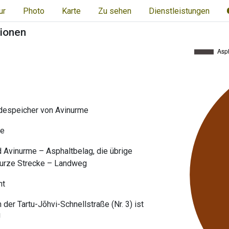
ur
Photo
Karte
Zu sehen
Dienstleistungen
tionen
despeicher von Avinurme
me
 Avinurme – Asphaltbelag, die übrige
kurze Strecke – Landweg
ht
der Tartu-Jõhvi-Schnellstraße (Nr. 3) ist
!