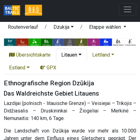
Routenverlauf
Dzukija
Etappe wählen
Übersichtskarte
Litauen
Lettland
Estland
GPX
Ethnografische Region Dzūkija
Das Waldreichste Gebiet Litauens
Lazdijai (polnisch - litauische Grenze) – Veisiejai – Trikojis –
Didžiasalis – Druskininkai – Žiogeliai – Merkinė –
Nemunaitis: 140 km, 6 Tage.
Die Landschaft von Dzūkija wurde vor mehr als 10.000
Jahren unter dem Einfluss eines Gletschers geprägt. Der