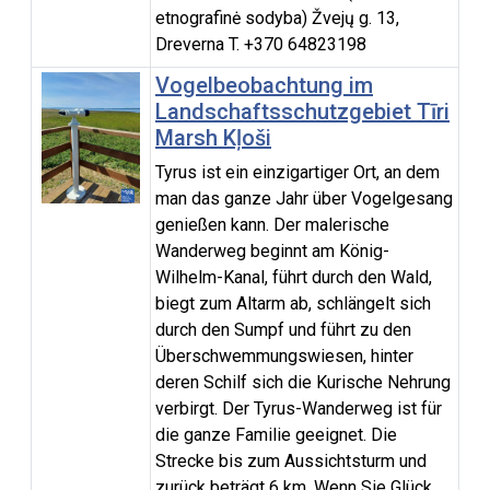
etnografinė sodyba) Žvejų g. 13,
Dreverna T. +370 64823198
Vogelbeobachtung im
Landschaftsschutzgebiet Tīri
Marsh Kļoši
Tyrus ist ein einzigartiger Ort, an dem
man das ganze Jahr über Vogelgesang
genießen kann. Der malerische
Wanderweg beginnt am König-
Wilhelm-Kanal, führt durch den Wald,
biegt zum Altarm ab, schlängelt sich
durch den Sumpf und führt zu den
Überschwemmungswiesen, hinter
deren Schilf sich die Kurische Nehrung
verbirgt. Der Tyrus-Wanderweg ist für
die ganze Familie geeignet. Die
Strecke bis zum Aussichtsturm und
zurück beträgt 6 km. Wenn Sie Glück