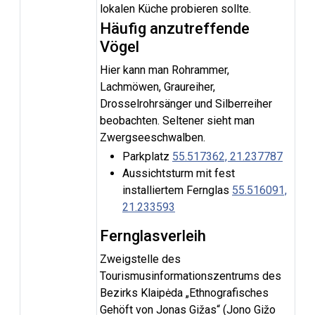
lokalen Küche probieren sollte.
Häufig anzutreffende
Vögel
Hier kann man Rohrammer,
Lachmöwen, Graureiher,
Drosselrohrsänger und Silberreiher
beobachten. Seltener sieht man
Zwergseeschwalben.
Parkplatz
55.517362, 21.237787
Aussichtsturm mit fest
installiertem Fernglas
55.516091,
21.233593
Fernglasverleih
Zweigstelle des
Tourismusinformationszentrums des
Bezirks Klaipėda „Ethnografisches
Gehöft von Jonas Gižas“ (Jono Gižo