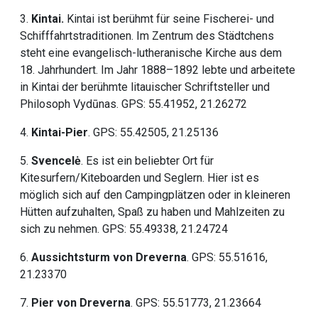
3.
Kintai.
Kintai ist berühmt für seine Fischerei- und
Schifffahrtstraditionen. Im Zentrum des Städtchens
steht eine evangelisch-lutheranische Kirche aus dem
18. Jahrhundert. Im Jahr 1888–1892 lebte und arbeitete
in Kintai der berühmte litauischer Schriftsteller und
Philosoph Vydūnas. GPS: 55.41952, 21.26272
4.
Kintai-Pier
. GPS: 55.42505, 21.25136
5.
Svencelė
. Es ist ein beliebter Ort für
Kitesurfern/Kiteboarden und Seglern. Hier ist es
möglich sich auf den Campingplätzen oder in kleineren
Hütten aufzuhalten, Spaß zu haben und Mahlzeiten zu
sich zu nehmen. GPS: 55.49338, 21.24724
6.
Aussichtsturm von Dreverna
. GPS: 55.51616,
21.23370
7.
Pier von Dreverna
. GPS: 55.51773, 21.23664