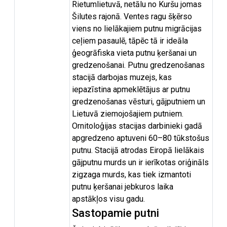
Rietumlietuvā, netālu no Kuršu jomas
Šilutes rajonā. Ventes ragu šķērso
viens no lielākajiem putnu migrācijas
ceļiem pasaulē, tāpēc tā ir ideāla
ģeogrāfiska vieta putnu ķeršanai un
gredzenošanai. Putnu gredzenošanas
stacijā darbojas muzejs, kas
iepazīstina apmeklētājus ar putnu
gredzenošanas vēsturi, gājputniem un
Lietuvā ziemojošajiem putniem.
Ornitoloģijas stacijas darbinieki gadā
apgredzeno aptuveni 60–80 tūkstošus
putnu. Stacijā atrodas Eiropā lielākais
gājputnu murds un ir ierīkotas oriģināls
zigzaga murds, kas tiek izmantoti
putnu ķeršanai jebkuros laika
apstākļos visu gadu.
Sastopamie putni