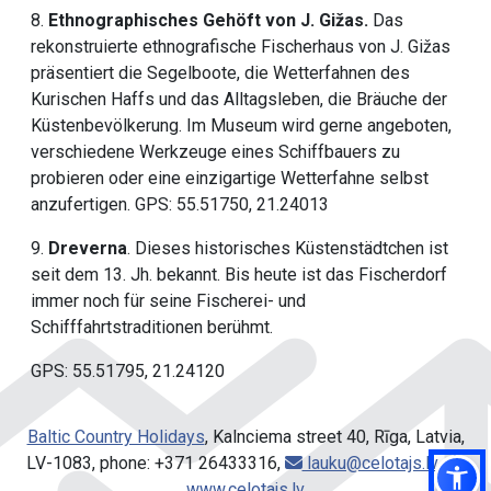
8.
Ethnographisches Gehöft von J. Gižas.
Das
rekonstruierte ethnografische Fischerhaus von J. Gižas
präsentiert die Segelboote, die Wetterfahnen des
Kurischen Haffs und das Alltagsleben, die Bräuche der
Küstenbevölkerung. Im Museum wird gerne angeboten,
verschiedene Werkzeuge eines Schiffbauers zu
probieren oder eine einzigartige Wetterfahne selbst
anzufertigen. GPS: 55.51750, 21.24013
9.
Dreverna
. Dieses historisches Küstenstädtchen ist
seit dem 13. Jh. bekannt. Bis heute ist das Fischerdorf
immer noch für seine Fischerei- und
Schifffahrtstraditionen berühmt.
GPS: 55.51795, 21.24120
Baltic Country Holidays
, Kalnciema street 40, Rīga, Latvia,
LV-1083, phone: +371 26433316,
lauku@celotajs.lv
,
www.celotajs.lv