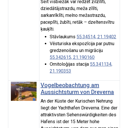
Šeit visbiežāk var redzēt zilzīlīti,
dziedātājstrazdu, meža zīlīti,
sarkanrīklīti, melno mežastrazdu,
paceplīti, žubīti, retāk – dzeltensvītru
ķauķīti.
Stāvlaukums
55.34514, 21.19402
Vēsturiska ekspozīcija par putnu
gredzenošanu un migrāciju
55.342615, 21.190160
Ornitoloģijas stacija
55.341134,
21.190353
Vogelbeobachtung am
Aussichtsturm von Dreverna
An der Küste der Kurischen Nehrung
liegt der Yachthafen Dreverna. Eine der
attraktivsten Sehenswürdigkeiten des
Hafens ist der 15 Meter hohe